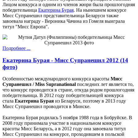
Лицом конкурса и одним из членов жюри была прошлогодняя
победительница
Екатерина Бурая
. На нынешнем конкурсе
Мисс Супранешнл представительница Беларуси также
завоевала награду - Вероника Чачина из Гомеля выиграла
титул "Мисс Европа".
Подробнее ...
Екатерина Бурая - Мисс Супранешнл 2012 (14
фото)
Особенностью международного конкурса красоты
Мисс
Супранешнл / Miss Supranational
последних лет является то,
что конкурс проводится в стране, откуда родом прошлогодняя
победительница. В 2012 году победительницей конкурса
стала
Екатерина Бурая
из Беларуси, поэтому в 2013 году
Мисс Супранешнл проводится в Минске.
Екатерина Бурая родилась 5 ноября 1988 года в Бобруйске. В
2008 году принимала участие в национальном конкурсе
красоты Мисс Беларусь, а в 2012 году она завоевала титул
Мисс Супранешнл на конкурсе, проходившем в польской