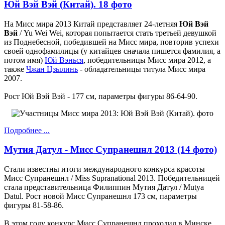
Юй Вэй Вэй (Китай). 18 фото
На Мисс мира 2013 Китай представляет 24-летняя
Юй Вэй
Вэй
/ Yu Wei Wei, которая попытается стать третьей девушкой
из Поднебесной, победившей на Мисс мира, повторив успехи
своей однофамилицы (у китайцев сначала пишется фамилия, а
потом имя)
Юй Вэнься
, победительницы Мисс мира 2012, а
также
Чжан Цзылинь
- обладательницы титула Мисс мира
2007.
Рост Юй Вэй Вэй - 177 см, параметры фигуры 86-64-90.
Подробнее ...
Мутия Датул - Мисс Супранешнл 2013 (14 фото)
Стали известны итоги международного конкурса красоты
Мисс Супранешнл / Miss Supranational 2013. Победительницей
стала представительница Филиппин Мутия Датул / Mutya
Datul. Рост новой Мисс Супранешнл 173 см, параметры
фигуры 81-58-86.
В этом году конкурс Мисс Супранешнл проходил в Минске.