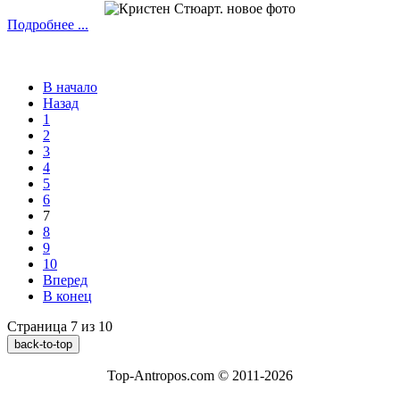
Подробнее ...
В начало
Назад
1
2
3
4
5
6
7
8
9
10
Вперед
В конец
Страница 7 из 10
back-to-top
Top-Antropos.com © 2011-2026