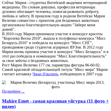
Сейчас Мария - студентка Витебской академии ветеринарной
медицины. По словам девушки, профессия ветеринара
духовно обогащает человека, помогая развивать доброту,
любовь и заботу. В прошлом году в родном Витебске Мария
Величко совместно с приютом для бездомных животных
организовала благотворительную акцию "Забери меня
домой".
В 2010 году Мария принимала участие в конкурсе красоты
"Королева Весна 2010", вышла в полуфинал конкурса "Мисс
Беларусь-2010" и победила на конкурсе "Мисс СНГ",
проводимом среди студенток аграрных ВУЗов. В 2012 году
Мария вновь приняла участие в конкурсе "Мисс Беларусь" и в
этот раз победила в номинации "Мисс Благотворительность"
за свои заботы о бездомных животных.
Рост Марии Величко 177 см, параметры фигуры 86-60-92.
Самой красивой обладательницей титула "Мисс мира" Мария
считает китаянку
Чжан Цзылинь
, победившую в 2007 году.
Подробнее ...
Mahire Emet - самая красивая уйгурка (11 фото +
видео)