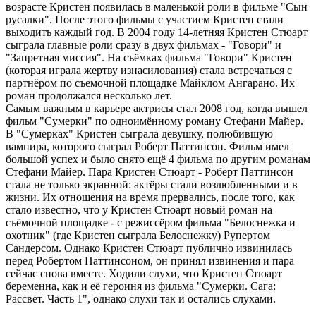
возрасте Кристен появилась в маленькой роли в фильме "Сын
русалки". После этого фильмы с участием Кристен стали
выходить каждый год. В 2004 году 14-летняя Кристен Стюарт
сыграла главные роли сразу в двух фильмах - "Говори" и
"Запретная миссия". На съёмках фильма "Говори" Кристен
(которая играла жертву изнасилования) стала встречаться с
партнёром по съемочной площадке Майклом Ангарано. Их
роман продолжался несколько лет.
Самым важным в карьере актрисы стал 2008 год, когда вышел
фильм "Сумерки" по одноимённому роману Стефани Майер.
В "Сумерках" Кристен сыграла девушку, полюбившую
вампира, которого сыграл Роберт Паттинсон. Фильм имел
большой успех и было снято ещё 4 фильма по другим романам
Стефани Майер. Пара Кристен Стюарт - Роберт Паттинсон
стала не только экранной: актёры стали возлюбленными и в
жизни. Их отношения на время прервались, после того, как
стало известно, что у Кристен Стюарт новый роман на
съёмочной площадке - с режиссёром фильма "Белоснежка и
охотник" (где Кристен сыграла Белоснежку) Рупертом
Сандерсом. Однако Кристен Стюарт публично извинилась
перед Робертом Паттинсоном, он принял извинения и пара
сейчас снова вместе. Ходили слухи, что Кристен Стюарт
беременна, как и её героиня из фильма "Сумерки. Сага:
Рассвет. Часть 1", однако слухи так и остались слухами.