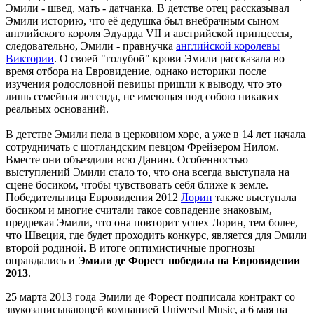
Эмили - швед, мать - датчанка. В детстве отец рассказывал
Эмили историю, что её дедушка был внебрачным сыном
английского короля Эдуарда VII и австрийской принцессы,
следовательно, Эмили - правнучка
английской королевы
Виктории
. О своей "голубой" крови Эмили рассказала во
время отбора на Евровидение, однако историки после
изучения родословной певицы пришли к выводу, что это
лишь семейная легенда, не имеющая под собою никаких
реальных оснований.
В детстве Эмили пела в церковном хоре, а уже в 14 лет начала
сотрудничать с шотландским певцом Фрейзером Нилом.
Вместе они объездили всю Данию. Особенностью
выступлений Эмили стало то, что она всегда выступала на
сцене босиком, чтобы чувствовать себя ближе к земле.
Победительница Евровидения 2012
Лорин
также выступала
босиком и многие считали такое совпадение знаковым,
предрекая Эмили, что она повторит успех Лорин, тем более,
что Швеция, где будет проходить конкурс, является для Эмили
второй родиной. В итоге оптимистичные прогнозы
оправдались и
Эмили де Форест победила на Евровидении
2013
.
25 марта 2013 года Эмили де Форест подписала контракт со
звукозаписывающей компанией Universal Music, а 6 мая на