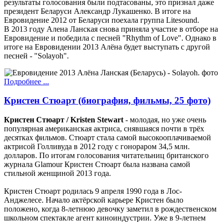
результаты голосования были подтасованы, это признал даже
президент Беларуси Александр Лукашенко. В итоге на
Евровидение 2012 от Беларуси поехала группа Litesound.
В 2013 году Алена Ланская снова приняла участие в отборе на
Евровидение и победила с песней "Rhythm of Love". Однако в
итоге на Евровидении 2013 Алёна будет выступать с другой
песней - "Solayoh".
Подробнее ...
Кристен Стюарт (биография, фильмы, 25 фото)
Кристен Стюарт / Kristen Stewart
- молодая, но уже очень
популярная американская актриса, снявшаяся почти в трёх
десятках фильмов. Стюарт стала самой высокооплачиваемой
актрисой Голливуда в 2012 году с гонораром 34,5 млн.
долларов. По итогам голосования читательниц британского
журнала Glamour Кристен Стюарт была названа самой
стильной женщиной 2013 года.
Кристен Стюарт родилась 9 апреля 1990 года в Лос-
Анджелесе. Начало актёрской карьере Кристен было
положено, когда 8-летнюю девочку заметил в рождественском
школьном спектакле агент киноиндустрии. Уже в 9-летнем