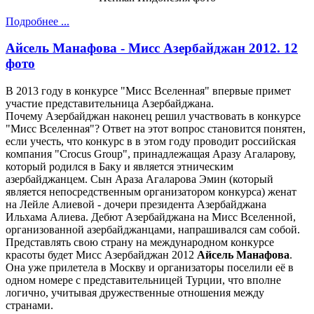
Подробнее ...
Айсель Манафова - Мисс Азербайджан 2012. 12
фото
В 2013 году в конкурсе "Мисс Вселенная" впервые примет
участие представительница Азербайджана.
Почему Азербайджан наконец решил участвовать в конкурсе
"Мисс Вселенная"? Ответ на этот вопрос становится понятен,
если учесть, что конкурс в в этом году проводит российская
компания "Crocus Group", принадлежащая Аразу Агаларову,
который родился в Баку и является этническим
азербайджанцем. Сын Араза Агаларова Эмин (который
является непосредственным организатором конкурса) женат
на Лейле Алиевой - дочери президента Азербайджана
Ильхама Алиева. Дебют Азербайджана на Мисс Вселенной,
организованной азербайджанцами, напрашивался сам собой.
Представлять свою страну на международном конкурсе
красоты будет Мисс Азербайджан 2012
Айсель Манафова
.
Она уже прилетела в Москву и организаторы поселили её в
одном номере с представительницей Турции, что вполне
логично, учитывая дружественные отношения между
странами.