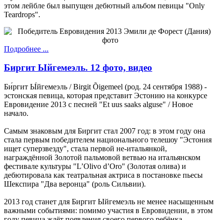
этом лейбле был выпущен дебютный альбом певицы "Only
Teardrops".
Подробнее ...
Биргит Ыйгемеэль. 12 фото, видео
Би́ргит Ы́йгемеэль / Birgit Õigemeel (род. 24 сентября 1988) -
эстонская певица, которая представит Эстонию на конкурсе
Евровидение 2013 с песней "Et uus saaks alguse" / Новое
начало.
Самым знаковым для Биргит стал 2007 год: в этом году она
стала первым победителем национального телешоу "Эстония
ищет суперзвезду", стала первой не-итальянкой,
награждённой Золотой пальмовой ветвью на итальянском
фестивале культуры "L’Olivo d’Oro" (Золотая олива) и
дебютировала как театральная актриса в постановке пьесы
Шекспира "Два веронца" (роль Сильвии).
2013 год станет для Биргит Ыйгемеэль не менее насыщенным
важными событиями: помимо участия в Евровидении, в этом
году певица ждёт появления своего первого ребёнка.