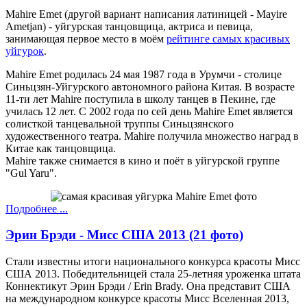
Mahire Emet (другой вариант написания латиницей - Mayire
Ametjan) - уйгурская танцовщица, актриса и певица,
занимающая первое место в моём
рейтинге самых красивых
уйгурок
.
Mahire Emet родилась 24 мая 1987 года в Урумчи - столице
Синьцзян-Уйгурского автономного района Китая. В возрасте
11-ти лет Mahire поступила в школу танцев в Пекине, где
училась 12 лет. С 2002 года по сей день Mahire Emet является
солисткой танцевальной труппы Синьцзянского
художественного театра. Mahire получила множество наград в
Китае как танцовщица.
Mahire также снимается в кино и поёт в уйгурской группе
"Gul Yaru".
Подробнее ...
Эрин Брэди - Мисс США 2013 (21 фото)
Стали известны итоги национального конкурса красоты Мисс
США 2013. Победительницей стала 25-летняя уроженка штата
Коннектикут Эрин Брэди / Erin Brady. Она представит США
на международном конкурсе красоты Мисс Вселенная 2013,