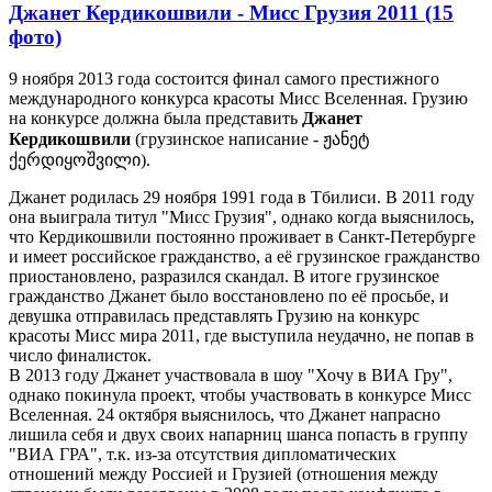
Джанет Кердикошвили - Мисс Грузия 2011 (15
фото)
9 ноября 2013 года состоится финал самого престижного
международного конкурса красоты Мисс Вселенная. Грузию
на конкурсе должна была представить
Джанет
Кердикошвили
(грузинское написание - ჟანეტ
ქერდიყოშვილი).
Джанет родилась 29 ноября 1991 года в Тбилиси. В 2011 году
она выиграла титул "Мисс Грузия", однако когда выяснилось,
что Кердикошвили постоянно проживает в Санкт-Петербурге
и имеет российское гражданство, а её грузинское гражданство
приостановлено, разразился скандал. В итоге грузинское
гражданство Джанет было восстановлено по её просьбе, и
девушка отправилась представлять Грузию на конкурс
красоты Мисс мира 2011, где выступила неудачно, не попав в
число финалисток.
В 2013 году Джанет участвовала в шоу "Хочу в ВИА Гру",
однако покинула проект, чтобы участвовать в конкурсе Мисс
Вселенная. 24 октября выяснилось, что Джанет напрасно
лишила себя и двух своих напарниц шанса попасть в группу
"ВИА ГРА", т.к. из-за отсутствия дипломатических
отношений между Россией и Грузией (отношения между