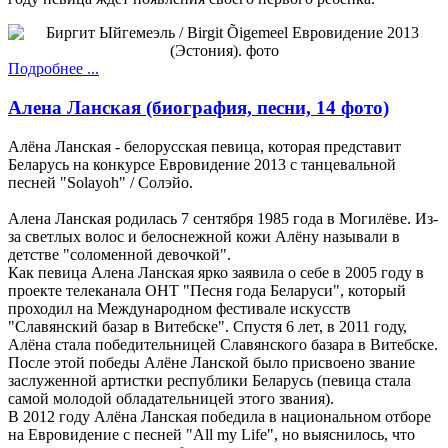
Подробнее ...
Алена Ланская (биография, песни, 14 фото)
Алёна Ланская - белорусская певица, которая представит
Беларусь на конкурсе Евровидение 2013 с танцевальной
песней "Solayoh" / Солэйо.
Алена Ланская родилась 7 сентября 1985 года в Могилёве. Из-
за светлых волос и белоснежной кожи Алёну называли в
детстве "соломенной девочкой".
Как певица Алена Ланская ярко заявила о себе в 2005 году в
проекте телеканала ОНТ "Песня года Беларуси", который
проходил на Международном фестивале искусств
"Славянский базар в Витебске". Спустя 6 лет, в 2011 году,
Алёна стала победительницей Славянского базара в Витебске.
После этой победы Алёне Ланской было присвоено звание
заслуженной артистки республики Беларусь (певица стала
самой молодой обладательницей этого звания).
В 2012 году Алёна Ланская победила в национальном отборе
на Евровидение с песней "All my Life", но выяснилось, что