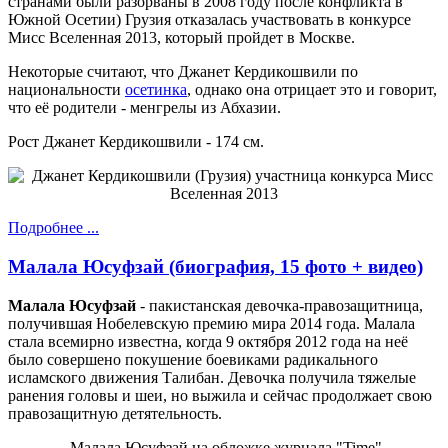
странами были разорваны в 2008 году после конфликта в
Южной Осетии) Грузия отказалась участвовать в конкурсе
Мисс Вселенная 2013, который пройдет в Москве.
Некоторые считают, что Джанет Кердикошвили по
национальности
осетинка
, однако она отрицает это и говорит,
что её родители - менгрелы из Абхазии.
Рост Джанет Кердикошвили - 174 см.
Подробнее ...
Малала Юсуфзай (биография, 15 фото + видео)
Малала Юсуфзай
- пакистанская девочка-правозащитница,
получившая Нобелевскую премию мира 2014 года. Малала
стала всемирно известна, когда 9 октября 2012 года на неё
было совершено покушение боевиками радикального
исламского движения Талибан. Девочка получила тяжелые
ранения головы и шеи, но выжила и сейчас продолжает свою
правозащитную детятельность.
Малала Юсуфзай на обложке журнала "Time"