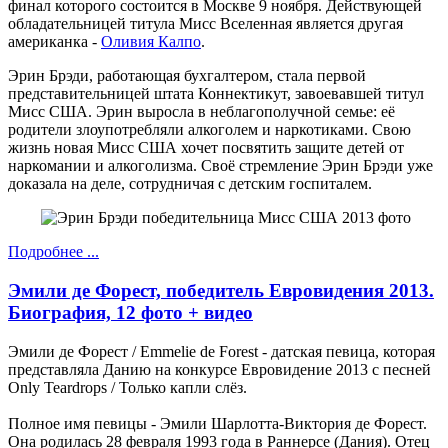
финал которого состоится в Москве 9 ноября. Действующей
обладательницей титула Мисс Вселенная является другая
американка -
Оливия Калпо
.
Эрин Брэди, работающая бухгалтером, стала первой
представительницей штата Коннектикут, завоевавшей титул
Мисс США. Эрин выросла в неблагополучной семье: её
родители злоупотребляли алкоголем и наркотиками. Свою
жизнь новая Мисс США хочет посвятить защите детей от
наркомании и алкоголизма. Своё стремление Эрин Брэди уже
доказала на деле, сотрудничая с детским госпиталем.
Подробнее ...
Эмили де Форест, победитель Евровидения 2013.
Биография, 12 фото + видео
Эмили де Форест / Emmelie de Forest - датская певица, которая
представляла Данию на конкурсе Евровидение 2013 с песней
Only Teardrops / Только капли слёз.
Полное имя певицы - Эмили Шарлотта-Виктория де Форест.
Она родилась 28 февраля 1993 года в Раннерсе (Дания). Отец