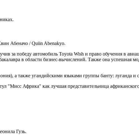
никах.
вин Абеначо / Quiin Abenakyo.
лучив за победу автомобиль Toyota Wish и право обучения в ави
ь бакалавра в области бизнес-вычислений. Также она успешная м
ония), а также угандийскими языками группы банту: луганда и с
итул "Мисс Африка" как лучшая представительница африканского
еонила Гузь.