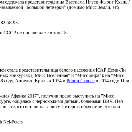
ом одержала представительница Вьетнама Нгуен Фыонг Кхань /
к называемой "Большой чётверки" (помимо Мисс Земли, это
82-58-93.
о СССР не попали даже в топ-18.
цей стала представительница белого населения ЮАР Деми-Ли
дных конкурсах ("Мисс Вселенная" и "Мисс мира"): на "Мисс
58 году, Аннелин Криль в 1974 и
Ролин Стросс
в 2014 году. При
жная Африка 2017", получив право выступить на "Мисс
есбурге, общалась с чернокожими детьми, больными ВИЧ, Нел-
лись те, кто встали на защиту Питерс и объяснили, что она