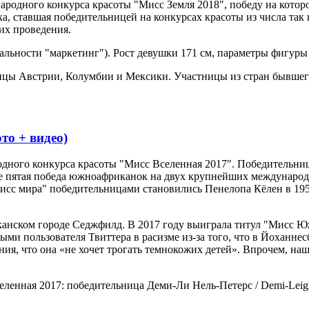
ародного конкурса красоты "Мисс Земля 2018", победу на котор
ка, ставшая победительницей на конкурсах красоты из числа та
их проведения.
альности "маркетинг"). Рост девушки 171 см, параметры фигуры 
ницы Австрии, Колумбии и Мексики. Участницы из стран бывшег
то + видео)
одного конкурса красоты "Мисс Вселенная 2017". Победительни
 уже пятая победа южноафриканок на двух крупнейших междунаро
Мисс мира" победительницами становились Пенелопа Кёлен в 19
анском городе Седжфилд. В 2017 году выиграла титул "Мисс Ю
ыми пользователя Твиттера в расизме из-за того, что в Йоханн
ния, что она «не хочет трогать темнокожих детей». Впрочем, наш