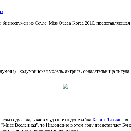
ео
и бизнесвумен из Сеула, Miss Queen Korea 2016, представляюща
Колумбия) - колумбийская модель, актриса, обладательница титул
этом году складывается удачно: индонезийка
Кевин Лилиана
выи
 "Мисс Вселенная", то Индонезию в этом году представляет Буна 
дит одной из претенденток на победу.