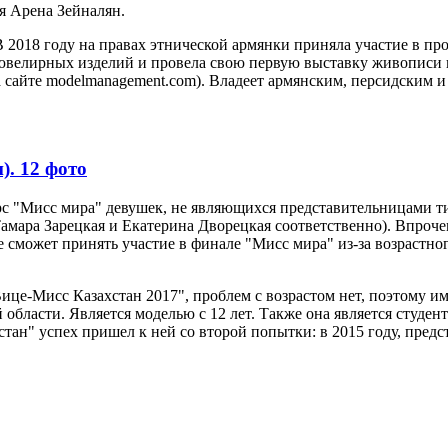
яя Арена Зейналян.
 В 2018 году на правах этнической армянки приняла участие в 
велирных изделий и провела свою первую выставку живописи в с
 сайте modelmanagement.com). Владеет армянским, персидским и
). 12 фото
рс "Мисс мира" девушек, не являющихся представительницами т
Тамара Зарецкая и Екатерина Дворецкая соответственно). Впроче
сможет принять участие в финале "Мисс мира" из-за возрастного
ице-Мисс Казахстан 2017", проблем с возрастом нет, поэтому и
 области. Является моделью с 12 лет. Также она является студ
ан" успех пришел к ней со второй попытки: в 2015 году, предс