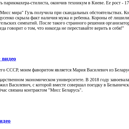
 парикмахера-стилиста, окончив техникум в Киеве. Ее рост - 17
"Мисс мира" Гузь получила при скандальных обстоятельствах. 
дусенко скрыла факт наличия мужа и ребенка. Короны её лишили
ительских симпатий. После такого странного решения организато
а говорит о том, что никогда не переставайте верить в себя!"
 видео
го СССР, моим фаворитом является Мария Василевич из Белару
дарственном экономическом университете. В 2018 году завоевала
л Василевич, с которой вместе совершал поездку в Белыничский
йчас связана контрактом "Мисс Беларусь".
идео