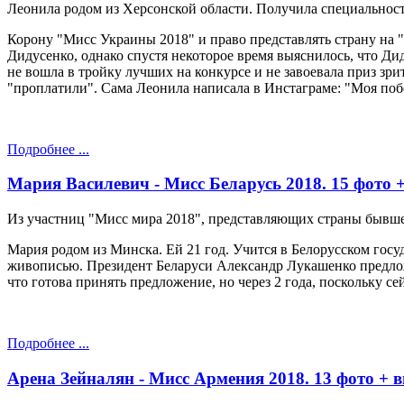
Леонила родом из Херсонской области. Получила специальность
Корону "Мисс Украины 2018" и право представлять страну на 
Дидусенко, однако спустя некоторое время выяснилось, что Ди
не вошла в тройку лучших на конкурсе и не завоевала приз зр
"проплатили". Сама Леонила написала в Инстаграме: "Моя побед
Подробнее ...
Мария Василевич - Мисс Беларусь 2018. 15 фото +
Из участниц "Мисс мира 2018", представляющих страны бывше
Мария родом из Минска. Ей 21 год. Учится в Белорусском госу
живописью. Президент Беларуси Александр Лукашенко предложи
что готова принять предложение, но через 2 года, поскольку се
Подробнее ...
Арена Зейналян - Мисс Армения 2018. 13 фото + в