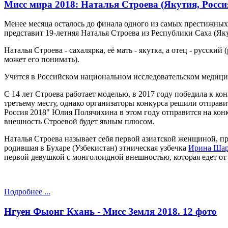
Мисс мира 2018: Наталья Строева (Якутия, Россия
Менее месяца осталось до финала одного из самых престижных
представит 19-летняя Наталья Строева из Республики Саха (Як
Наталья Строева - сахалярка, её мать - якутка, а отец - русск
может его понимать).
Учится в Российском национальном исследовательском медици
С 14 лет Строева работает моделью, в 2017 году победила к кон
третьему месту, однако организаторы конкурса решили отправи
Россия 2018" Юлия Полячихина в этом году отправится на конк
внешность Строевой будет явным плюсом.
Наталья Строева называет себя первой азиатской женщиной, пр
родившая в Бухаре (Узбекистан) этническая узбечка
Ирина Шар
первой девушкой с монголоидной внешностью, которая едет о
Подробнее ...
Нгуен Фыонг Кхань - Мисс Земля 2018. 12 фото