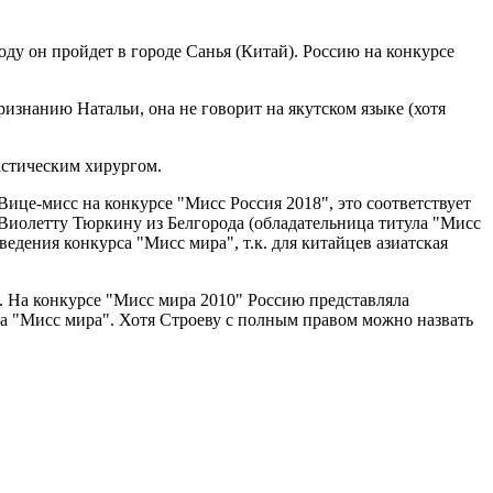
ду он пройдет в городе Санья (Китай). Россию на конкурсе
признанию Натальи, она не говорит на якутском языке (хотя
астическим хирургом.
 Вице-мисс на конкурсе "Мисс Россия 2018", это соответствует
 Виолетту Тюркину из Белгорода (обладательница титула "Мисс
дения конкурса "Мисс мира", т.к. для китайцев азиатская
. На конкурсе "Мисс мира 2010" Россию представляла
 на "Мисс мира". Хотя Строеву с полным правом можно назвать