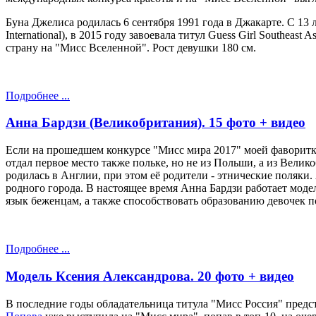
Буна Джелиcа родилась 6 сентября 1991 года в Джакарте. С 13 л
International), в 2015 году завоевала титул Guess Girl Southeas
страну на "Мисс Вселенной". Рост девушки 180 см.
Подробнее ...
Анна Бардзи (Великобритания). 15 фото + видео
Если на прошедшем конкурсе "Мисс мира 2017" моей фаворит
отдал первое место также польке, но не из Польши, а из Велик
родилась в Англии, при этом её родители - этнические поляки
родного города. В настоящее время Анна Бардзи работает моде
язык беженцам, а также способствовать образованию девочек п
Подробнее ...
Модель Ксения Александрова. 20 фото + видео
В последние годы обладательница титула "Мисс Россия" предст