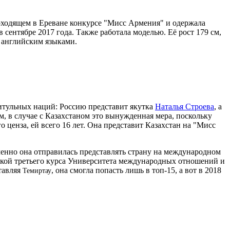
проходящем в Ереване конкурсе "Мисс Армения" и одержала
ентябре 2017 года. Также работала моделью. Её рост 179 см,
 английским языками.
итульных наций: Россию представит якутка
Наталья Строева
, а
м, в случае с Казахстаном это вынужденная мера, поскольку
 ценза, ей всего 16 лет. Она представит Казахстан на "Мисс
менно она отправилась представлять страну на международном
енткой третьего курса Университета международных отношений и
тавляя
, она смогла попасть лишь в топ-15, а вот в 2018
Темиртау