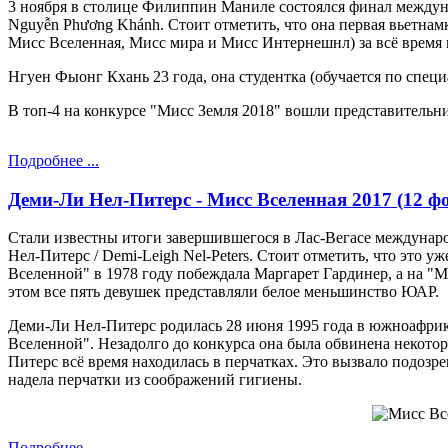
3 ноября в столице Филиппин Маниле состоялся финал междун
Nguyễn Phương Khánh. Стоит отметить, что она первая вьетнам
Мисс Вселенная, Мисс мира и Мисс Интернешнл) за всё время 
Нгуен Фыонг Кхань 23 года, она студентка (обучается по специ
В топ-4 на конкурсе "Мисс Земля 2018" вошли представитель
Подробнее ...
Деми-Ли Нел-Питерс - Мисс Вселенная 2017 (12 фо
Стали известны итоги завершившегося в Лас-Вегасе междунар
Нел-Питерс / Demi-Leigh Nel-Peters. Стоит отметить, что это
Вселенной" в 1978 году побеждала Маргарет Гардинер, а на "
этом все пять девушек представляли белое меньшинство ЮАР.
Деми-Ли Нел-Питерс родилась 28 июня 1995 года в южноафрик
Вселенной". Незадолго до конкурса она была обвинена некотор
Питерс всё время находилась в перчатках. Это вызвало подозре
надела перчатки из соображений гигиены.
Подробнее ...