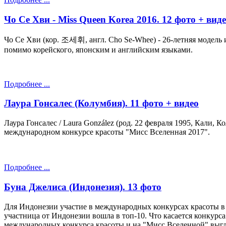
Чо Ce Хви - Miss Queen Korea 2016. 12 фото + вид
Чо Ce Хви (кор. 조세휘, англ. Cho Se-Whee) - 26-летняя модель 
помимо корейского, японским и английским языками.
Подробнее ...
Лаура Гонсалес (Колумбия). 11 фото + видео
Лаура Гонсалес / Laura González (род. 22 февраля 1995, Кали, 
международном конкурсе красоты "Мисс Вселенная 2017".
Подробнее ...
Буна Джелиcа (Индонезия). 13 фото
Для Индонезии участие в международных конкурсах красоты в 
участница от Индонезии вошла в топ-10. Что касается конкурса
международных конкурса красоты и на "Мисс Вселенной" выгля