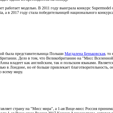
ет работает моделью. В 2011 году выиграла конкурс Supermodel of
t Asia, а в 2017 году стала победительницей национального конкур
кой была представительница Польши
Магдалена Беньковская
, то
обритании. Дело в том, что Великобританию на "Мисс Вселенной"
. Анна владеет как английским, так и польским языками. Являет
лью в Лондоне, но её больше привлекает благотворительность, 
о всему миру.
авляет страну на "Мисс мира", а 1-ая Вице-мисс Россия приним