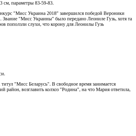
3 см, параметры 83-59-83.
Конкурс "Мисс Украина 2018" завершился победой Вероники
. Звание "Мисс Украины" было передано Леониле Гузь, хотя та
ров поползли слухи, что корону для Леонилы Гузь
си.
 титул "Мисс Беларусь". В свободное время занимается
 район, возглавить колхоз "Родина", на что Мария ответила,