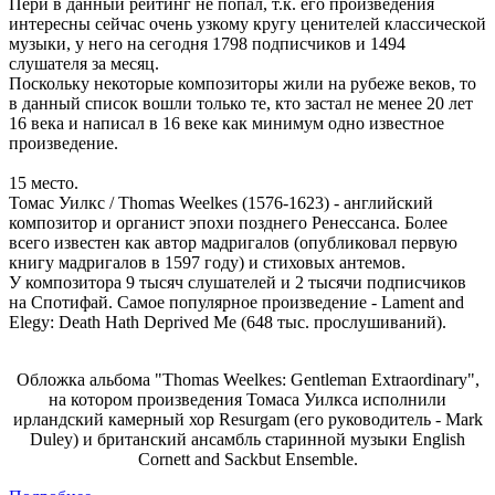
Пери в данный рейтинг не попал, т.к. его произведения
интересны сейчас очень узкому кругу ценителей классической
музыки, у него на сегодня 1798 подписчиков и 1494
слушателя за месяц.
Поскольку некоторые композиторы жили на рубеже веков, то
в данный список вошли только те, кто застал не менее 20 лет
16 века и написал в 16 веке как минимум одно известное
произведение.
15 место.
Томас Уилкс / Thomas Weelkes (1576-1623) - английский
композитор и органист эпохи позднего Ренессанса. Более
всего известен как автор мадригалов (опубликовал первую
книгу мадригалов в 1597 году) и стиховых антемов.
У композитора 9 тысяч слушателей и 2 тысячи подписчиков
на Спотифай. Самое популярное произведение - Lament and
Elegy: Death Hath Deprived Me (648 тыс. прослушиваний).
Обложка альбома "Thomas Weelkes: Gentleman Extraordinary",
на котором произведения Томаса Уилкса исполнили
ирландский камерный хор Resurgam (его руководитель - Mark
Duley) и британский ансамбль старинной музыки English
Cornett and Sackbut Ensemble.