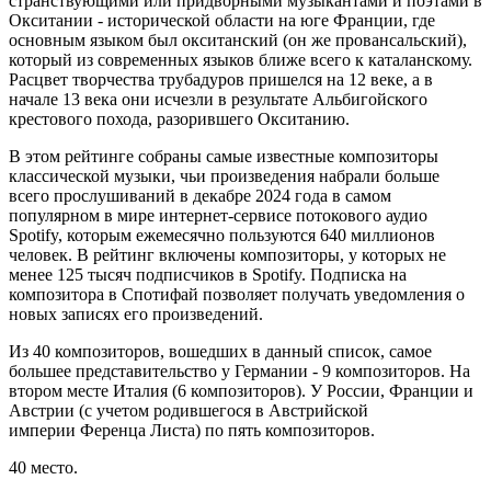
странствующими или придворными музыкантами и поэтами в
Окситании - исторической области на юге Франции, где
основным языком был окситанский (он же провансальский),
который из современных языков ближе всего к каталанскому.
Расцвет творчества трубадуров пришелся на 12 веке, а в
начале 13 века они исчезли в результате Альбигойского
крестового похода, разорившего Окситанию.
В этом рейтинге собраны самые известные композиторы
классической музыки, чьи произведения набрали больше
всего прослушиваний в декабре 2024 года в самом
популярном в мире интернет-сервисе потокового аудио
Spotify, которым ежемесячно пользуются 640 миллионов
человек. В рейтинг включены композиторы, у которых не
менее 125 тысяч подписчиков в Spotify. Подписка на
композитора в Спотифай позволяет получать уведомления о
новых записях его произведений.
Из 40 композиторов, вошедших в данный список, самое
большее представительство у Германии - 9 композиторов. На
втором месте Италия (6 композиторов). У России, Франции и
Австрии (с учетом родившегося в Австрийской
империи Ференца Листа) по пять композиторов.
40 место.