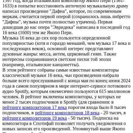
1597 год, когда итальянский композитор Якопо Пери (1561-
1633) в попытке восстановить античную музыкальную драму
написал произведение "Дафна", которое, по современным
меркам, считается первой оперой (сохранилось лишь либретто
"Дафны", музыка почти полностью утрачена). Первая
дошедшая до нас опера "Эвридика" написана в последний год
16 века (1600) тем же Якопо Пери.
Музыка 16 века до сих пор пользуется определенной
популярностью (хотя и гораздо меньшей, чем музыка 17 века и
последующих веков), основной интерес представляют
духовные жанры: месса, антем, церковный гимн. Также
интересны сохранившиеся светские песни той эпохи
(например, итальянские канцонетты).
В этом рейтинге собраны самые известные композиторы
классической музыки 16 века, чьи произведения набрали
больше всего прослушиваний с конца мая по конец июня 2024
года в самом популярном в мире интернет-сервисе потокового
аудио Spotify, которым ежемесячно пользуются 615 миллионов
человек. В рейтинг включены композиторы, у которых не
менее 2 тысяч подписчиков в Spotify (для сравнения: в
рейтинге композиторов 17 века
порогом входа было 8 тысяч
подписчиков, в
рейтинге композиторов 18 века
- 20 тысяч, в
рейтинге композиторов 19 века
- 50 тысяч). Подписка на
композитора в Спотифай позволяет получать уведомления о
новых записях его произведений. Упомянутый выше Якопо