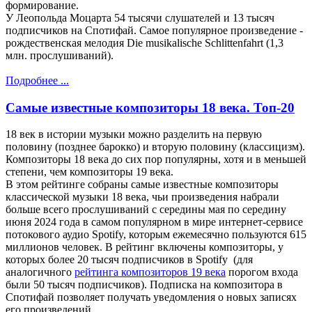
формирование.
У Леопольда Моцарта 54 тысячи слушателей и 13 тысяч
подписчиков на Спотифай. Самое популярное произведение -
рождественская мелодия Die musikalische Schlittenfahrt (1,3
млн. прослушиваний).
Подробнее ...
Самые известные композиторы 18 века. Топ-20
18 век в истории музыки можно разделить на первую
половину (позднее барокко) и вторую половину (классицизм).
Композиторы 18 века до сих пор популярны, хотя и в меньшей
степени, чем композиторы 19 века.
В этом рейтинге собраны самые известные композиторы
классической музыки 18 века, чьи произведения набрали
больше всего прослушиваний с середины мая по середину
июня 2024 года в самом популярном в мире интернет-сервисе
потокового аудио Spotify, которым ежемесячно пользуются 615
миллионов человек. В рейтинг включены композиторы, у
которых более 20 тысяч подписчиков в Spotify (для
аналогичного
рейтинга композиторов 19 века
порогом входа
были 50 тысяч подписчиков). Подписка на композитора в
Спотифай позволяет получать уведомления о новых записях
его произведений.