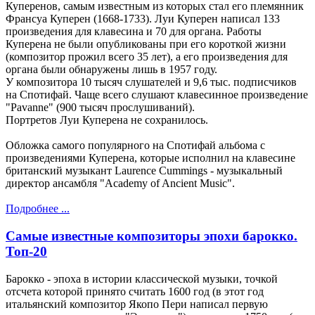
Куперенов, самым известным из которых стал его племянник
Франсуа Куперен (1668-1733). Луи Куперен написал 133
произведения для клавесина и 70 для органа. Работы
Куперена не были опубликованы при его короткой жизни
(композитор прожил всего 35 лет), а его произведения для
органа были обнаружены лишь в 1957 году.
У композитора 10 тысяч слушателей и 9,6 тыс. подписчиков
на Спотифай. Чаще всего слушают клавесинное произведение
"Pavanne" (900 тысяч прослушиваний).
Портретов Луи Куперена не сохранилось.
Обложка самого популярного на Спотифай альбома с
произведениями Куперена, которые исполнил на клавесине
британский музыкант Laurence Cummings - музыкальный
директор ансамбля "Academy of Ancient Music".
Подробнее ...
Самые известные композиторы эпохи барокко.
Топ-20
Барокко - эпоха в истории классической музыки, точкой
отсчета которой принято считать 1600 год (в этот год
итальянский композитор Якопо Пери написал первую