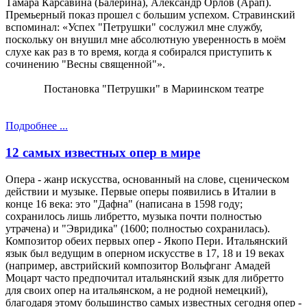
Тамара Карсавина (Балерина), Александр Орлов (Арап).
Премьерный показ прошел с большим успехом. Стравинский
вспоминал: «Успех "Петрушки" сослужил мне службу,
поскольку он внушил мне абсолютную уверенность в моём
слухе как раз в то время, когда я собирался приступить к
сочинению "Весны священной"».
Постановка "Петрушки" в Мариинском театре
Подробнее ...
12 cамых известных опер в мире
Опера - жанр искусства, основанный на слове, сценическом
действии и музыке. Первые оперы появились в Италии в
конце 16 века: это "Дафна" (написана в 1598 году;
сохранилось лишь либретто, музыка почти полностью
утрачена) и "Эвридика" (1600; полностью сохранилась).
Композитор обеих первых опер - Якопо Пери. Итальянский
язык был ведущим в оперном искусстве в 17, 18 и 19 веках
(например, австрийский композитор Вольфганг Амадей
Моцарт часто предпочитал итальянский язык для либретто
для своих опер на итальянском, а не родной немецкий),
благодаря этому большинство самых известных сегодня опер -