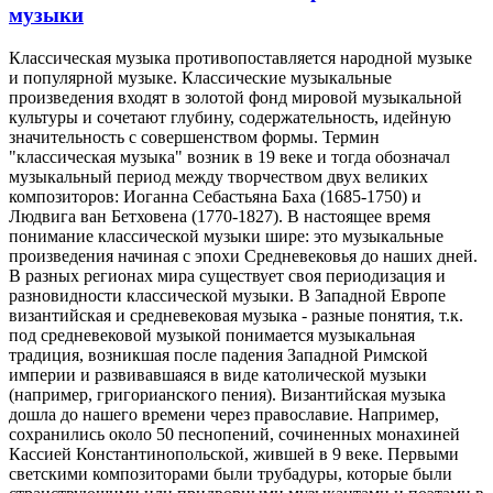
музыки
Классическая музыка противопоставляется народной музыке
и популярной музыке. Классические музыкальные
произведения входят в золотой фонд мировой музыкальной
культуры и сочетают глубину, содержательность, идейную
значительность с совершенством формы. Термин
"классическая музыка" возник в 19 веке и тогда обозначал
музыкальный период между творчеством двух великих
композиторов: Иоганна Себастьяна Баха (1685-1750) и
Людвига ван Бетховена (1770-1827). В настоящее время
понимание классической музыки шире: это музыкальные
произведения начиная с эпохи Средневековья до наших дней.
В разных регионах мира существует своя периодизация и
разновидности классической музыки. В Западной Европе
византийская и средневековая музыка - разные понятия, т.к.
под средневековой музыкой понимается музыкальная
традиция, возникшая после падения Западной Римской
империи и развивавшаяся в виде католической музыки
(например, григорианского пения). Византийская музыка
дошла до нашего времени через православие. Например,
сохранились около 50 песнопений, сочиненных монахиней
Кассией Константинопольской, жившей в 9 веке. Первыми
светскими композиторами были трубадуры, которые были