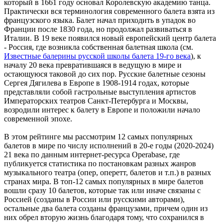
который в 1661 году основал Королевскую академию танца.
Практически вся терминология современного балета взята из
французского языка. Балет начал приходить в упадок во
Франции после 1830 года, но продолжал развиваться в
Италии. В 19 веке появился новый европейский центр балета
- Россия, где возникла собственная балетная школа (см.
Известные балерины русской школы балета 19-го века
), к
началу 20 века превратившаяся в ведущую в мире и
остающуюся таковой до сих пор. Русские балетные сезоны
Сергея Дягилева в Европе в 1908-1914 годах, которые
представляли собой гастрольные выступления артистов
Императорских театров Санкт-Петербурга и Москвы,
возродили интерес к балету в Европе и положили начало
современной эпохе.
В этом рейтинге мы рассмотрим 12 самых популярных
балетов в мире по числу исполнений в 20-е годы (2020-2024)
21 века по данным интернет-ресурса Operabase, где
публикуется статистика по постановкам разных жанров
музыкального театра (опер, оперетт, балетов и т.п.) в разных
странах мира. В топ-12 самых популярных в мире балетов
вошли сразу 10 балетов, которые так или иначе связаны с
Россией (созданы в России или русскими авторами),
остальные два балета созданы французами, причем один из
них обрел вторую жизнь благодаря тому, что сохранился в