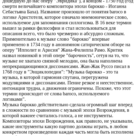
дошедшую до нас оперу "Эвридика"), а концом - 1750 год (год
смерти величайшего композитора эпохи барокко - Иоганна
Себастьяна Баха). Название произошло от понятия baroco в
логике Аристотеля, которое означало мнемоническое слово,
используемое для запоминания силлогизма. В 16 веке термин
вышел за рамки философии и стал использоваться для
описания всего, что было чрезмерно и абсурдно сложным.
Применительно к музыке слово "барокко" впервые
применено в 1734 году в анонимном сатирическом обзоре на
оперу "Ипполит и Арисия" Жана-Филиппа Рамо. Критик
назвал новинкой в этой опере "барочность", сетуя на то, что
музыке не хватало связной мелодии, она была наполнена
непрекращающимися диссонансами. Жан-Жак Руссо писал в
1768 году в "Энциклопедии": "Музыка барокко - это та
музыка, в которой гармония спутана, перегружена
модуляциями и диссонансами. Пение резкое и неестественное,
интонация трудна, а движения ограничены. Похоже, что этот
термин происходит от слова baroco, используемого
логиками".
Музыка барокко действительно сделала огромный шаг вперед
в сложности по сравнению с музыкой эпохи Возрождения, в
которой важнее считались голоса, а не инструменты.
Композиторы эпохи Возрождения, как правило, не указывали,
какие инструменты какую партию должны играть, в любом
конкретном произведении каждая часть могла быть исполнена