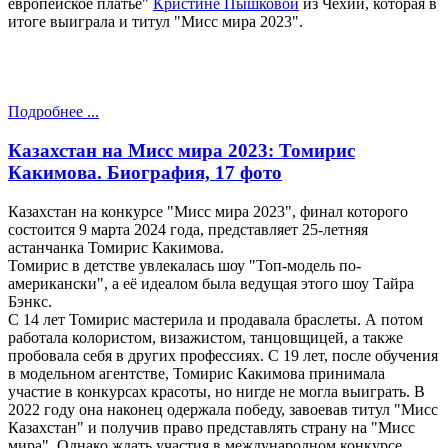
европейское платье"
Кристине Пышковой
из Чехии, которая в
итоге выиграла и титул "Мисс мира 2023".
Подробнее ...
Казахстан на Мисс мира 2023: Томирис
Какимова. Биография, 17 фото
Казахстан на конкурсе "Мисс мира 2023", финал которого
состоится 9 марта 2024 года, представляет 25-летняя
астанчанка Томирис Какимова.
Томирис в детстве увлекалась шоу "Топ-модель по-
американски", а её идеалом была ведущая этого шоу Тайра
Бэнкс.
С 14 лет Томирис мастерила и продавала браслеты. А потом
работала колористом, визажистом, танцовщицей, а также
пробовала себя в других профессиях. С 19 лет, после обучения
в модельном агентстве, Томирис Какимова принимала
участие в конкурсах красоты, но нигде не могла выиграть. В
2022 году она наконец одержала победу, завоевав титул "Мисс
Казахстан" и получив право представлять страну на "Мисс
мира". Однако ждать участия в международном конкурсе