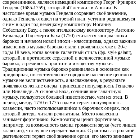
современников, являлся немецкий композитор Георг Фридрих
Гендель (1685-1759), который 47 лет жил в Англии. В
настоящее время музыка Генделя сохраняет своё значение,
однако Гендель отошел на третий план, уступив родившемуся
с ним в один год немецкому композитору Иоганну
Себастьяну Баху, а также итальянскому композитору Антонио
Вивальди. Год смерти Баха (1750) считается концом эпохи
барокко и началом новой эпохи - классицизма, однако важные
изменения в музыке барокко стали проявляться уже в 20-е
годы 18 века, когда возник галантный стиль (фр. style galant),
который, в противовес серьезной и величественной музыке
барокко, стремился к простоте и изяществу музыки.
Традиционная музыка барокко развивалась в основном как
придворная, но состоятельное городское население ценило в
музыке не величественность, а наслаждение, в результате
появляются легкие оперы, принесшие популярность Генделю
или Вивальди. А сыновья Баха, сочинявшие галантную
музыку, пользуются большей известностью, чем их отец. В
период между 1750 и 1775 годами теряет популярность
клавесин, часто использовавшийся в барочных операх, под
который актеры читали речитативы. Место клавесина
занимает фортепиано. Композиторы ценят фортепиано,
например, за возможность смены громкости звука (чего лишен
клавесин), что лучше передает эмоции. С ростом гастрольной
деятельности теряет своё значение орган, его место занимает