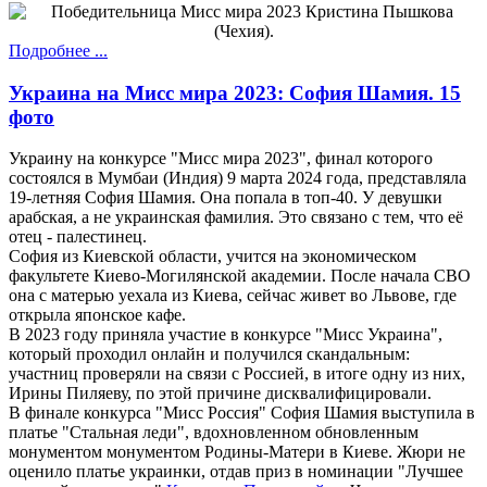
Подробнее ...
Украина на Мисс мира 2023: София Шамия. 15
фото
Украину на конкурсе "Мисс мира 2023", финал которого
состоялся в Мумбаи (Индия) 9 марта 2024 года, представляла
19-летняя София Шамия. Она попала в топ-40. У девушки
арабская, а не украинская фамилия. Это связано с тем, что её
отец - палестинец.
София из Киевской области, учится на экономическом
факультете Киево-Могилянской академии. После начала СВО
она с матерью уехала из Киева, сейчас живет во Львове, где
открыла японское кафе.
В 2023 году приняла участие в конкурсе "Мисс Украина",
который проходил онлайн и получился скандальным:
участниц проверяли на связи с Россией, в итоге одну из них,
Ирины Пиляеву, по этой причине дисквалифицировали.
В финале конкурса "Мисс Россия" София Шамия выступила в
платье "Стальная леди", вдохновленном обновленным
монументом монументом Родины-Матери в Киеве. Жюри не
оценило платье украинки, отдав приз в номинации "Лучшее