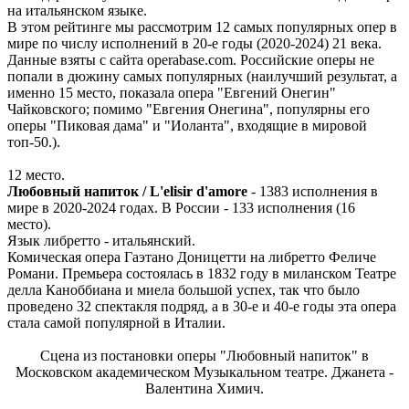
на итальянском языке.
В этом рейтинге мы рассмотрим 12 самых популярных опер в
мире по числу исполнений в 20-е годы (2020-2024) 21 века.
Данные взяты с сайта operabase.com. Российские оперы не
попали в дюжину самых популярных (наилучший результат, а
именно 15 место, показала опера "Евгений Онегин"
Чайковского; помимо "Евгения Онегина", популярны его
оперы "Пиковая дама" и "Иоланта", входящие в мировой
топ-50.).
12 место.
Любовный напиток / L'elisir d'amore
- 1383 исполнения в
мире в 2020-2024 годах. В России - 133 исполнения (16
место).
Язык либретто - итальянский.
Комическая опера Гаэтано Доницетти на либретто Феличе
Романи. Премьера состоялась в 1832 году в миланском Театре
делла Каноббиана и миела большой успех, так что было
проведено 32 спектакля подряд, а в 30-е и 40-е годы эта опера
стала самой популярной в Италии.
Сцена из постановки оперы "Любовный напиток" в
Московском академическом Музыкальном театре. Джанета -
Валентина Химич.