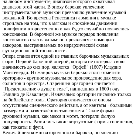
на любом инструменте, диапазон которого охватывал
диапазон этой части. В эпоху барокко увлечение
инструментальной музыкой превзошло увлечение музыкой
вокальной. Во времена Ренессанса гармония в музыке
строилась на том, что в мягком и спокойном движении
полифонии второстепенно и как будто случайно появлялись
консонансы. В барочной же музыке порядок появления
консонансов стал важным: он проявлялся с помощью
аккордов, выстраиваемых по иерархической схеме
функциональной тональности.
Опера становится одной из главных барочных музыкальных
форм. Первой барочной оперой, которая не потеряла свою
значимость до сих пор, является "Орфей" (1607) Клаудио
Монтеверди. Из жанров музыки барокко стоит отметить
ораторию - крупное музыкальное произведение для хора,
солистов и оркестра. Старейшей ораторией считается
"Представление о душе и теле", написанная в 1600 году
Эмилио де Кавалиери. Изначально оратории писались только
на библейские темы. Оратория отличается от оперы
отсутствием сценического действия, а от кантаты - большими
размерами и разветвлённостью сюжета. Такие формы
духовной музыки, как месса и мотет, потеряли былую
популярность. Развились такие виртуозные формы сочинения,
как токкаты и фуги.
Величайшим композитором эпохи барокко, по мнению