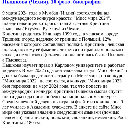
Пышкова (Чехия). 10 фото, биография
9 марта 2024 года в Мумбаи (Индия) состоялся финал
международного конкурса красоты "Мисс мира 2024",
победительницей которого стала 25-летняя Кристина
Пышкова / Krystyna Pyszková из Чехии.
Кристина родилась 19 января 1999 года в чешском городе
Тршинец (город недалеко от границы с Польшей, 12%
населения которого составляют поляки). Кристина - чешская
полька, поэтому её фамилия читается по правилам польского
языка, а не чешского (по-чешски она читалась бы не Пышкова,
а Пысзкова).
Пышкова изучает право в Карловом университете и работает
моделью. В мае 2022 года она завоевала титул "Мисс Чехия" и
должна была представлять страну на Мисс мира, но конкурс
"Мисс мира 2022" не состоялся, а конкурс "Мисс мира 2023"
был перенесен на март 2024 года, так что попасть на
международный конкурс Кристина Пышкова смогла спустя
почти два года после победы на национальном конкурсе.
Среди увлечений девушки - игра на флейте и скрипке, она 9
лет училась в Академии художеств. В анкете на сайте Мисс
мира она указала владение следующими языками (помимо
чешского): английский, польский, словацкий, немецкий. Рост
Кристины - 180 см.