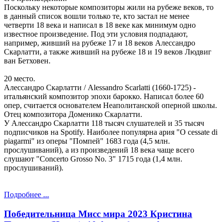
Поскольку некоторые композиторы жили на рубеже веков, то
в данный список вошли только те, кто застал не менее
четверти 18 века и написал в 18 веке как минимум одно
известное произведение. Под эти условия подпадают,
например, живший на рубеже 17 и 18 веков Алессандро
Скарлатти, а также живший на рубеже 18 и 19 веков Людвиг
ван Бетховен.
20 место.
Алессандро Скарлатти / Alessandro Scarlatti (1660-1725) -
итальянский композитор эпохи барокко. Написал более 60
опер, считается основателем Неаполитанской оперной школы.
Отец композитора Доменико Скарлатти.
У Алессандро Скарлатти 118 тысяч слушателей и 35 тысяч
подписчиков на Spotify. Наиболее популярна ария "O cessate di
piagarmi" из оперы "Помпей" 1683 года (4,5 млн.
прослушиваний), а из произведений 18 века чаще всего
слушают "Concerto Grosso No. 3" 1715 года (1,4 млн.
прослушиваний).
Подробнее ...
Победительница Мисс мира 2023 Кристина