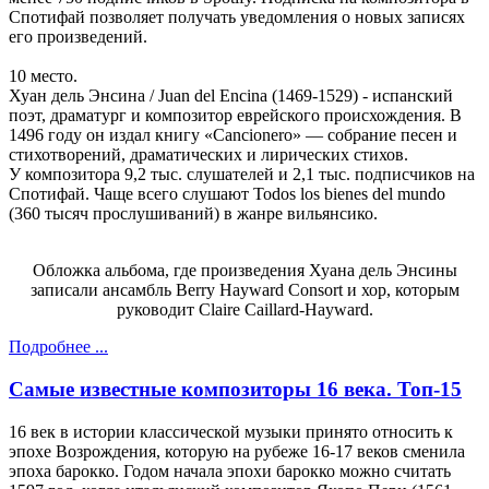
Спотифай позволяет получать уведомления о новых записях
его произведений.
10 место.
Хуан дель Энсина / Juan del Encina (1469-1529) - испанский
поэт, драматург и композитор еврейского происхождения. В
1496 году он издал книгу «Cancionero» — собрание песен и
стихотворений, драматических и лирических стихов.
У композитора 9,2 тыс. слушателей и 2,1 тыс. подписчиков на
Спотифай. Чаще всего слушают Todos los bienes del mundo
(360 тысяч прослушиваний) в жанре вильянсико.
Обложка альбома, где произведения Хуана дель Энсины
записали ансамбль Berry Hayward Consort и хор, которым
руководит Claire Caillard-Hayward.
Подробнее ...
Самые известные композиторы 16 века. Топ-15
16 век в истории классической музыки принято относить к
эпохе Возрождения, которую на рубеже 16-17 веков сменила
эпоха барокко. Годом начала эпохи барокко можно считать