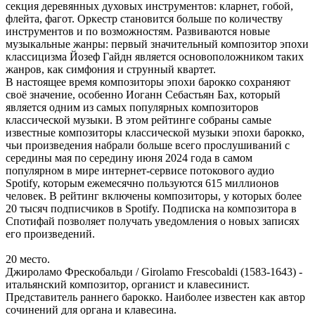
секция деревянных духовых инструментов: кларнет, гобой,
флейта, фагот. Оркестр становится больше по количеству
инструментов и по возможностям. Развиваются новые
музыкальные жанры: первый значительный композитор эпохи
классицизма Йозеф Гайдн является основоположником таких
жанров, как симфония и струнный квартет.
В настоящее время композиторы эпохи барокко сохраняют
своё значение, особенно Иоганн Себастьян Бах, который
является одним из самых популярных композиторов
классической музыки. В этом рейтинге собраны самые
известные композиторы классической музыки эпохи барокко,
чьи произведения набрали больше всего прослушиваний с
середины мая по середину июня 2024 года в самом
популярном в мире интернет-сервисе потокового аудио
Spotify, которым ежемесячно пользуются 615 миллионов
человек. В рейтинг включены композиторы, у которых более
20 тысяч подписчиков в Spotify. Подписка на композитора в
Спотифай позволяет получать уведомления о новых записях
его произведений.
20 место.
Джироламо Фрескобальди / Girolamo Frescobaldi (1583-1643) -
итальянский композитор, органист и клавесинист.
Представитель раннего барокко. Наиболее известен как автор
сочинений для органа и клавесина.