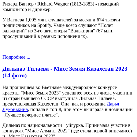
Рихард Вагнер / Richard Wagner (1813-1883) - немецкий
композитор и дирижёр.
У Вагнера 1,005 млн. слушателей за месяц и 674 тысячи
подписчиков на Spotify. Чаще всего слушают "Полет
валькирий" из 3-го акта оперы "Валькирия" (67 млн.
прослушиваний в разных исполнениях).
Подробнее ...
Дильназ Тилаева - Мисс Земля Казахстан 2023
(14 фото)
На прошедшем во Вьетнаме международном конкурсе
красоты "Мисс Земля 2023" успешнее всех из числа участниц
из стран бывшего СССР выступила Дильназ Тилаева,
представлявшая Казахстан. Она, как и россиянка
Дарья
Луконькина
, попала в топ-8, при этом выиграла в номинации
"Лучшее вечернее платье".
Дильназ по национальности - уйгурка. Принимала участие в
конкурсах "Мисс Алматы 2022" (где стала первой вице-мисс)
и "Мисс Казахстан 2022".