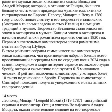
развитие музыки эпохи классицизма оказал Вольфганг
Амадей Моцарт, который, в отличие от Гайдна, бывшего
большую часть жизни придворным музыкантом, активно
гастролировал по Европе. Переезд Моцарта в Вену в 1780
году способствовал синтезу в его творчестве итальянских
(Австрия в то время владела частью Италии) и немецких
традиций в музыке. Творчество Бетховена стало эпилогом
эпохи классицизма в музыке. Концом эпохи классицизма и
началом новой эпохи романтизма принято считать 1820 год.
Первым значительным композитором эпохи романтизма
считается Франц Шуберт.
В этом рейтинге собраны самые известные композиторы
эпохи классицизма, чьи произведения набрали больше всего
прослушиваний с середины мая по середину июня 2024 года в
самом популярном в мире интернет-сервисе потокового аудио
Spotify, которым ежемесячно пользуются 615 миллионов
человек. В рейтинг включены композиторы, у которых более
10 тысяч подписчиков в Spotify. Подписка на композитора в
Спотифай позволяет получать уведомления о новых записях
его произведений.
14 место.
Леопольд Моцарт / Leopold Mozart (1719-1787) - австрийский
скрипач и композитор. Отец и учитель Вольфганга Амадея
Моцарта, оказал значительное влияние на его творческое