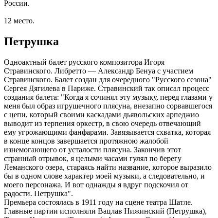
России.
12 место.
Петрушка
Одноактный балет русского композитора Игоря
Стравинского. Либретто — Александр Бенуа с участием
Стравинского. Балет создан для очередного "Русского сезона"
Сергея Дягилева в Париже. Стравинский так описал процесс
создания балета: "Когда я сочинял эту музыку, перед глазами у
меня был образ игрушечного плясуна, внезапно сорвавшегося
с цепи, который своими каскадами дьявольских арпеджио
выводит из терпения оркестр, в свою очередь отвечающий
ему угрожающими фанфарами. Завязывается схватка, которая
в конце концов завершается протяжною жалобой
изнемогающего от усталости плясуна. Закончив этот
странный отрывок, я целыми часами гулял по берегу
Леманского озера, стараясь найти название, которое выразило
бы в одном слове характер моей музыки, а следовательно, и
моего персонажа. И вот однажды я вдруг подскочил от
радости. Петрушка".
Премьера состоялась в 1911 году на сцене театра Шатле.
Главные партии исполняли Вацлав Нижинский (Петрушка),