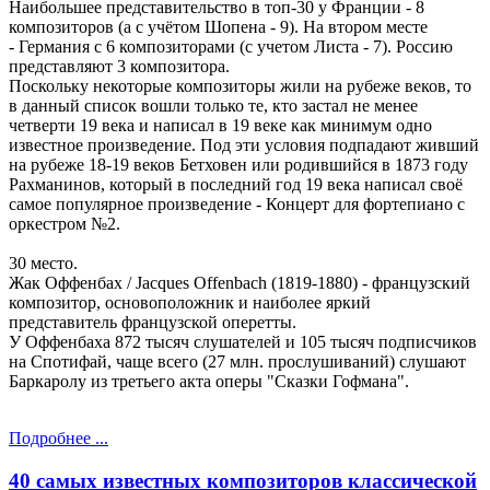
Наибольшее представительство в топ-30 у Франции - 8
композиторов (а с учётом Шопена - 9). На втором месте
- Германия с 6 композиторами (с учетом Листа - 7). Россию
представляют 3 композитора.
Поскольку некоторые композиторы жили на рубеже веков, то
в данный список вошли только те, кто застал не менее
четверти 19 века и написал в 19 веке как минимум одно
известное произведение. Под эти условия подпадают живший
на рубеже 18-19 веков Бетховен или родившийся в 1873 году
Рахманинов, который в последний год 19 века написал своё
самое популярное произведение - Концерт для фортепиано с
оркестром №2.
30 место.
Жак Оффенбах / Jacques Offenbach (1819-1880) - французский
композитор, основоположник и наиболее яркий
представитель французской оперетты.
У Оффенбаха 872 тысяч слушателей и 105 тысяч подписчиков
на Спотифай, чаще всего (27 млн. прослушиваний) слушают
Баркаролу из третьего акта оперы "Сказки Гофмана".
Подробнее ...
40 самых известных композиторов классической