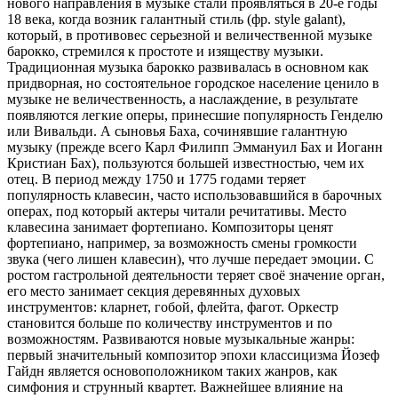
нового направления в музыке стали проявляться в 20-е годы
18 века, когда возник галантный стиль (фр. style galant),
который, в противовес серьезной и величественной музыке
барокко, стремился к простоте и изяществу музыки.
Традиционная музыка барокко развивалась в основном как
придворная, но состоятельное городское население ценило в
музыке не величественность, а наслаждение, в результате
появляются легкие оперы, принесшие популярность Генделю
или Вивальди. А сыновья Баха, сочинявшие галантную
музыку (прежде всего Карл Филипп Эммануил Бах и Иоганн
Кристиан Бах), пользуются большей известностью, чем их
отец. В период между 1750 и 1775 годами теряет
популярность клавесин, часто использовавшийся в барочных
операх, под который актеры читали речитативы. Место
клавесина занимает фортепиано. Композиторы ценят
фортепиано, например, за возможность смены громкости
звука (чего лишен клавесин), что лучше передает эмоции. С
ростом гастрольной деятельности теряет своё значение орган,
его место занимает секция деревянных духовых
инструментов: кларнет, гобой, флейта, фагот. Оркестр
становится больше по количеству инструментов и по
возможностям. Развиваются новые музыкальные жанры:
первый значительный композитор эпохи классицизма Йозеф
Гайдн является основоположником таких жанров, как
симфония и струнный квартет. Важнейшее влияние на