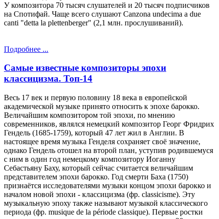
У композитора 70 тысяч слушателей и 20 тысяч подписчиков
на Спотифай. Чаще всего слушают Canzona undecima a due
canti "detta la plettenberger" (2,1 млн. прослушиваний).
Подробнее ...
Самые известные композиторы эпохи
классицизма. Топ-14
Весь 17 век и первую половину 18 века в европейской
академической музыке принято относить к эпохе барокко.
Величайшим композитором той эпохи, по мнению
современников, являлся немецкий композитор Георг Фридрих
Гендель (1685-1759), который 47 лет жил в Англии. В
настоящее время музыка Генделя сохраняет своё значение,
однако Гендель отошел на второй план, уступив родившемуся
с ним в один год немецкому композитору Иоганну
Себастьяну Баху, который сейчас считается величайшим
представителем эпохи барокко. Год смерти Баха (1750)
признаётся исследователями музыки концом эпохи барокко и
началом новой эпохи - классицизма (фр. classicisme). Эту
музыкальную эпоху также называют музыкой классического
периода (фр. musique de la période classique). Первые ростки