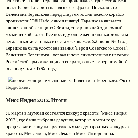
"Восток-6". Полёт Терешковой продолжался трое суток. Если
полёт Юрия Гагарина начался с его фразы "Поехали", то
Валентина Терешкова перед стартом космического корабля
произнесла: "Эй! Небо, сними шляпу!" Терешкова является
единственной женщиной Земли, совершившей одиночный
космический полёт. Все последующие женщины-космонавты
летали в космос только в составе экипажей. 22 июня 1963 года
Терешкова была удостоена звания "Герой Советского Союза".
Валентина Терешкова - первая и пока единственная в истории
Российской армии женщина-генерал (звание "генерал-майор"
она получила в 1995 году).
Подробнее ...
Мисс Индия 2012. Итоги
30 марта в Мумбаи состоялся конкурс красоты "
Мисс Индия
2012", где были выбраны девушки, которые в этом году
представят страну на престижных международных конкурсах
красоты:
Мисс мира
, Мисс Земля и Мисс Интернешнл.