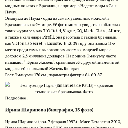
модных показах в Бразилии, например в Неделе моды в Сан-
Паулу.
Эмануэла де Паула - одна из самых успешных моделей в
Бразилии и во всём мире. Её фото можно увидеть на обложках
таких журналов, как 'L'Officiel, Vogue, GQ, Marie Claire, Allure,
а также в календаре Pirelli, она работала с такими брендами,
как Victoria's Secret и Lacoste. В 2009 году она заняла 11-е
место среди самых высокооплачиваемых моделей мира с
доходом 2,5 миллиона долларов. На родине Эмануэлу часто
называют "чёрная Жизель", сравнивая её с другой знаменитой
моделью-бразильянкой Жизель Бюндхен.
Рост Эмануэлы 176 см., параметры фигуры 84-60-87.
Подробнее ...
Ирина Шарипова (биография, 15 фото)
Ирина Шарипова (род. 7 февраля 1992) - Мисс Татарстан 2010,
Первая вице-мисс Россия 2010, представлявшая Россию на