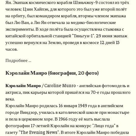
Ян. Экипаж космического корабля Шэньчжоу-9 состоял из трёх
человек: Цзин Хайпэн, для которого это был уже второй полёт
на орбиту, был командиром корабля, втормы членом экипажа
был Лю Ван, а Лю Ян отвечала за медико-биологические
эксперименты. В ходе полёта была осуществлена стыковка с
китайской орбитальной станцией "Тяньгун-1". 29 июня экипаж
успешно вернулся на Землю, проведя в космосе 12 дней 15
часов.
Подробнее ...
Кэролайн Манро (биография, 20 фото)
Кэролайн Манро
/ Caroline Munro - английская фотомодель и
актриса, пик карьеры которой пришёлся на 70-е годы прошлого
века.
Кэролайн Манро родилась 16 января 1949 года в английском
городе Виндзор, училась в католической школе при монастыре
и пела в церковном хоре. В 1966 году её мать выслала
фотографии 17-летней Кэролайн на конкурс "Лицо года" в
газету "The Evening News". В итоге Кэролайн Манро победила