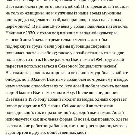
Вьетнаме было принято носить юбки). В то время аозай носили
не только женщины, но и мужчины (в наше время мужчины
очень редко надевают аозай, как правило, только на важных
церемониях). В начале 19-го века у аозай появилась пятая пола.
Начиная с 1930-х годов под влиянием западной культуры
женский аозай начал стремительно меняться: чтобы
подчеркнуть грудь, были убраны пуговицы спереди и
появилась застёжка сбоку; также у аозай остались только две
полы вместо пяти. После раскола Вьетнама в 1954 году аозай
перестал использоваться в Северном (социалистическом)
Вьетнаме как слишком дорогая и не слишком удобная в работе
одежда, но в Южном Вьетнаме аозай был по-прежнему в моде,
чему немало способствало то, что аозай любила носить первая
леди Южного Вьетнама мадам Нху. После воссоединения
Вьетнама в 1975 году аозай выходит из моды, однако обретает
новое рождение в 90-е годы. Сейчас аозай является как
повседневной, так и праздничной одеждой вьетнамок. Аозай
используется как школьная форма. В аозай, как правило, одеты
вьетнамские работницы банков, гостиниц, ресторанов, музеев,
аэропортов и других общественных мест.