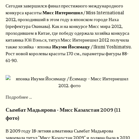
Сегодня завершился финал престижного международного
конкурса красоты
Мисс Интернешнл
/ Miss International
2012, проходивший в этом году в японском городе Наха
(префектура Окинава). Как и на конкурсе Мисс мира 2012,
проходившем в Китае, где победу одержала хозяйка конкурса
китаянка
Юй Вэнься
, титул Мисс Интернешнл 2012 получила
также хозяйка - японка
Икуми Йосимацу
/ Ikumi Yoshimatsu.
Рост новой королевы красоты 170 см., параметры фигуры 88-
61-90.
Подробнее ...
Сымбат Мадьярова - Мисс Казахстан 2009 (11
фото)
В 2009 году 18-летняя алматинка Сымбат Мадьярова
завоевала титул "Мисс Казахстан 2009" и должна была в 2010