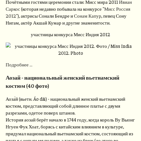
Почётными гостями церемонии стали: Мисс мира 2011
Ивиан
Саркос
(которая недавно побывала на конкурсе "
Мисс Россия
2012
"), актрисы Сонали Бендре и
Сонам Капур
, певец Сону
Нигам, актёр Акшай Кумар и другие знаменитости.
участницы конкурса Мисс Индия 2012
Подробнее ...
Аозай - национальный женский вьетнамский
костюм (40 фото)
Аоза́й (вьетн. Áo dài) - национальный женский вьетнамский
костюм, представляющий собой длинное платье с двумя
разрезами, одетое поверх штанов.
История аозай берёт начало в 1744 году, когда король Ву Выонг
Нгуен Фук Хоат, борясь с китайским влиянием в культуре,
придумал национальный вьетнамский костюм, состояющий из
платья с четырьмя полами, а также из брюк (до этого во