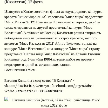
(Казахстан). 12 фото
18 августа в Китае состоится финал международного конкурса
красоты "
Мисс мира
2012". Россию на "Мисс мира" представит
"Мисс Россия 2012"
Елизавета Голованова
, которая в декабре
также отправится на другой престижный конкурс "Мисс
Вселенная". В отличие от России, Казахстан решил отправить
победительницу национального конкурса красоты, которой
является "Мисс Казахстан 2011"
Айнур Толеуова
, только на
конкурс "Мисс Вселенная", а на конкурсе "Мисс мира" страну
представит "Первая вице-мисс Казахстан" из Астаны Евгения
Клишина (род. 6 октября 1986), которая работает врачом-
педиатром в одной из астанинских клиник.
Рост Евгении 175 см.
Евгения Клишина в соц. сетях: "В Контакте" -
vk.com/id10451407, Фейсбук - facebook.com/pages/Miss-
World-Kazakhstan/380055688718090