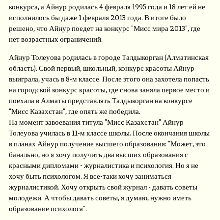
конкурса, а Айнур родилась 4 февраля 1995 года и 18 лет ей не
исполнилось бы даже 1 февраля 2013 года. В итоге было
решено, что Айнур поедет на конкурс "Мисс мира 2013", где
нет возрастных ограничений.
Айнур Толеуова родилась в городе Талдыкорган (Алматинская
область). Свой первый, школьный, конкурс красоты Айнур
выиграла, учась в 8-м классе. После этого она захотела попасть
на городской конкурс красоты, где снова заняла первое место и
поехала в Алматы представлять Талдыкорган на конкурсе
"Мисс Казахстан", где опять же победила.
На момент завоевания титула "Мисс Казахстан" Айнур
Толеуова училась в 11-м классе школы. После окончания школы
в планах Айнур получение высшего образования: "Может, это
банально, но я хочу получить два высших образования с
красными дипломами - журналистика и психология. Но я не
хочу быть психологом. Я все-таки хочу заниматься
журналистикой. Хочу открыть свой журнал - давать советы
молодежи. А чтобы давать советы, я думаю, нужно иметь
образование психолога".