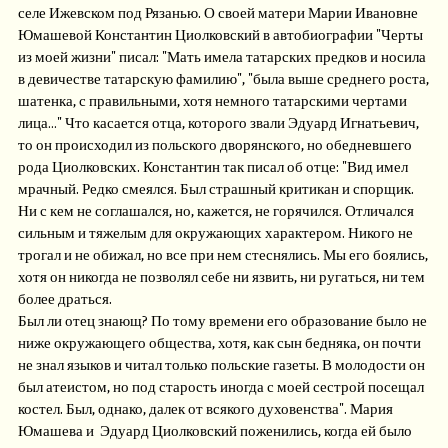
селе Ижевском под Рязанью. О своей матери Марии Ивановне
Юмашевой Константин Циолковский в автобиографии "Черты
из моей жизни" писал: "Мать имела татарских предков и носила
в девичестве татарскую фамилию", "была выше среднего роста,
шатенка, с правильными, хотя немного татарскими чертами
лица…" Что касается отца, которого звали Эдуард Игнатьевич,
то он происходил из польского дворянского, но обедневшего
рода Циолковских. Константин так писал об отце: "Вид имел
мрачный. Редко смеялся. Был страшный критикан и спорщик.
Ни с кем не соглашался, но, кажется, не горячился. Отличался
сильным и тяжелым для окружающих характером. Никого не
трогал и не обижал, но все при нем стеснялись. Мы его боялись,
хотя он никогда не позволял себе ни язвить, ни ругаться, ни тем
более драться.
Был ли отец знающ? По тому времени его образование было не
ниже окружающего общества, хотя, как сын бедняка, он почти
не знал языков и читал только польские газеты. В молодости он
был атеистом, но под старость иногда с моей сестрой посещал
костел. Был, однако, далек от всякого духовенства". Мария
Юмашева и Эдуард Циолковский поженились, когда ей было