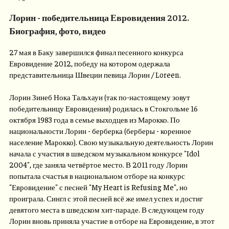
Лорин - победительница Евровидения 2012.
Биография, фото, видео
27 мая в Баку завершился финал песенного конкурса
Евровидение 2012, победу на котором одержала
представительница Швеции певица Лорин / Loreen.
Лорин Зинеб Нока Тальхауи (так по-настоящему зовут
победительницу Евровидения) родилась в Стокгольме 16
октября 1983 года в семье выходцев из Марокко. По
национальности Лорин - берберка (берберы - коренное
население Марокко). Свою музыкальную деятельность Лорин
начала с участия в шведском музыкальном конкурсе "Idol
2004", где заняла четвёртое место. В 2011 году Лорин
попытала счастья в национальном отборе на конкурс
"Евровидение" с песней "My Heart is Refusing Me", но
проиграла. Сингл с этой песней всё же имел успех и достиг
девятого места в шведском хит-параде. В следующем году
Лорин вновь приняла участие в отборе на Евровидение, в этот