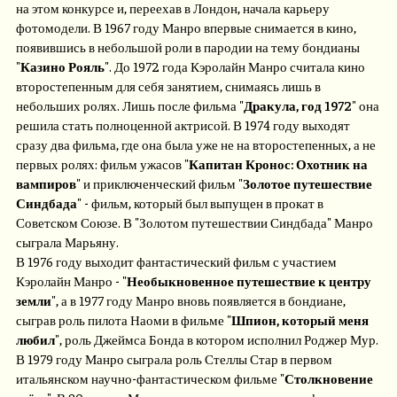
на этом конкурсе и, переехав в Лондон, начала карьеру
фотомодели. В 1967 году Манро впервые снимается в кино,
появившись в небольшой роли в пародии на тему бондианы
"
Казино Рояль
". До 1972 года Кэролайн Манро считала кино
второстепенным для себя занятием, снимаясь лишь в
небольших ролях. Лишь после фильма "
Дракула, год 1972
" она
решила стать полноценной актрисой. В 1974 году выходят
сразу два фильма, где она была уже не на второстепенных, а не
первых ролях: фильм ужасов "
Капитан Кронос: Охотник на
вампиров
" и приключенческий фильм "
Золотое путешествие
Синдбада
" - фильм, который был выпущен в прокат в
Советском Союзе. В "Золотом путешествии Синдбада" Манро
сыграла Марьяну.
В 1976 году выходит фантастический фильм с участием
Кэролайн Манро - "
Необыкновенное путешествие к центру
земли
", а в 1977 году Манро вновь появляется в бондиане,
сыграв роль пилота Наоми в фильме "
Шпион, который меня
любил
", роль Джеймса Бонда в котором исполнил Роджер Мур.
В 1979 году Манро сыграла роль Стеллы Стар в первом
итальянском научно-фантастическом фильме "
Столкновение