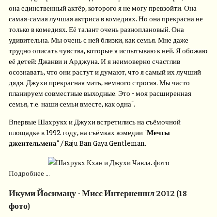
она единственный актёр, которого я не могу превзойти. Она
самая-самая лучшая актриса в комедиях. Но она прекрасна не
только в комедиях. Её талант очень разноплановый. Она
удивительна. Мы очень с ней близки, как семья. Мне даже
трудно описать чувства, которые я испытываю к ней. Я обожаю
её детей: Джанви и Арджуна. И я неимоверно счастлив
осознавать, что они растут и думают, что я самый их лучший
дядя. Джухи прекрасная мать, немного строгая. Мы часто
планируем совместные выходные. Это - моя расширенная
семья, т.е. наши семьи вместе, как одна".
Впервые Шахрукх и Джухи встретились на съёмочной
площадке в 1992 году, на съёмках комедии "
Мечты
джентельмена
" / Raju Ban Gaya Gentleman.
Подробнее ...
Икуми Йосимацу - Мисс Интернешнл 2012 (18
фото)