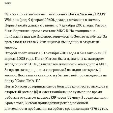
века
38-я женщина-космонавт - американка
Пегги Уитсон
/ Peggy
Whitson (род. 9 февраля 1960), дважды летавшая в космос.
Первый полёт длился с 5 июня по 7 декабря 2002 года, Уитсон
была бортинженером в составе МКС-5. На станцию она
прибыла на шаттле Индевор, вернулась на Землю на нём же. За
время полёта стала 7-й женщиной, вышедший в открытый
космос.
Второй полёт начался 10 октября 2007 года и был закончен 19
апреля 2008 года. Пегги Уитсон была назначена командиром
экспедиции МКС-16, став первой женщиной-командиром МКС.
За время экспедиции она совершила 5 выходов в открытый
космос. Доставка на станцию и убытие с неё производились на
борту "Союз ТМА-11".
Пегги Уитсон совершила самое большое количество выходов в
открытый космос (6) и имеет наибольшее суммарное время
работы в открытом космосе (39 часов 44 минут) среди женщин.
Кроме того, Уитсон принадлежит рекорд по общей
длительности пребывания на орбите среди женщин - 376 суток.