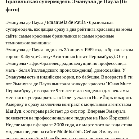
Бразильская супермодель Эмануэла де Паула (16
фото)
Эмануэла де Паула / Emanuela de Paula - бразильская
супермодель, входящая сразу в два рейтинга красавиц на моём
сайте:
самые красивые бразильянки
и
самые красивые
темнокожие женщины
.
Эмануэла де Паула родилась 25 апреля 1989 года в бразильском
городе Кабу-ди-Санту-Агостинью (штат Пернамбуку). Отец
Эмануэлы - афро-бразилец, радиоведущий по професссии, а
мать - белая (голландского происхождения), домохозяйка. У
Эмануэлы есть и индийские корни, по бабушке. В возрасте 8-ти
лет Эмануэла де Паула выиграла конкурс красоты "Юная Мисс
Пернамбуку", в возрасте 9-ти лет стала моделью для рекламы
местного супермаркета, а в 15 лет уехала в Нью-Йорк покорять
Америку и сразу заключила контракт с модельным агентством
Marilyn, с которым работает до сих пор. Впервые Эмануэла
появляется на профессиональном подиуме на Нью-Йоркской
Неделе моды в феврале 2005 года, а в марте того же года стала
моделью недели на сайте Models.com. Сейчас Эмануэла
постоянно живёт в Нью-Йорке, но периодически участвует в