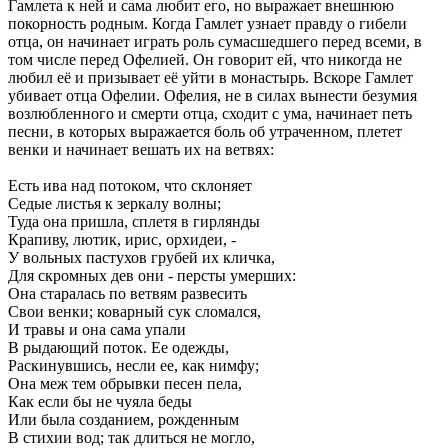
Гамлета к ней и сама любит его, но выражает внешнюю
покорность родным. Когда Гамлет узнает правду о гибели
отца, он начинает играть роль сумасшедшего перед всеми, в
том числе перед Офелией. Он говорит ей, что никогда не
любил её и призывает её уйти в монастырь. Вскоре Гамлет
убивает отца Офелии. Офелия, не в силах вынести безумия
возлюбленного и смерти отца, сходит с ума, начинает петь
песни, в которых выражается боль об утраченном, плетет
венки и начинает вешать их на ветвях:
Есть ива над потоком, что склоняет
Седые листья к зеркалу волны;
Туда она пришла, сплетя в гирлянды
Крапиву, лютик, ирис, орхидеи, -
У вольных пастухов грубей их кличка,
Для скромных дев они - персты умерших:
Она старалась по ветвям развесить
Свои венки; коварный сук сломался,
И травы и она сама упали
В рыдающий поток. Ее одежды,
Раскинувшись, несли ее, как нимфу;
Она меж тем обрывки песен пела,
Как если бы не чуяла беды
Или была созданием, рожденным
В стихии вод; так длиться не могло,