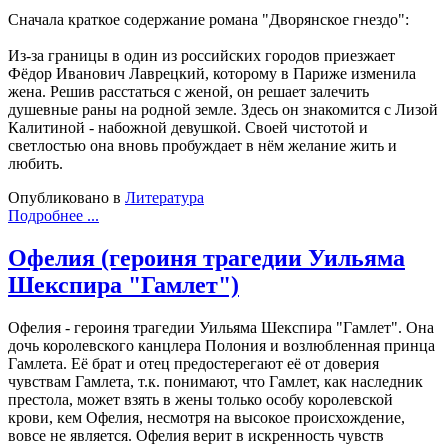
Сначала краткое содержание романа "Дворянское гнездо":
Из-за границы в один из российских городов приезжает
Фёдор Иванович Лаврецкий, которому в Париже изменила
жена. Решив расстаться с женой, он решает залечить
душевные раны на родной земле. Здесь он знакомится с Лизой
Калитиной - набожной девушкой. Своей чистотой и
светлостью она вновь пробуждает в нём желание жить и
любить.
Опубликовано в
Литература
Подробнее ...
Офелия (героиня трагедии Уильяма
Шекспира "Гамлет")
Офелия - героиня трагедии Уильяма Шекспира "Гамлет". Она
дочь королевского канцлера Полония и возлюбленная принца
Гамлета. Её брат и отец предостерегают её от доверия
чувствам Гамлета, т.к. понимают, что Гамлет, как наследник
престола, может взять в жены только особу королевской
крови, кем Офелия, несмотря на высокое происхождение,
вовсе не является. Офелия верит в искренность чувств