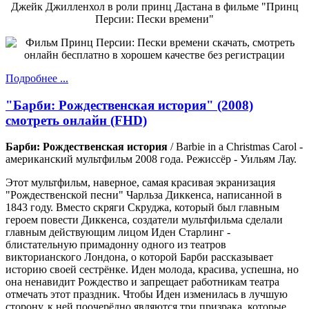
Джейк Джилленхол в роли принц Дастана в фильме "Принц
Персии: Пески времени"
Подробнее ...
"Барби: Рождественская история" (2008)
смотреть онлайн (FHD)
Барби: Рождественская история
/ Barbie in a Christmas Carol -
американский мультфильм 2008 года. Режиссёр - Уильям Лау.
Этот мультфильм, наверное, самая красивая экранизация
"Рождественской песни" Чарльза Диккенса, написанной в
1843 году. Вместо скряги Скруджа, который был главным
героем повести Диккенса, создатели мультфильма сделали
главным действующим лицом Иден Старлинг -
блистательную примадонну одного из театров
викторианского Лондона, о которой Барби рассказывает
историю своей сестрёнке. Иден молода, красива, успешна, но
она ненавидит Рождество и запрещает работникам театра
отмечать этот праздник. Чтобы Иден изменилась в лучшую
сторону, к ней поочерёдно являются три призрака, которые