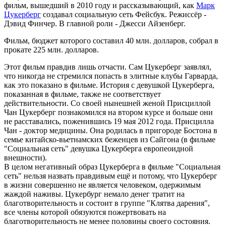
фильм, вышедший в 2010 году и рассказывающий, как
Марк
Цукерберг
создавал социальную сеть Фейсбук. Режиссёр -
Дэвид Финчер. В главной роли - Джесси Айзенберг.
Фильм, бюджет которого составил 40 млн. долларов, собрал в
прокате 225 млн. долларов.
Этот фильм правдив лишь отчасти. Сам Цукерберг заявлял,
что никогда не стремился попасть в элитные клубы Гарварда,
как это показано в фильме. История с девушкой Цукерберга,
показанная в фильме, также не соответствует
действительности. Со своей нынешней женой Присциллой
Чан Цукерберг познакомился на втором курсе и больше они
не расставались, поженившись 19 мая 2012 года. Присцилла
Чан - доктор медицины. Она родилась в пригороде Бостона в
семье китайско-вьетнамских беженцев из Сайгона (в фильме
"Социальная сеть" девушка Цукерберга европеоидной
внешности).
В целом негативный образ Цукерберга в фильме "Социальная
сеть" нельзя назвать правдивым ещё и потому, что Цукерберг
в жизни совершенно не является человеком, одержимым
жаждой наживы. Цукербург немало денег тратит на
благотворительность и состоит в группе "Клятва дарения",
все члены которой обязуются пожертвовать на
благотворительность не менее половины своего состояния.