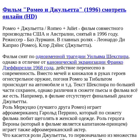
Фильм "Ромео и Джульетта" (1996) смотреть
онлайн (HD)
Ромео + Джульетта / Romeo + Juliet - фильм совместного
производства США и Австралии, снятый в 1996 году.
Режиссер - Баз Лурманн. В главных ролях - Леонардо Ди
Каприо (Ромео), Клэр Дэйнс (Джульетта).
Фильм снят по
одноименной трагедии Уильяма Шекспира
,
однако в отличие от
канонической экранизации Франко
Дзеффирелли 1968 года
, действие перенесено в
современность. Вместо мечей и кинжалов в руках героев
огнестрельное оружие, погоня Ромео за Тибальтом
происходит на автомобиле и т.д. Текст Шекспира по большей
части сохранен, однако различия в сюжете пьесы и фильма всё
же есть. Например, в фильме отсутствует финальный диалог
Джульетты.
Роль Меркуцио (лучшего друга Ромео) играет
афроамериканец Гарольд Перрино, который по сюжету
фильма любит щеголять в женской одежде. Роль герцога
Вероны (который в фильме является капитаном-принцем)
играет также афроамериканский актер.
Что касается роли Джульетты, то первоначально из множества