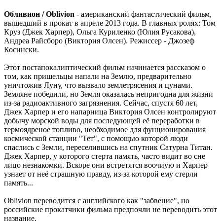
Обливион / Oblivion
- американский фантастический фильм,
вышедший в прокат в апреле 2013 года. В главных ролях: Том
Круз (Джек Харпер), Ольга Куриленко (Юлия Русакова),
Андреа Райсборо (Виктория Олсен). Режиссер - Джозеф
Косински.
Этот постапокалиптический фильм начинается рассказом о
том, как пришельцы напали на Землю, предварительно
уничтожив Луну, что вызвало землетрясения и цунами.
Земляне победили, но Земля оказалась непригодна для жизни
из-за радиоактивного загрязнения. Сейчас, спустя 60 лет,
Джек Харпер и его напарница Виктория Олсен контролируют
добычу морской воды для последующей её переработки в
термоядреное топливо, необходимое для фунционирования
космической станции "Тет", с помощью которой люди
спаслись с Земли, переселившись на спутник Сатурна Титан.
Джек Харпер, у которого стерта память, часто видит во сне
лицо незнакомки. Вскоре они встретятся воочиую и Харпер
узнает от неё страшную правду, из-за которой ему стерли
память...
Oblivion переводится с английского как "забвение", но
российские прокатчики фильма предпочли не переводить этот
название.