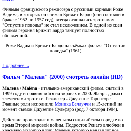
Фильмы французского режиссера с русскими корнями Роже
Вадима, в которых он снимал Брижит Бардо (они состояли в
браке с 1952 по 1957 год), всегда отличались эротизмом.
"Отпустив поводья" не стал исключением. В одной из сцен
фильма героиня Брижит Бардо танцует полностью
обнаженной.
Роже Вадим и Брижит Бардо на съёмках фильма "Отпустив
поводья" (1961)
Подробнее ...
Фильм "Малена" (2000) смотреть онлайн (HD)
Малена / Malèna
- итальяно-американский фильм, снятый в
1999 году и появившийся на экранах в 2000. Жанр - драма с
элементами эротики. Режиссер - Джузеппе Торнаторе.
Главные роли исполнили
Моника Беллуччи
и 15-летний на
момент съемок Джузеппе Сульфаро (род. 7 октября 1984).
Действие происходит в маленьком сицилийском городке во
время Второй мировой войны. Подросток Ренато влюблен в
красивую молодую вдову Малену, которую ненавидят все