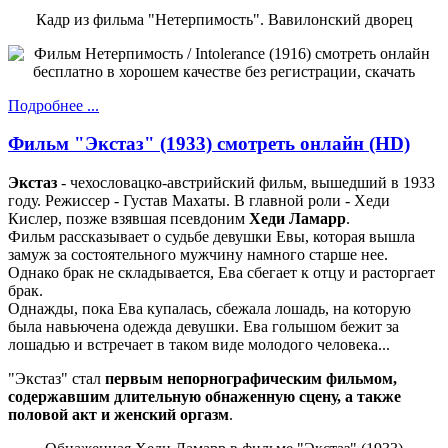
Кадр из фильма "Нетерпимость". Вавилонский дворец
Подробнее ...
Фильм "Экстаз" (1933) смотреть онлайн (HD)
Экстаз
- чехословацко-австрийский фильм, вышедший в 1933
году. Режиссер - Густав Махаты. В главной роли - Хеди
Кислер, позже взявшая псевдоним
Хеди Ламарр
.
Фильм рассказывает о судьбе девушки Евы, которая вышла
замуж за состоятельного мужчину намного старше нее.
Однако брак не складывается, Ева сбегает к отцу и расторгает
брак.
Однажды, пока Ева купалась, сбежала лошадь, на которую
была навьючена одежда девушки. Ева голышом бежит за
лошадью и встречает в таком виде молодого человека...
"Экстаз" стал
первым непорнографическим фильмом,
содержавшим длительную обнаженную сцену, а также
половой акт и женский оргазм
.