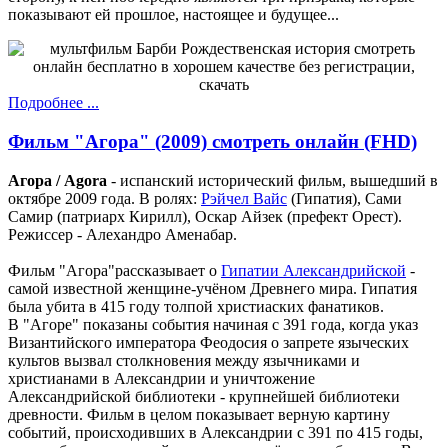
показывают ей прошлое, настоящее и будущее...
Подробнее ...
Фильм "Агора" (2009) смотреть онлайн (FHD)
Агора / Agora
- испанский исторический фильм, вышедший в
октябре 2009 года. В ролях:
Рэйчел Вайс
(Гипатия), Сами
Самир (патриарх Кирилл), Оскар Айзек (префект Орест).
Режиссер - Алехандро Аменабар.
Фильм "Агора"рассказывает о
Гипатии Александрийской
-
самой известной женщине-учёном Древнего мира. Гипатия
была убита в 415 году толпой христиаских фанатиков.
В "Агоре" показаны события начиная с 391 года, когда указ
Византийского императора Феодосия о запрете языческих
культов вызвал столкновения между язычниками и
христианами в Александрии и уничтожение
Александрийской библиотеки - крупнейшей библиотеки
древности. Фильм в целом показывает верную картину
событий, происходивших в Александрии с 391 по 415 годы,