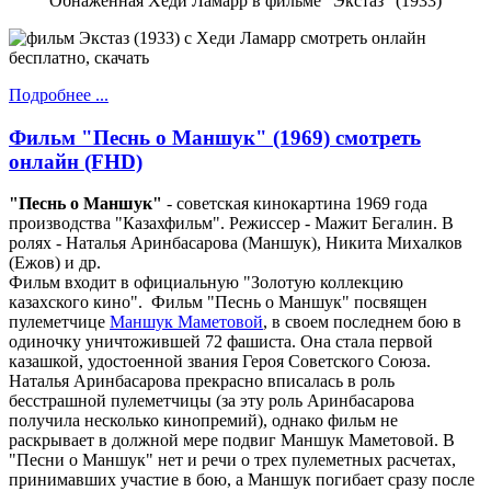
Обнаженная Хеди Ламарр в фильме "Экстаз" (1933)
Подробнее ...
Фильм "Песнь о Маншук" (1969) смотреть
онлайн (FHD)
"Песнь о Маншук"
- советская кинокартина 1969 года
производства "Казахфильм". Режиссер - Мажит Бегалин. В
ролях - Наталья Аринбасарова (Маншук), Никита Михалков
(Ежов) и др.
Фильм входит в официальную "Золотую коллекцию
казахского кино". Фильм "Песнь о Маншук" посвящен
пулеметчице
Маншук Маметовой
, в своем последнем бою в
одиночку уничтожившей 72 фашиста. Она стала первой
казашкой, удостоенной звания Героя Советского Союза.
Наталья Аринбасарова прекрасно вписалась в роль
бесстрашной пулеметчицы (за эту роль Аринбасарова
получила несколько кинопремий), однако фильм не
раскрывает в должной мере подвиг Маншук Маметовой. В
"Песни о Маншук" нет и речи о трех пулеметных расчетах,
принимавших участие в бою, а Маншук погибает сразу после