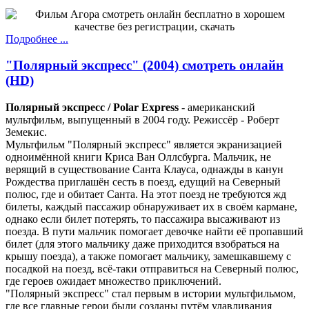
Подробнее ...
"Полярный экспресс" (2004) смотреть онлайн
(HD)
Полярный экспресс / Polar Express
- американский
мультфильм, выпущенный в 2004 году. Режиссёр - Роберт
Земекис.
Мультфильм "Полярный экспресс" является экранизацией
одноимённой книги Криса Ван Оллсбурга. Мальчик, не
верящий в существование Санта Клауса, однажды в канун
Рождества приглашён сесть в поезд, едущий на Северный
полюс, где и обитает Санта. На этот поезд не требуются жд
билеты, каждый пассажир обнаруживает их в своём кармане,
однако если билет потерять, то пассажира высаживают из
поезда. В пути мальчик помогает девочке найти её пропавший
билет (для этого мальчику даже приходится взобраться на
крышу поезда), а также помогает мальчику, замешкавшему с
посадкой на поезд, всё-таки отправиться на Северный полюс,
где героев ожидает множество приключений.
"Полярный экспресс" стал первым в истории мультфильмом,
где все главные герои были созданы путём улавливания