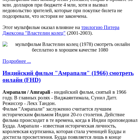
млн. долларов при бюджете 4 млн, хотя и вызвал
недовольство зрителей, которые при покупке билета не
подозревали, что история не закончена.
Этот мультфильм оказал влияние на
трилогию Питера
Джексона "Властелин колец"
(2001-2003).
Подробнее ...
Индийский фильм "Амрапали" (1966) смотреть
онлайн (FHD)
Амрапали / Amrapali
- индийский фильм, снятый в 1966
году. В главных ролях - Виджаянтимала, Сунил Датт.
Режиссер - Лекх Тандон.
Фильм "Амрапали" заслуженно считается лучшим
историческим фильмом Индии 20-го столетия. Действие
фильма происходит в те времена, когда в Индии проповедовал
Будда. Амрапали - известная историческая личность,
королевская куртизанка, которая стала ученицей Будды и
достигла просветления. Будда появляется лишь в конце