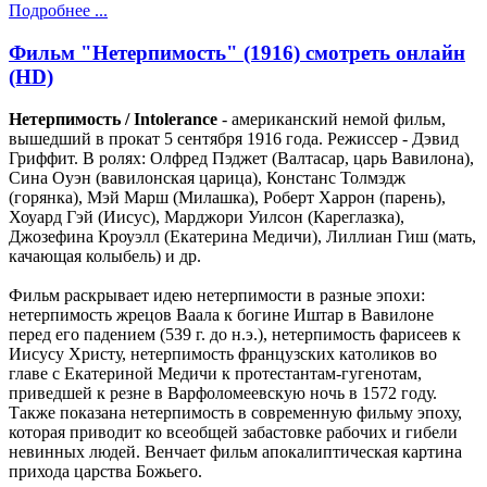
Подробнее ...
Фильм "Нетерпимость" (1916) смотреть онлайн
(HD)
Нетерпимость / Intolerance
- американский немой фильм,
вышедший в прокат 5 сентября 1916 года. Режиссер - Дэвид
Гриффит. В ролях: Олфред Пэджет (Валтасар, царь Вавилона),
Сина Оуэн (вавилонская царица), Констанс Толмэдж
(горянка), Мэй Марш (Милашка), Роберт Харрон (парень),
Хоуард Гэй (Иисус), Марджори Уилсон (Кареглазка),
Джозефина Кроуэлл (Екатерина Медичи), Лиллиан Гиш (мать,
качающая колыбель) и др.
Фильм раскрывает идею нетерпимости в разные эпохи:
нетерпимость жрецов Ваала к богине Иштар в Вавилоне
перед его падением (539 г. до н.э.), нетерпимость фарисеев к
Иисусу Христу, нетерпимость французских католиков во
главе с Екатериной Медичи к протестантам-гугенотам,
приведшей к резне в Варфоломеевскую ночь в 1572 году.
Также показана нетерпимость в современную фильму эпоху,
которая приводит ко всеобщей забастовке рабочих и гибели
невинных людей. Венчает фильм апокалиптическая картина
прихода царства Божьего.