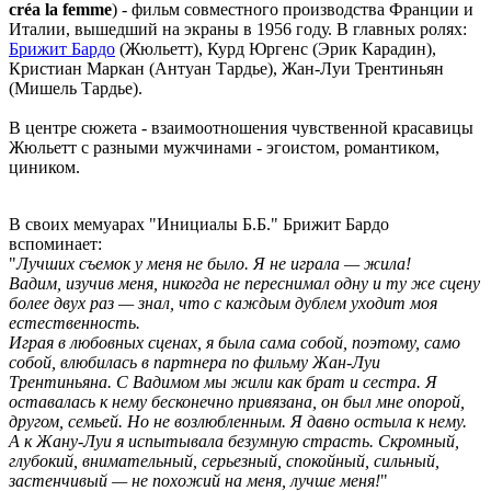
créa la femme
) - фильм совместного производства Франции и
Италии, вышедший на экраны в 1956 году. В главных ролях:
Брижит Бардо
(Жюльетт), Курд Юргенс (Эрик Карадин),
Кристиан Маркан (Антуан Тардье), Жан-Луи Трентиньян
(Мишель Тардье).
В центре сюжета - взаимоотношения чувственной красавицы
Жюльетт с разными мужчинами - эгоистом, романтиком,
циником.
В своих мемуарах "Инициалы Б.Б." Брижит Бардо
вспоминает:
"
Лучших съемок у меня не было. Я не играла — жила!
Вадим, изучив меня, никогда не переснимал одну и ту же сцену
более двух раз — знал, что с каждым дублем уходит моя
естественность.
Играя в любовных сценах, я была сама собой, поэтому, само
собой, влюбилась в партнера по фильму Жан-Луи
Трентиньяна. С Вадимом мы жили как брат и сестра. Я
оставалась к нему бесконечно привязана, он был мне опорой,
другом, семьей. Но не возлюбленным. Я давно остыла к нему.
А к Жану-Луи я испытывала безумную страсть. Скромный,
глубокий, внимательный, серьезный, спокойный, сильный,
застенчивый — не похожий на меня, лучше меня!
"