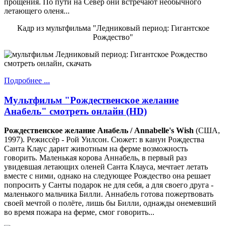
прощения. По пути на Север они встречают необычного
летающего оленя...
Кадр из мультфильма "Ледниковый период: Гигантское
Рождество"
Подробнее ...
Мультфильм "Рождественское желание
Анабель" смотреть онлайн (HD)
Рождественское желание Анабель / Annabelle's Wish
(США,
1997). Режиссёр - Рой Уилсон. Сюжет: в канун Рождества
Санта Клаус дарит животным на ферме возможность
говорить. Маленькая корова Аннабель, в первый раз
увидевшая летающих оленей Санта Клауса, мечтает летать
вместе с ними, однако на следующее Рождество она решает
попросить у Санты подарок не для себя, а для своего друга -
маленького мальчика Билли. Аннабель готова пожертвовать
своей мечтой о полёте, лишь бы Билли, однажды онемевший
во время пожара на ферме, смог говорить...