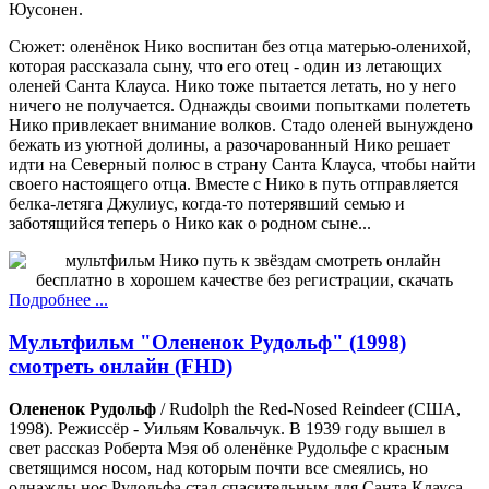
Юусонен.
Сюжет: оленёнок Нико воспитан без отца матерью-оленихой,
которая рассказала сыну, что его отец - один из летающих
оленей Санта Клауса. Нико тоже пытается летать, но у него
ничего не получается. Однажды своими попытками полететь
Нико привлекает внимание волков. Стадо оленей вынуждено
бежать из уютной долины, а разочарованный Нико решает
идти на Северный полюс в страну Санта Клауса, чтобы найти
своего настоящего отца. Вместе с Нико в путь отправляется
белка-летяга Джулиус, когда-то потерявший семью и
заботящийся теперь о Нико как о родном сыне...
Подробнее ...
Мультфильм "Олененок Рудольф" (1998)
смотреть онлайн (FHD)
Олененок Рудольф
/ Rudolph the Red-Nosed Reindeer (США,
1998). Режиссёр - Уильям Ковальчук. В 1939 году вышел в
свет рассказ Роберта Мэя об оленёнке Рудольфе с красным
светящимся носом, над которым почти все смеялись, но
однажды нос Рудольфа стал спасительным для Санта Клауса...