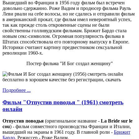
Вышедший во Франции в 1956 году фильм был встречен
довольно сдержанно. Роже Вадим и продюсер фильма Рауль
Леви рвали на себе волосы, но не сдались и отправили фильм
в американский прокат, где фильм имел невероятный успех,
так как прежде столь откровенные сцены не были
свойственны голливудским фильмам. Брижит Бардо стала
новым секс-символом. Огромная популярность фильма в
Штатах способствовала его повторному выпуску в Европе.
Историки считают картину предвестником сексуальной
революции 1960-х.
Постер фильма "И Бог создал женщину"
Подробнее ...
Фильм "Отпустив поводья " (1961) смотреть
онлайн
Отпустив поводья
(оригинальное название -
La Bride sur le
cou
) - фильм совместного производства Франции и Италии,
вышедший на экраны в 1961 году. В главной роли -
Брижит
Бардо
. Режиссер - Роже Вадим.