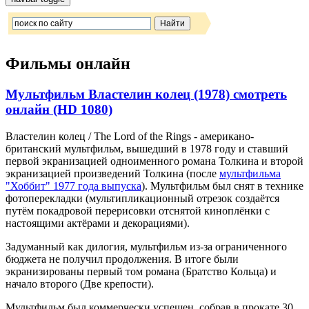
Фильмы онлайн
Мультфильм Властелин колец (1978) смотреть
онлайн (HD 1080)
Властелин колец / The Lord of the Rings - американо-
британский мультфильм, вышедший в 1978 году и ставший
первой экранизацией одноименного романа Толкина и второй
экранизацией произведений Толкина (после
мультфильма
"Хоббит" 1977 года выпуска
). Мультфильм был снят в технике
фотоперекладки (мультипликационный отрезок создаётся
путём покадровой перерисовки отснятой киноплёнки с
настоящими актёрами и декорациями).
Задуманный как дилогия, мультфильм из-за ограниченного
бюджета не получил продолжения. В итоге были
экранизированы первый том романа (Братство Кольца) и
начало второго (Две крепости).
Мультфильм был коммерчески успешен, собрав в прокате 30