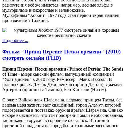
разночтения всё же имеются, например, лесные эльфы в
мультфильме низкорослые и зеленокожие.
Мультфильм "Хоббит" 1977 года стал первой экранизацией
произведений Толкина.
Подробнее ...
Фильм "Принц Персии: Пески времени" (2010)
смотреть онлайн (FHD)
Принц Персии: Пески времени / Prince of Persia: The Sands
of Time
- американский фильм, выпущенный компанией
"Уолт Дисней" в 2010 году. Режиссёр - Майк Ньюэлл. В
главных ролях: Джейк Джилленхол (принц Дастан), Джемма
Артертон (принцесса Тамина), Бен Кингсли (Низам).
Сюжет: Войско царя Шарамана, ведомое принцем Тасом, без
ведома царя захватывает священный город Аламут, который
подозревается в поставках оружия врагам Шарамана. Однако
вскоре выясняется, что эти подозрения были необоснованны,
т.к. никакого оружия в городе не оказалось. Истинной
причиной нападения на город были хранимые здесь много