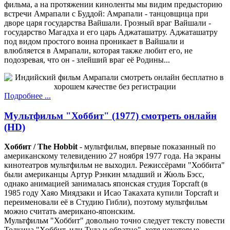
фильма, а на протяжении киноленты мы видим предысторию
встречи Амрапали с Буддой: Амрапали - танцовщица при
дворе царя государства Вайшали. Грозный враг Вайшали -
государство Магадха и его царь Аджаташатру. Аджаташатру
под видом простого воина проникает в Вайшали и
влюбляется в Амрапали, которая также любит его, не
подозревая, что он - злейший враг её Родины...
Подробнее ...
Мультфильм "Хоббит" (1977) смотреть онлайн
(HD)
Хоббит / The Hobbit
- мультфильм, впервые показанный по
американскому телевидению 27 ноября 1977 года. На экраны
кинотеатров мультфильм не выходил. Режиссёрами "Хоббита"
были американцы Артур Рэнкин младший и Жюль Бэсс,
однако анимацией занималась японская студия Topcraft (в
1985 году Хаяо Миядзаки и Исао Такахата купили Topcraft и
переименовали её в Студию Гибли), поэтому мультфильм
можно считать американо-японским.
Мультфильм "Хоббит" довольно точно следует тексту повести
Толкина "Хоббит, или Туда и обратно", хотя некоторые