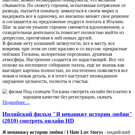
сбываются. По сюжету героиня, испытавшая потрясение от
развода, пытается поначалу замкнуться в своем мирке и
выдержать все в одиночку, но внезапно меняет свое решение
и соглашается на предложение подруги поехать в Италию.
Шаг за шагом уныние героини сменяется вдохновением, а
созидательная деятельность помогает полностью выйти из
депрессии, притягивая к ней новых друзей.
В фильме нету излишней затянутости, все к месту, все
вовремя, при этом он снят красиво и со вкусом: прекрасные
пейзажи Тосканы, колоритные персонажи, душевная
атмосфера. Настроение создается по нарастающей. Все это
похоже на неспешное собирание паззла, еще не знаешь как
выглядит картина полностью, но постепенно появляется все
новая и новая деталь, и в итоге наступает неожиданное
ощущение цельности, полноты и счастья.
Подробнее ...
Индийский фильм "Я ненавижу истории любви"
(2010) смотреть онлайн HD
Я ненавижу истории любви / I Hate Luv Storys
- индийский