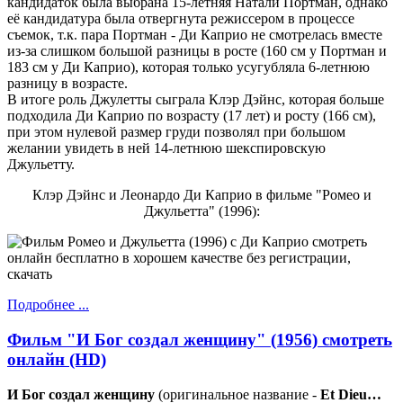
кандидаток была выбрана 15-летняя Натали Портман, однако
её кандидатура была отвергнута режиссером в процессе
съемок, т.к. пара Портман - Ди Каприо не смотрелась вместе
из-за слишком большой разницы в росте (160 см у Портман и
183 см у Ди Каприо), которая только усугубляла 6-летнюю
разницу в возрасте.
В итоге роль Джулетты сыграла Клэр Дэйнс, которая больше
подходила Ди Каприо по возрасту (17 лет) и росту (166 см),
при этом нулевой размер груди позволял при большом
желании увидеть в ней 14-летнюю шекспировскую
Джульетту.
Клэр Дэйнс и Леонардо Ди Каприо в фильме "Ромео и
Джульетта" (1996):
Подробнее ...
Фильм "И Бог создал женщину" (1956) смотреть
онлайн (HD)
И Бог создал женщину
(оригинальное название -
Et Dieu…