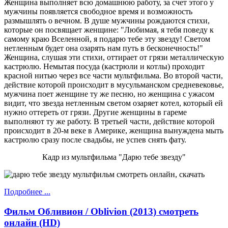
Женщина выполняет всю домашнюю работу, за счет этого у
мужчины появляется свободное время и возможность
размышлять о вечном. В душе мужчины рождаются стихи,
которые он посвящает женщине: "Любимая, я тебя поведу к
самому краю Вселенной, я подарю тебе эту звезду! Светом
нетленным будет она озарять нам путь в бесконечность!"
Женщина, слушая эти стихи, оттирает от грязи металлическую
кастрюлю. Немытая посуда (кастрюли и котлы) проходит
красной нитью через все части мультфильма. Во второй части,
действие которой происходит в мусульманском средневековье,
мужчина поет женщине ту же песню, но женщина с ужасом
видит, что звезда нетленным светом озаряет котел, который ей
нужно оттереть от грязи. Другие женщины в гареме
выполняют ту же работу. В третьей части, действие которой
происходит в 20-м веке в Америке, женщина вынуждена мыть
кастрюлю сразу после свадьбы, не успев снять фату.
Кадр из мультфильма "Дарю тебе звезду"
Подробнее ...
Фильм Обливион / Oblivion (2013) смотреть
онлайн (HD)