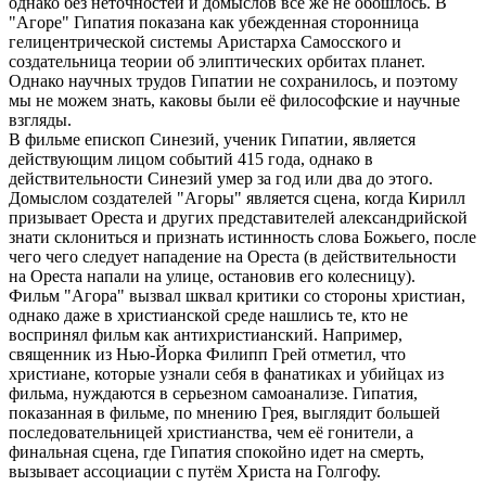
однако без неточностей и домыслов всё же не обошлось. В
"Агоре" Гипатия показана как убежденная сторонница
гелицентрической системы Аристарха Самосского и
создательница теории об элиптических орбитах планет.
Однако научных трудов Гипатии не сохранилось, и поэтому
мы не можем знать, каковы были её философские и научные
взгляды.
В фильме епископ Синезий, ученик Гипатии, является
действующим лицом событий 415 года, однако в
действительности Синезий умер за год или два до этого.
Домыслом создателей "Агоры" является сцена, когда Кирилл
призывает Ореста и других представителей александрийской
знати склониться и признать истинность слова Божьего, после
чего чего следует нападение на Ореста (в действительности
на Ореста напали на улице, остановив его колесницу).
Фильм "Агора" вызвал шквал критики со стороны христиан,
однако даже в христианской среде нашлись те, кто не
воспринял фильм как антихристианский. Например,
священник из Нью-Йорка Филипп Грей отметил, что
христиане, которые узнали себя в фанатиках и убийцах из
фильма, нуждаются в серьезном самоанализе. Гипатия,
показанная в фильме, по мнению Грея, выглядит большей
последовательницей христианства, чем её гонители, а
финальная сцена, где Гипатия спокойно идет на смерть,
вызывает ассоциации с путём Христа на Голгофу.