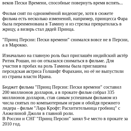
веков Пески Времени, способные повернуть время вспять...
Фильм снят по одноимённой видеоигре, хотя в сюжете
фильма есть несколько изменений, например, принцесса Фара
была переименована в Тамину и из стрелка превратилась в
жрицу, а визирь стал дядей Принца.
"Принц Персии: Пески времени" снимался вовсе не в Персии,
а в Марокко.
Изначально на главную роль был приглашён индийский актёр
Ритик Рошан, но он отказался сниматься в фильме. Для
участия в пробах на роль Тамины была приглашена
персидская актриса Голшифт Фарахани, но её не выпустили
из страны власти Ирана.
Бюджет фильма "Принц Персии: Пески времени" составил
200 миллионов долларов, а в прокате фильм собрал 335
миллионов долларов, став самым успешным фильмом из
числа снятых по компьютерным играм и обойдя прежнего
лидера - фильм "Лара Крофт: Расхитительница гробниц" с
Анжелиной Джоли в главной роли.
В России и СНГ "Принц Персии" занял 9-е место в прокате за
2010 год.