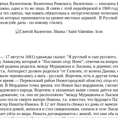
 святых Валентинов: Валентина Римского, Валентина — епископа
ожно, одно и то же лицо. В связи с этой неразберихой в 1969 г
иска тех святых, чья память обязательна к литургическому почит
ании которых принимается на уровне местных церквей. В Русск
июля (обе даты - по новому стилю).
 — 17 августа 1681) однажды сказал: "Я русский и сын русского,
 Аввакуму, который в "Послании отцу Ионе", отвечая на вопрос
ей родины родился, между Мурашкина и Лыскова, в деревне; оте
т.к. Антихрист должен родиться "от Галилеи, от колена Данова,
али черемисами), а мать - русской. Впрочем, есть и другая точк
 время — Перевозский район Нижегородской области); отца его,
. В Мордовии точка зрения, что Никон был мордвином, считаетс
довского народа. Впрочем, в указанных выше словах даётся лиш
льдеманове, т.к. оно не расположено "между Мурашкина и Лысков
ло после смерти матери Никона, т.к. известно, что будущего Па
рактер Никиты-Никона. В 12 лет Никита сбежал из дома от маче
нулся домой, женился и стал священником, сначала в селе Лыск
шает уйти из мира. Никита договаривается с женой, что они оба