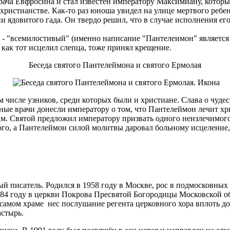
рача Евфросина и стал известен императору Максимиану, который
ристианстве. Как-то раз юноша увидел на улице мертвого ребен
ядовитого гада. Он твердо решил, что в случае исполнения его
 "всемилостивый" (именно написание "Пантелеимон" является к
как тот исцелил слепца, тоже принял крещение.
Беседа святого Пантелеймона и святого Ермолая
числе узников, среди которых были и христиане. Слава о чудесн
енные врачи донесли императору о том, что Пантелеймон лечит х
м. Святой предложил императору призвать одного неизлечимого 
го, а Пантелеймон силой молитвы даровал больному исцеление,
 писатель. Родился в 1958 году в Москве, рос в подмосковных 
84 году в церкви Покрова Пресвятой Богородицы Московской об
 самом храме нес послушание регента церковного хора вплоть до
стырь.