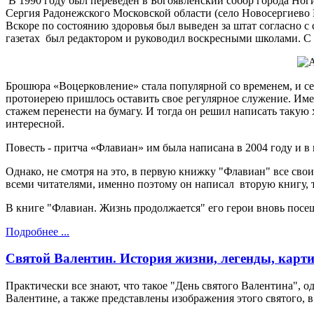
В 1990 году был переведён в Богоявленский собор города Ноги
Сергия Радонежского Московской области (село Новосергиево 
Вскоре по состоянию здоровья был выведен за штат согласно 
газетах был редактором и руководил воскресными школами. С
Брошюра «Воцерковление» стала популярной со временем, и сейч
протоиерею пришлось оставить свое регулярное служение. Име
стажем перенести на бумагу. И тогда он решил написать такую 
интересной.
Повесть - притча «Флавиан» им была написана в 2004 году и в
Однако, не смотря на это, в первую книжку "Флавиан" все сво
всеми читателями, именно поэтому он написал вторую книгу, т
В книге "Флавиан. Жизнь продолжается" его герои вновь посе
Подробнее ...
Святой Валентин. История жизни, легенды, карт
Практически все знают, что такое "День святого Валентина", 
Валентине, а также представлены изображения этого святого, 