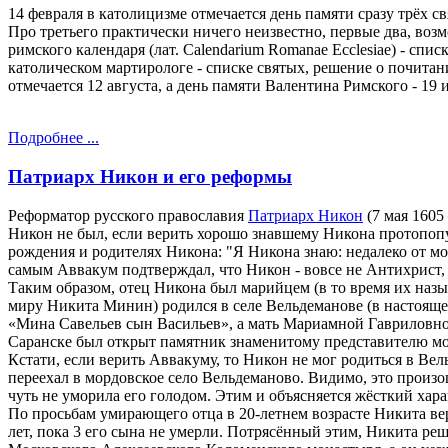
14 февраля в католицизме отмечается день памяти сразу трёх
Про третьего практически ничего неизвестно, первые два, возм
римского календаря (лат. Calendarium Romanae Ecclesiae) - сп
католическом мартирологе - списке святых, решение о почит
отмечается 12 августа, а день памяти Валентина Римского - 19 
Подробнее ...
Патриарх Никон и его реформы
Реформатор русского православия
Патриарх Никон
(7 мая 1605
Никон не был, если верить хорошо знавшему Никона протопопу
рождения и родителях Никона: "Я Никона знаю: недалеко от мо
самым Аввакум подтверждал, что Никон - вовсе не Антихрист, 
Таким образом, отец Никона был марийцем (в то время их назыв
миру Никита Минин) родился в селе Вельдеманове (в настоящее
«Мина Савельев сын Васильев», а мать Мариамной Гавриловной
Саранске был открыт памятник знаменитому представителю мор
Кстати, если верить Аввакуму, то Никон не мог родиться в Ве
переехал в мордовское село Вельдеманово. Видимо, это произош
чуть не уморила его голодом. Этим и объясняется жёсткий ха
По просьбам умирающего отца в 20-летнем возрасте Никита вер
лет, пока 3 его сына не умерли. Потрясённый этим, Никита ре