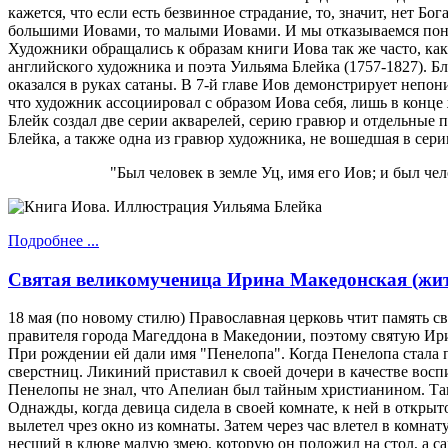
кажется, что если есть безвинное страдание, то, значит, нет Б
большими Иовами, то малыми Иовами. И мы отказываемся поня
Художники обращались к образам книги Иова так же часто, ка
английского художника и поэта Уильяма Блейка (1757-1827). Бл
оказался в руках сатаны. В 7-й главе Иов демонстрирует неп
что художник ассоциировал с образом Иова себя, лишь в конце
Блейк создал две серии акварелей, серию гравюр и отдельные
Блейка, а также одна из гравюр художника, не вошедшая в сер
"Был человек в земле Уц, имя его Иов; и был чел
Подробнее ...
Святая великомученица Ирина Македонская (жит
18 мая (по новому стилю) Православная церковь чтит память 
правителя города Магеддона в Македонии, поэтому святую Ир
При рождении ей дали имя "Пенелопа". Когда Пенелопа стала п
сверстниц. Ликиний приставил к своей дочери в качестве во
Пенелопы не знал, что Апелиан был тайным христианином. Так пр
Однажды, когда девица сидела в своей комнате, к ней в открыт
вылетел чрез окно из комнаты. Затем через час влетел в комнат
несший в клюве малую змею, которую он положил на стол, а са