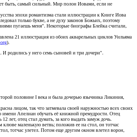
ожет быть, самый сильный. Мир полон Иовами, если не
кусства эпохи романтизма стали иллюстрации к Книге Иова
едовал только букве, а не духу законов Божьих, поэтому
ениями пугаешь меня". Некоторые биографы Блейка считали,
тавлена 21 иллюстрация из обоих акварельных циклов Уильяма
.org
).
а. И родились у него семь сыновей и три дочери".
второй половине I века и была дочерью язычника Ликиния,
красна лицом, так что затмевала своей наружностью всех своих
о имени Апелиан обучать её книжной премудрости. Отец
2 лет, отец стал думать, за кого выдать замуж дочь.
м клюве маленькую ветвь; положив ее на стол, он тотчас
стол, тотчас улетел. Потом еще другим окном влетел ворон,