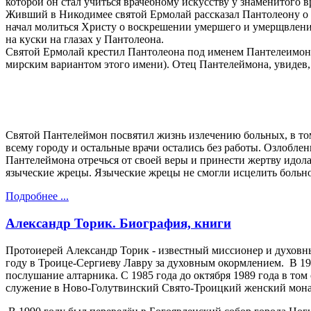
которой он стал учиться врачебному искусству у знаменитого в
Живший в Никодимее святой Ермолай рассказал Пантолеону о х
начал молиться Христу о воскрешении умершего и умерщвлении 
на куски на глазах у Пантолеона.
Святой Ермолай крестил Пантолеона под именем Пантелеимон -
мирским вариантом этого имени). Отец Пантелеймона, увидев, 
Святой Пантелеймон посвятил жизнь излечению больных, в том 
всему городу и остальные врачи остались без работы. Озлобл
Пантелеймона отречься от своей веры и принести жертву идола
языческие жрецы. Языческие жрецы не смогли исцелить больно
Подробнее ...
Александр Торик. Биография, книги
Протоиерей Александр Торик - известный миссионер и духовный
году в Троице-Сергиеву Лавру за духовным окормлением. В 19
послушание алтарника. С 1985 года до октября 1989 года в том
служение в Ново-Голутвинский Свято-Троицкий женский мона