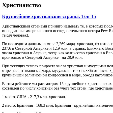
Христианство
Крупнейшие христианские страны. Топ-15
Христианскими странами принято называть те, в которых послед
иное, данные американского исследовательского центра Pew Res
тысяч человек).
По последним данным, в мире 2,269 млрд. христиан, из которых
237,6 в Северной Америке и 12,9 млн. в странах Ближнего Вост
числа христиан в Африке, тогда как количество христиан в Евр
произошло в Северной Америке - на 28,9 млн.
При текущих темпах прироста числа христиан и мусульман исла
мире насчитывалось 2 млрд. мусульман, то есть 88% от числа х
крупнейшей религиозной конфессией в мире, обходя католиков 
В этом рейтинге мы рассмотрим 15 крупнейших христианских ст
составлен по числу христиан без учета тех стран, где христиан
1 место. США - 217,3 млн. христиан.
2 место. Бразилия - 168,3 млн. Бразилия - крупнейшая католич