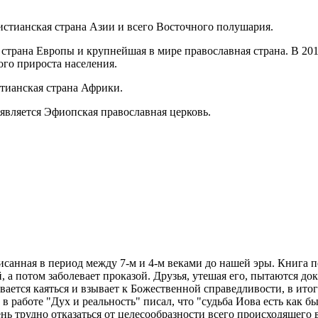
стианская страна Азии и всего Восточного полушария.
 страна Европы и крупнейшая в мире православная страна. В 201
ого прироста населения.
стианская страна Африки.
 является Эфиопская православная церковь.
писанная в период между 7-м и 4-м веками до нашей эры. Книга 
 а потом заболевает проказой. Друзья, утешая его, пытаются до
зывается каяться и взывает к Божественной справедливости, в итог
 работе "Дух и реальность" писал, что "судьба Иова есть как б
нь трудно отказаться от целесообразности всего происходящего в