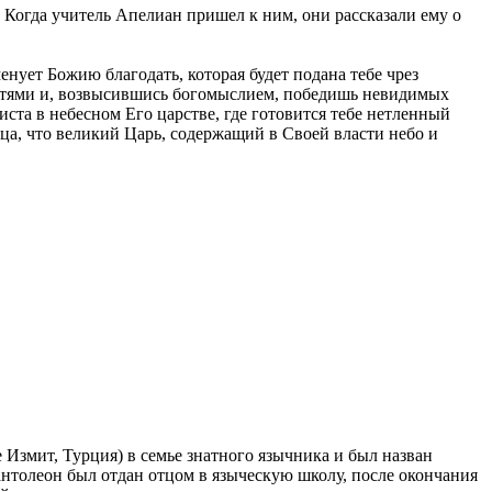
? Когда учитель Апелиан пришел к ним, они рассказали ему о
енует Божию благодать, которая будет подана тебе чрез
растями и, возвысившись богомыслием, победишь невидимых
иста в небесном Его царстве, где готовится тебе нетленный
ица, что великий Царь, содержащий в Своей власти небо и
Измит, Турция) в семье знатного язычника и был назван
антолеон был отдан отцом в языческую школу, после окончания