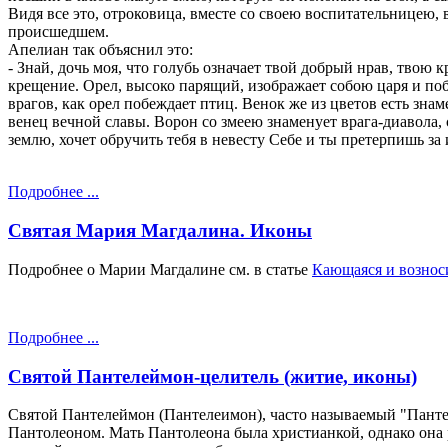
Видя все это, отроковица, вместе со своею воспитательницею, 
происшедшем.
Апелиан так объяснил это:
- Знай, дочь моя, что голубь означает твой добрый нрав, твою 
крещение. Орел, высоко парящий, изображает собою царя и по
врагов, как орел побеждает птиц. Венок же из цветов есть зна
венец вечной славы. Ворон со змеею знаменует врага-диавола, 
землю, хочет обручить тебя в невесту Себе и ты претерпишь за
Подробнее ...
Святая Мария Магдалина. Иконы
Подробнее о Марии Магдалине см. в статье
Кающаяся и вознос
Подробнее ...
Святой Пантелеймон-целитель (житие, иконы)
Святой Пантелеймон (Пантелеимон), часто называемый "Пантеле
Пантолеоном. Мать Пантолеона была христианкой, однако она р