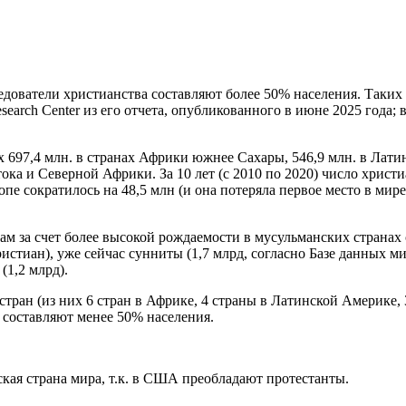
ователи христианства составляют более 50% населения. Таких ст
earch Center из его отчета, опубликованного в июне 2025 года; 
 697,4 млн. в странах Африки южнее Сахары, 546,9 млн. в Латин
ока и Северной Африки. За 10 лет (с 2010 по 2020) число христи
опе сократилось на 48,5 млн (и она потеряла первое место в ми
м за счет более высокой рождаемости в мусульманских странах 
ристиан), уже сейчас сунниты (1,7 млрд, согласно Базе данных 
(1,2 млрд).
ран (из них 6 стран в Африке, 4 страны в Латинской Америке, 
е составляют менее 50% населения.
еская страна мира, т.к. в США преобладают протестанты.