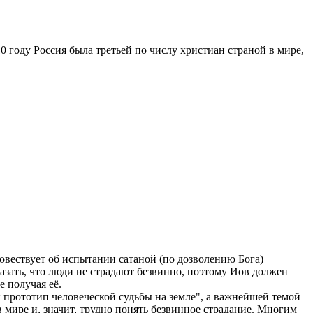
0 году Россия была третьей по числу христиан страной в мире,
повествует об испытании сатаной (по дозволению Бога)
казать, что люди не страдают безвинно, поэтому Иов должен
е получая её.
ы прототип человеческой судьбы на земле", а важнейшей темой
 мире и, значит, трудно понять безвинное страдание. Многим