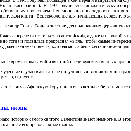
нска. В 1991 году был посвящён в сан иерея и направлен на сл
Ногинского района). В 1997 году перенёс онкологическую опера
с собственным прошением. Пенсионер по инвалидности активно в
 выпуском книги "Воцерковление для начинающих церковную жи
ас ее перевели не только на английский, а даже и на китайский
нно тогда и появилась прекрасная мысль, чтобы самые интерес
художественную повесть, которая могла была быть полезной для 
 наше время стала самой известной среди художественных право
и чудесные случаи вместить не получилось и возникло много раз
ретью, и другие.
щают Святую Афонскую Гору и испытывают на себе, как может из
ины, иконы
однако историю самого святого Валентина знают немногие. В это
в том числе его православные иконы.