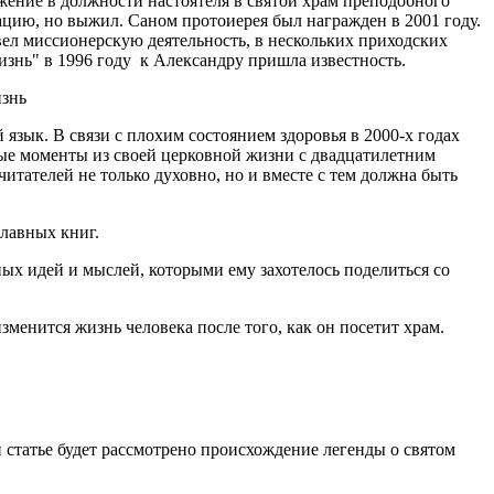
ужение в должности настоятеля в святой храм преподобного
цию, но выжил. Саном протоиерея был награжден в 2001 году.
ел миссионерскую деятельность, в нескольких приходских
знь" в 1996 году к Александру пришла известность.
 язык. В связи с плохим состоянием здоровья в 2000-х годах
ные моменты из своей церковной жизни с двадцатилетним
читателей не только духовно, но и вместе с тем должна быть
славных книг.
ных идей и мыслей, которыми ему захотелось поделиться со
менится жизнь человека после того, как он посетит храм.
й статье будет рассмотрено происхождение легенды о святом