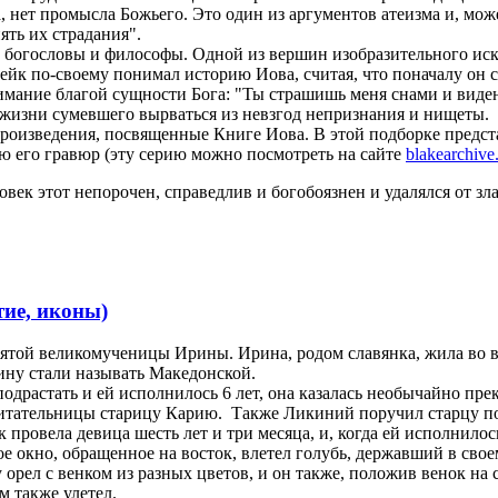
ога, нет промысла Божьего. Это один из аргументов атеизма и, м
ть их страдания".
к богословы и философы. Одной из вершин изобразительного ис
ейк по-своему понимал историю Иова, считая, что поначалу он сл
онимание благой сущности Бога: "Ты страшишь меня снами и вид
 жизни сумевшего вырваться из невзгод непризнания и нищеты.
 произведения, посвященные Книге Иова. В этой подборке предс
ию его гравюр (эту серию можно посмотреть на сайте
blakearchive
овек этот непорочен, справедлив и богобоязнен и удалялся от зл
ие, иконы)
святой великомученицы Ирины. Ирина, родом славянка, жила во 
ину стали называть Македонской.
одрастать и ей исполнилось 6 лет, она казалась необычайно пре
спитательницы старицу Карию. Также Ликиний поручил старцу п
овела девица шесть лет и три месяца, и, когда ей исполнилось 1
ое окно, обращенное на восток, влетел голубь, державший в свое
у орел с венком из разных цветов, и он также, положив венок на 
м также улетел.