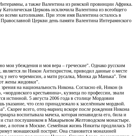
 Интерамны, а также Валентина из римской провинции Африка.
оду Католическая Церковь исключила Валентина из всеобщего
анию всеми католиками. При этом имя Валентина осталось в
ой Православной Церкви день памяти Валентина Интерамнского
 но мои убеждения и моя вера – греческие". Однако русским
, является ли Никон Антихристом, приводил данные о месте
ц у него черемисин, а мати русалка, Минка да Манька". Тем
 от жены жидовки".
а зрения на национальность Никона. Согласно ей, Никон (в
 «мордовского крестьянина», кузнеца по профессии, звали
я истинной. 5 августа 2006 года в столице Мордовии
ь указание, что село принадлежало к заселённым мордвой.
а". Скорее всего, отец-мариец вскоре после рождения Никона
триарха воспитывала мачеха, которая ненавидела его, била и
хи и стал послушником в Макарьевом Желтоводском монастыре.
ове, а потом в Москве. Семейная жизнь Никиты продлилась 10
 примут монашеский постриг. Она становится монахиней