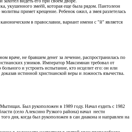
 захотел видеть его при своем дворе.
ка, укушенного змеёй, которая еще была рядом. Пантолеон
 молитвы примет крещение. Ребенок ожил, а змея разлетелась
аноническим в православии, вариант имени с "й" является
ом враче, не бравшем денег за лечение, распространилась по
ристианских узников. Император Максимиан требовал от
больного и устроить испытание, кто исцелит его: он или
 доказав истинной христианской веры и ложность язычества.
Мытищах. Был рукоположен в 1989 году. Начал ездить с 1982
ласти (село Алексино Рузкого района) начал нести
 того дня, когда был рукоположен в сан диакона и направлен на