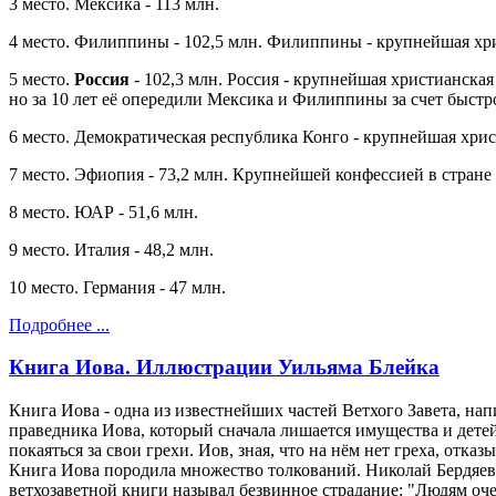
3 место. Мексика - 113 млн.
4 место. Филиппины - 102,5 млн. Филиппины - крупнейшая хри
5 место.
Россия
- 102,3 млн. Россия - крупнейшая христианская
но за 10 лет её опередили Мексика и Филиппины за счет быстр
6 место. Демократическая республика Конго - крупнейшая хри
7 место. Эфиопия - 73,2 млн. Крупнейшей конфессией в стране
8 место. ЮАР - 51,6 млн.
9 место. Италия - 48,2 млн.
10 место. Германия - 47 млн.
Подробнее ...
Книга Иова. Иллюстрации Уильяма Блейка
Книга Иова - одна из известнейших частей Ветхого Завета, на
праведника Иова, который сначала лишается имущества и детей,
покаяться за свои грехи. Иов, зная, что на нём нет греха, отка
Книга Иова породила множество толкований. Николай Бердяев в
ветхозаветной книги называл безвинное страдание: "Людям оче