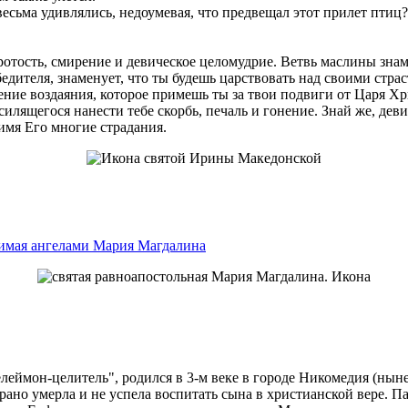
весьма удивлялись, недоумевая, что предвещал этот прилет птиц
кротость, смирение и девическое целомудрие. Ветвь маслины знам
бедителя, знаменует, что ты будешь царствовать над своими ст
мение воздаяния, которое примешь ты за твои подвиги от Царя Хр
силящегося нанести тебе скорбь, печаль и гонение. Знай же, дев
 имя Его многие страдания.
имая ангелами Мария Магдалина
ймон-целитель", родился в 3-м веке в городе Никомедия (ныне 
ано умерла и не успела воспитать сына в христианской вере. П