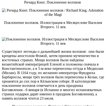
Ричард Кинг. Поклонение волхвов
Поклонение волхвов. Иллюстрация в Месяцеслове Василия
Второго. 11 век
Существуют легенды о дальнейшей жизни волхвов: они были
крещены апостолом Фомой, затем приняли мученичество в
восточных странах. Мощи волхвов были найдены
византийской императрицей Еленой и положены сначала в
Константинополе, а в 5-м веке перенесены оттуда в Медиолан
(Милан). В 1164 году, по желанию императора Фридриха
Барбароссы, мощи трёх волхвов были перенесены в Кельн, где
хрнанятся до сих пор в Кёльнском соборе. В католицизме
поклонение волхвов отмечается в день праздника
Богоявления - 6 января (в Испании и многих испаноязычных
странах подарки дарят именно в праздник Богоявления), а
память волхвов чтится 23 июля.