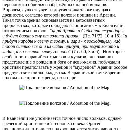
персидского обличья изображённых на ней волхвов.
Впрочем, существувует и другая точка,также идущая с
древности, согласно которой волхвы пришли из Аравии.
Такая точка зрения основывается на ветхозаветных
пророчествах, которые совпадают с описанным в Евангелии
поклонением волхвов: "
цари Аравии и Сабы принесут дары.
и будут давать ему от золота Аравии
" (Пс. 71/72, 10 и 15); "
и
придут народы к свету твоему, и цари - к восходящему над
тобой сиянию все они из Сабы придут, принесут золото и
ладан, и возвестят славу господа
" (Ис. 60, 3 и 6). Некоторые
особенности аравийских мифов и культов, включавших
представление о рождении бога от девы-камня, побуждали
христиан предполагать у жрецов и "мудрецов" Аравии особое
предчувствие тайны рождества. В аравийской точке зрения
волхвы - не просто жрецы, но и цари.
В Евангелии не упоминается точное число волхвов, однако
греческий христианский теолог 3-го века Ориген
предположил, что число волхвов раняется числу даров, т.е.