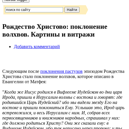
Рождество Христово: поклонение
волхвов. Картины и витражи
Добавить комментарий
Следующим после
поклонения пастухов
эпизодом Рождества
Христова стало поклонение волхвов, которое описано в
Евангелии от Матфея:
"
Когда же Иисус родился в Вифлееме Иудейском во дни царя
Ирода, пришли в Иерусалим волхвы с востока и говорят: где
родившийся Царь Иудейский? ибо мы видели звезду Его на
востоке и пришли поклониться Ему. Услышав это, Ирод царь
встревожился, и весь Иерусалим с ним. И, собрав всех
первосвященников и книжников народных, спрашивал у них:
где должно родиться Христу? Они же сказали ему: в
Вифлееме Иудейском, ибо так написано через пророка: и ты,