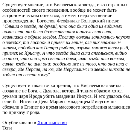
Существует мнение, что Вифлеемская звезда, из-за странных
особенностей своего поведения, вообще не может быть
астрономическим объектом, а имеет сверхъественное
происхождение. Богослов Феофилакт Болгарский писал:
"
Слыша о звезде, не думай, что она была одна из видимых
нами: нет, то была божественная и ангельская сила,
явившаяся в образе звезды. Поелику волхвы занимались наукою
о звездах, то Господь и привел их этим, для них знакомым
знаком, подобно как Петра рыбаря, изумив множеством рыб,
привлек ко Христу. А что звезда была сила ангельская, видно
из того, что она ярко светила днем, шла, когда шли волхвы,
сияла, когда не шли они: особенно же из того, что она шла с
севера, где Персия, на юг, где Иерусалим: но звезды никогда не
ходят от севера к югу
".
Существует и такая точка зрения, что Вифлеемская звезда -
создание не Бога, а Дьявола, который таким образом хотел
руками царя Ирода убить младенца Иисуса. И это удалось бы,
если бы Иосиф и Дева Мария с младенцем Иисусом не
сбежали в Египет во время массового истребления младенцев
по приказу Ирода.
Опубликовано в
Христианство
Теги