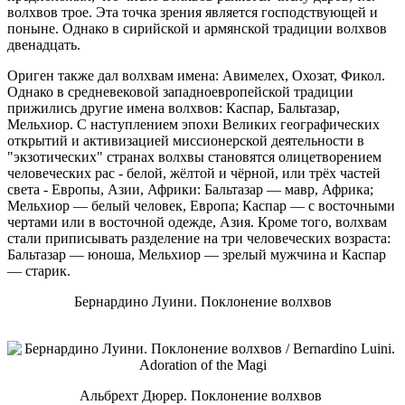
волхвов трое. Эта точка зрения является господствующей и
поныне. Однако в сирийской и армянской традиции волхвов
двенадцать.
Ориген также дал волхвам имена: Авимелех, Охозат, Фикол.
Однако в средневековой западноевропейской традиции
прижились другие имена волхвов: Каспар, Бальтазар,
Мельхиор. С наступлением эпохи Великих географических
открытий и активизацией миссионерской деятельности в
"экзотических" странах волхвы становятся олицетворением
человеческих рас - белой, жёлтой и чёрной, или трёх частей
света - Европы, Азии, Африки: Бальтазар — мавр, Африка;
Мельхиор — белый человек, Европа; Каспар — с восточными
чертами или в восточной одежде, Азия. Кроме того, волхвам
стали приписывать разделение на три человеческих возраста:
Бальтазар — юноша, Мельхиор — зрелый мужчина и Каспар
— старик.
Бернардино Луини. Поклонение волхвов
Альбрехт Дюрер. Поклонение волхвов