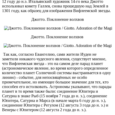
12 году до н.э. Итальянский художник 14-го века Джотто
использовал комету Галлея, снова прошедшую над Землей в
1301 году, как образец для изображения Вифлеемской звезды.
Джотто. Поклонение волхвов
Джотто. Поклонение волхвов
Так как, согласно Евангелию, сами жители Иудеи не
заметили никакого чудесного явления, существует мнение,
что Вифлеемская звезда - это на самом деле парад планет
(астрономическое явление, во время которого определенное
количество планет Солнечной системы выстраивается в одну
линию) - событие, для непосвящённых не особо
примечательное, но имеющее большое значение для тех, кто
способен его истолковать. Астрономы указывают, что парады
планет в то время также были: соединение Юпитера и
Сатурна в знаке Рыб (15 ноября 7 года до н. э.), соединение
Юпитера, Сатурна и Марса (в начале марта 6 году до н. э.),
соединение Юпитера с Регулом (12 августа 3 года до н. э.) и
Венеры с Юпитером (12 августа 2 года до н. э.).