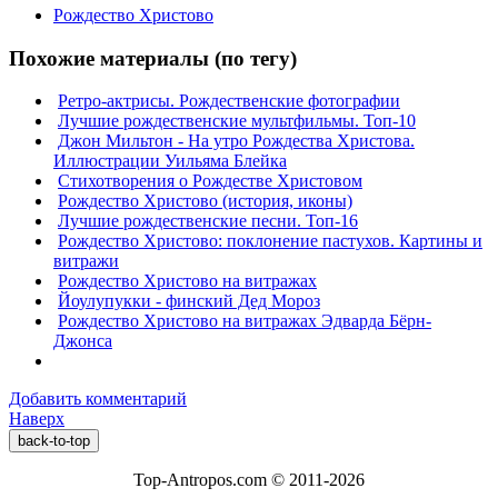
Рождество Христово
Похожие материалы (по тегу)
Ретро-актрисы. Рождественские фотографии
Лучшие рождественские мультфильмы. Топ-10
Джон Мильтон - На утро Рождества Христова.
Иллюстрации Уильяма Блейка
Стихотворения о Рождестве Христовом
Рождество Христово (история, иконы)
Лучшие рождественские песни. Топ-16
Рождество Христово: поклонение пастухов. Картины и
витражи
Рождество Христово на витражах
Йоулупукки - финский Дед Мороз
Рождество Христово на витражах Эдварда Бёрн-
Джонса
Добавить комментарий
Наверх
back-to-top
Top-Antropos.com © 2011-2026