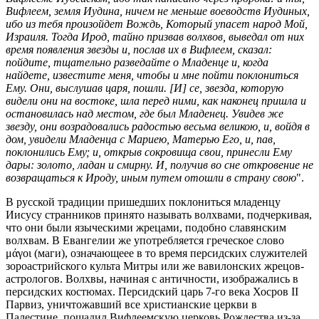
Вифлеем, земля Иудина, ничем не меньше воеводств Иудиных,
ибо из тебя произойдет Вождь, Который упасет народ Мой,
Израиля. Тогда Ирод, тайно призвав волхвов, выведал от них
время появления звезды и, послав их в Вифлеем, сказал:
пойдите, тщательно разведайте о Младенце и, когда
найдете, известите меня, чтобы и мне пойти поклониться
Ему. Они, выслушав царя, пошли. [И] се, звезда, которую
видели они на востоке, шла перед ними, как наконец пришла и
остановилась над местом, где был Младенец. Увидев же
звезду, они возрадовались радостью весьма великою, и, войдя в
дом, увидели Младенца с Мариею, Матерью Его, и, пав,
поклонились Ему; и, открыв сокровища свои, принесли Ему
дары: золото, ладан и смирну. И, получив во сне откровение не
возвращаться к Ироду, иным путем отошли в страну свою
".
В русской традиции пришедших поклониться младенцу
Иисусу странников принято называть волхвами, подчеркивая,
что они были языческими жрецами, подобно славянским
волхвам. В Евангелии же употребляется греческое слово
μάγοι (маги), означающеее в то время персидских служителей
зороастрийского культа Митры или же вавилонских жрецов-
астрологов. Волхвы, начиная с античности, изображались в
персидских костюмах. Персидский царь 7-го века Хосров II
Парвиз, уничтожавший все христианские церкви в
Палестине, пощадил Вифлеемскую церковь Рождества из-за