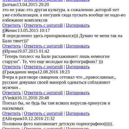
#
алтын
13.04.2015 20:20
это не ужас-это другая культура. к сожалению ,которой нет
уже-глобализация. а ингушек сюда пускать вообще не надо-во
избежание комплексов
Ответить
|
Ответить с цитатой
|
Цитировать
#
Женис
13.05.2015 10:17
Я определенно здесь припарковался))) Думаю че меня так на
Бали тянет))?
Ответить
|
Ответить с цитатой
|
Цитировать
#
Ирэна
19.07.2015 01:42
"Теперь топлесс на Бали расхаживают лишь немногие
старухи". Те, что еще молодые на фотографиях? )))
Ответить
|
Ответить с цитатой
|
Цитировать
#
Гражданин мира
12.08.2016 18:23
Вчера в разговоре священик сетовал что ,,православные,,
русские девушки своей манерой одеваться соблазняют
мужчин .
Ответить
|
Ответить с цитатой
|
Цитировать
#
Vimkit
16.11.2016 20:48
Поехал бы, не будь бы там всяких вирусов-хринусов и
насекомых
Ответить
|
Ответить с цитатой
|
Цитировать
#
Айгерим
10.12.2016 21:32
Половина фото напоминает детскую порнографию((((((.
Ответить
|
Ответить с цитатой
|
Цитировать