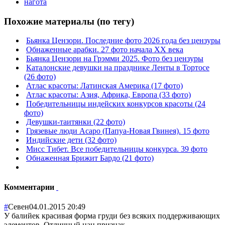
нагота
Похожие материалы (по тегу)
Бьянка Цензори. Последние фото 2026 года без цензуры
Обнаженные арабки. 27 фото начала ХХ века
Бьянка Цензори на Грэмми 2025. Фото без цензуры
Каталонские девушки на празднике Ленты в Тортосе
(26 фото)
Атлас красоты: Латинская Америка (17 фото)
Атлас красоты: Азия, Африка, Европа (33 фото)
Победительницы индейских конкурсов красоты (24
фото)
Девушки-таитянки (22 фото)
Грязевые люди Асаро (Папуа-Новая Гвинея). 15 фото
Индийские дети (32 фото)
Мисс Тибет. Все победительницы конкурса. 39 фото
Обнаженная Брижит Бардо (21 фото)
Комментарии
#
Севен
04.01.2015 20:49
У балийек красивая форма груди без всяких поддерживающих
элементов. Отличный нац.признак.