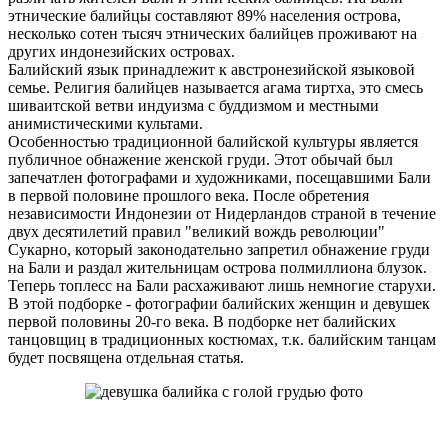
этнические балийцы составляют 89% населения острова,
несколько сотен тысяч этнических балийцев проживают на
других индонезийских островах.
Балийский язык принадлежит к австронезийской языковой
семье. Религия балийцев называется агама тиртха, это смесь
шиваитской ветви индуизма с буддизмом и местными
анимистическими культами.
Особенностью традиционной балийской культуры является
публичное обнажение женской груди. Этот обычай был
запечатлен фотографами и художниками, посещавшими Бали
в первой половине прошлого века. После обретения
независимости Индонезии от Нидерландов страной в течение
двух десятилетий правил "великий вождь революции"
Сукарно, который законодательно запретил обнажение груди
на Бали и раздал жительницам острова полмиллиона блузок.
Теперь топлесс на Бали расхаживают лишь немногие старухи.
В этой подборке - фотографии балийских женщин и девушек
первой половины 20-го века. В подборке нет балийских
танцовщиц в традиционных костюмах, т.к. балийским танцам
будет посвящена отдельная статья.