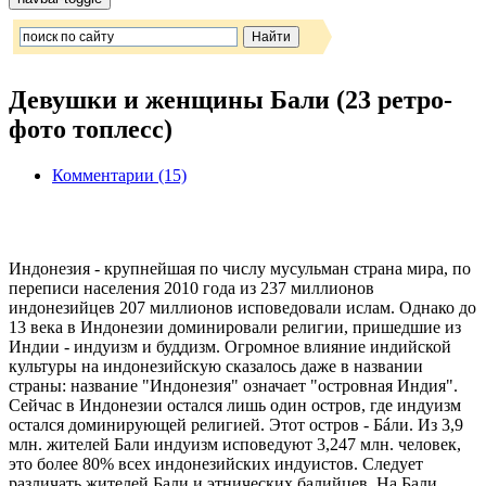
Девушки и женщины Бали (23 ретро-
фото топлесс)
Комментарии (15)
Индонезия - крупнейшая по числу мусульман страна мира, по
переписи населения 2010 года из 237 миллионов
индонезийцев 207 миллионов исповедовали ислам. Однако до
13 века в Индонезии доминировали религии, пришедшие из
Индии - индуизм и буддизм. Огромное влияние индийской
культуры на индонезийскую сказалось даже в названии
страны: название "Индонезия" означает "островная Индия".
Сейчас в Индонезии остался лишь один остров, где индуизм
остался доминирующей религией. Этот остров - Бáли. Из 3,9
млн. жителей Бали индуизм исповедуют 3,247 млн. человек,
это более 80% всех индонезийских индуистов. Следует
различать жителей Бали и этнических балийцев. На Бали