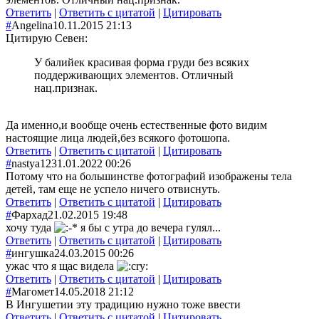
Ответить
|
Ответить с цитатой
|
Цитировать
#
Angelina
10.11.2015 21:13
Цитирую Севен:
У балийек красивая форма груди без всяких
поддерживающих элементов. Отличный
нац.признак.
Да именно,и вообще очень естественные фото видим
настоящие лица людей,без всякого фотошопа.
Ответить
|
Ответить с цитатой
|
Цитировать
#
nastya12
31.01.2022 00:26
Потому что на большинстве фотографий изображены тела
детей, там еще не успело ничего отвиснуть.
Ответить
|
Ответить с цитатой
|
Цитировать
#
Фархад
21.02.2015 19:48
хочу туда
я бы с утра до вечера гулял...
Ответить
|
Ответить с цитатой
|
Цитировать
#
ингушка
24.03.2015 00:26
ужас что я щас видела
Ответить
|
Ответить с цитатой
|
Цитировать
#
Магомет
14.05.2018 21:12
В Ингушетии эту традицию нужно тоже ввести
Ответить
|
Ответить с цитатой
|
Цитировать