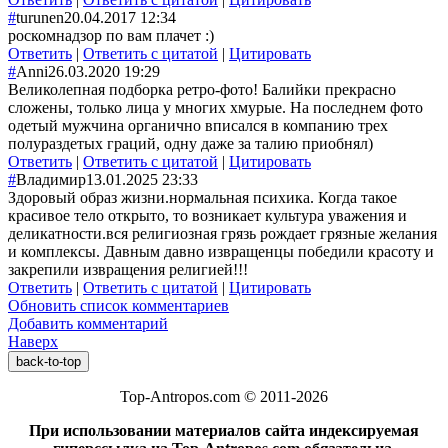
#
turunen
20.04.2017 12:34
роскомнадзор по вам плачет :)
Ответить
|
Ответить с цитатой
|
Цитировать
#
Anni
26.03.2020 19:29
Великолепная подборка ретро-фото! Балийки прекрасно
сложены, только лица у многих хмурые. На последнем фото
одетый мужчина органично вписался в компанию трех
полураздетых граций, одну даже за талию приобнял)
Ответить
|
Ответить с цитатой
|
Цитировать
#
Владимир
13.01.2025 23:33
Здоровый образ жизни.нормальная психика. Когда такое
красивое тело открыто, то возникает культура уважения и
деликатности.вся религиозная грязь рождает грязные желания
и комплексы. Давным давно извращенцы победили красоту и
закрепили извращения религией!!!
Ответить
|
Ответить с цитатой
|
Цитировать
Обновить список комментариев
Добавить комментарий
Наверх
back-to-top
Top-Antropos.com © 2011-2026
При использовании материалов сайта индексируемая