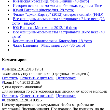
Китайская красавица Фань Бинбин (40 фото)
История освоения космоса в обложках журнала Time
Юрий Гагарин (биография, 28 фото)
Фильм "Джон Картер" (2012) смотреть онлайн (FHD)
Все женщины-космонавты / астронавты 21-го века (23
фото + видео)
Юй Вэнься - Мисс мира 2012. 16 фото
Все женщины-космонавты / астронавты 20-го века (40
фото)
Константин Циолковский. Биография, 18 фото
Чжан Цзылинь - Мисс мира 2007 (36 фото)
Комментарии
#
Тамара
12.01.2013 19:31
захотелось утку по пекински :) девушка - молодец :)
Ответить
|
Ответить с цитатой
|
Цитировать
#
koma
14.04.2013 21:56
:) она просто молочина!
Для китаянки то есть кореянки или японки ну короче молодец
Ответить
|
Ответить с цитатой
|
Цитировать
#
Севен
09.12.2014 03:15
Почему предпочтение замужним? Чтобы от работы не
отвлекала? Дискриминация. Поздравляю Лю конечно, но по