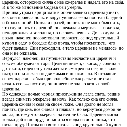
царевне, осторожно сняла с нее ожерелье и надела его на себя.
И в то же мгновение Содева-бай умерла.
Пришла утром царица-мать в опочивальню царевны узнать,
как она провела ночь, и вдруг увидела ее на постели бледной
и бездыханной. Позвали врачей, но никто не мог объяснить,
что случилось с царевной: она лежала и мертвая — и живая,
неподвижная и холодная, но не окоченевшая. Долго думали
врачи, наконец посоветовали положить ее под хрустальный
купол в саду, в беседке близ пруда, чтобы посмотреть, что
будет дальше. Дни проходили, а тело царевны не менялось, но
она и не оживала.
Вернулся, наконец, из путешествия несчастный царевич и
совсем обезумел от горя. Целыми днями, с восхода солнца и
до заката, сидел он у тела жены и смотрел на нее, не сводя
глаз; но она лежала недвижимая и не оживала. В отчаянии
своем царевич забыл про волшебное ожерелье и не стал
искать его, — поэтому он ничего не знал о кознях злой
царевны.
Но однажды ночью черная прислужница легла спать, решив
всегда снимать ожерелье на ночь. Как только она его сняла,
царевна ожила и села на своем ложе. Она долго не могла
понять, где она, все сидела и плакала, но вернуться домой не
могла, потому что ожерелья на ней не было. Царевна могла
только дойти до пруда и напиться воды из источника, что
питал пруд. Потом она возвратилась под хрустальный купол