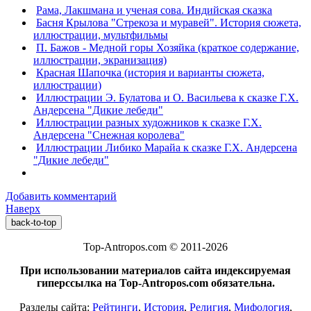
Рама, Лакшмана и ученая сова. Индийская сказка
Басня Крылова "Стрекоза и муравей". История сюжета,
иллюстрации, мультфильмы
П. Бажов - Медной горы Хозяйка (краткое содержание,
иллюстрации, экранизация)
Красная Шапочка (история и варианты сюжета,
иллюстрации)
Иллюстрации Э. Булатова и О. Васильева к сказке Г.Х.
Андерсена "Дикие лебеди"
Иллюстрации разных художников к сказке Г.Х.
Андерсена "Снежная королева"
Иллюстрации Либико Марайа к сказке Г.Х. Андерсена
"Дикие лебеди"
Добавить комментарий
Наверх
back-to-top
Top-Antropos.com © 2011-2026
При использовании материалов сайта индексируемая
гиперссылка на Top-Antropos.com обязательна.
Разделы сайта:
Рейтинги
,
История
,
Религия
,
Мифология
,