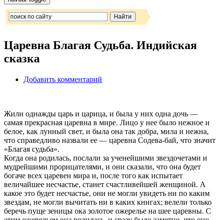
Царевна Благая Судьба. Индийская
сказка
Добавить комментарий
Жили однажды царь и царица, и была у них одна дочь —
самая прекрасная царевна в мире. Лицо у нее было нежное и
белое, как лунный свет, и была она так добра, мила и нежна,
что справедливо назвали ее — царевна Содева-бай, что значит
«Благая судьба».
Когда она родилась, послали за ученейшими звездочетами и
мудрейшими прорицателями, и они сказали, что она будет
богаче всех царевен мира и, после того как испытает
величайшее несчастье, станет счастливейшей женщиной. А
какое это будет несчастье, они не могли увидеть ни по каким
звездам, не могли вычитать ни в каких книгах; велели только
беречь пуще зеницы ока золотое ожерелье на шее царевны. С
этим ожерельем она родилась, и сразу было заметно, что оно