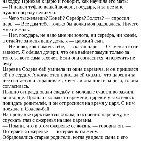
находку. Приехал к царю и говорит, как научила его мать:
— Я нашел туфлю вашей дочери, государь, и за нее мне
нужно награду великую.
— Чего ты желаешь? Коней? Серебра? Золота? — спросил
царь. — Все дам тебе, только бы дочка моя радовалась. Ничего
мне не жаль.
— Нет, государь, не надо мне ни золота, ни серебра, ни коней,
а отдайте за меня вашу дочь, я — царский сын.
— Не знаю, как помочь тебе, — сказал царь. — От меня это не
зависит. Я обещал дочери, что она выйдет замуж только за
того, за кого сама захочет. Если она согласится, я перечить не
буду.
Царевна Содева-бай увидела из окна царевича, и он пришелся
ей по сердцу. А когда отец прислал ей сказать, что царевич за
нее сватается и спрашивает, хочет ли она пойти за него, то она
согласилась.
Пышно отпраздновали свадьбу, и молодые счастливо зажили
во дворце. Прошло сколько-то времени, царевичу захотелось
повидать родителей, и он отпросился на время у царя. С ним
поехала и Содева-бай.
На прощанье царь наказал обоим, а особенно царевичу, не
спускать глаз с ожерелья на шее царевны.
— Помни, что в этом ожерелье ее жизнь, — говорил он. —
Потеряется ожерелье — потеряешь ты жену.
Обрадовались старые родители, когда увидели сына и его