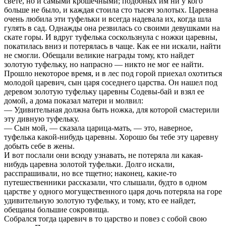
свете, но и самыми крошечными; подобных им ни у кого
больше не было, и каждая стоила сто тысяч золотых. Царевна
очень любила эти туфельки и всегда надевала их, когда шла
гулять в сад. Однажды она резвилась со своими девушками на
скате горы. И вдруг туфелька соскользнула с ножки царевны,
покатилась вниз и потерялась в чаще. Как ее ни искали, найти
не смогли. Обещали великие награды тому, кто найдет
золотую туфельку, но напрасно — никто не мог ее найти.
Прошло некоторое время, и в лес под горой приехал охотиться
молодой царевич, сын царя соседнего царства. Он нашел под
деревом золотую туфельку царевны Содевы-бай и взял ее
домой, а дома показал матери и молвил:
— Удивительная должна быть ножка, для которой смастерили
эту дивную туфельку.
— Сын мой, — сказала царица-мать, — это, наверное,
туфелька какой-нибудь царевны. Хорошо бы тебе эту царевну
добыть себе в жены.
И вот послали они всюду узнавать, не потеряла ли какая-
нибудь царевна золотой туфельки. Долго искали,
расспрашивали, но все тщетно; наконец, какие-то
путешественники рассказали, что слышали, будто в одном
царстве у одного могущественного царя дочь потеряла на горе
удивительную золотую туфельку, и тому, кто ее найдет,
обещаны большие сокровища.
Собрался тогда царевич в то царство и повез с собой свою