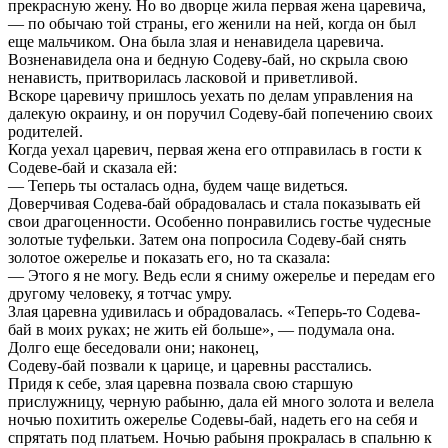
прекрасную жену. Но во дворце жила первая жена царевича,
— по обычаю той страны, его женили на ней, когда он был
еще мальчиком. Она была злая и ненавидела царевича.
Возненавидела она и бедную Содеву-бай, но скрыла свою
ненависть, притворилась ласковой и приветливой.
Вскоре царевичу пришлось уехать по делам управления на
далекую окраину, и он поручил Содеву-бай попечению своих
родителей.
Когда уехал царевич, первая жена его отправилась в гости к
Содеве-бай и сказала ей:
— Теперь ты осталась одна, будем чаще видеться.
Доверчивая Содева-бай обрадовалась и стала показывать ей
свои драгоценности. Особенно понравились гостье чудесные
золотые туфельки. Затем она попросила Содеву-бай снять
золотое ожерелье и показать его, но та сказала:
— Этого я не могу. Ведь если я сниму ожерелье и передам его
другому человеку, я тотчас умру.
Злая царевна удивилась и обрадовалась. «Теперь-то Содева-
бай в моих руках; не жить ей больше», — подумала она.
Долго еще беседовали они; наконец,
Содеву-бай позвали к царице, и царевны расстались.
Придя к себе, злая царевна позвала свою старшую
прислужницу, черную рабыню, дала ей много золота и велела
ночью похитить ожерелье Содевы-бай, надеть его на себя и
спрятать под платьем. Ночью рабыня прокралась в спальню к