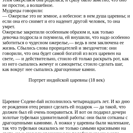
не простое, а волшебное.
Мудрецы говорили:
— Ожерелье это не земное, а небесное: в нем душа царевны; и
если она его снимет и его наденет другой человек, то она
умрет.
Ожерелье закрепили особенным образом и, как только
девочка подросла и поумнела, ей внушили, что надо особенно
заботиться о чудесном ожерелье,— ведь в нем заключена ее
жизнь. Сбылись слова прорицателей и звездочетов: они
говорили, что она будет самой богатой из всех царевен на
свете, — и действительно, стоило ей только раскрыть рот, как
из него сыпались жемчуг и самоцветы; стоило сделать шаг,
как вокруг нее сыпались драгоценные камни.
Портрет индийской царевны (18 век)
Царевне Содеве-бай исполнилось четырнадцать лет. И ко дню
ее рождения отец решил сделать ей подарок — да такой, что
должен был ей очень понравиться. И вот он подарил дочери
золотые туфельки удивительной работы: они были сотканы с
драгоценными камнями. А ножки у царевны были маленькие,
так что туфельки оказались не только самыми красивыми на