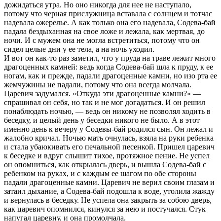
дожидаться утра. Но оно никогда для нее не наступало,
потому что черная прислужница вставала с солнцем и тотчас
надевала ожерелье. А как только она его надевала, Содева-бай
падала бездыханная на свое ложе и лежала, как мертвая, до
ночи. И с мужем она не могла встретиться, потому что он
сидел целые дни у ее тела, а на ночь уходил.
И вот он как-то раз заметил, что у пруда на траве лежит много
драгоценных камней: ведь когда Содева-бай шла к пруду, к ее
ногам, как и прежде, падали драгоценные камни, но изо рта ее
жемчужины не падали, потому что она всегда молчала.
Царевич задумался. «Откуда эти драгоценные камни?» —
спрашивал он себя, но так и не мог догадаться. И он решил
понаблюдать ночью, — ведь он никому не позволял ходить в
беседку, и целый день у беседки никого не было. А в этот
именно день к вечеру у Содевы-бай родился сын. Он лежал и
жалобно кричал. Ночью мать очнулась, взяла на руки ребенка
и стала убаюкивать его печальной песенкой. Пришел царевич
к беседке и вдруг слышит тихое, протяжное пение. Не успел
он опомниться, как открылась дверь, и вышла Содева-бай с
ребенком на руках, и с каждым ее шагом по обе стороны
падали драгоценные камни. Царевич не верил своим глазам и
затаил дыхание, а Содева-бай подошла к воде, утолила жажду
и вернулась в беседку. Не успела она закрыть за собою дверь,
как царевич опомнился, кинулся за нею и постучался. Стук
напугал царевну, и она промолчала.