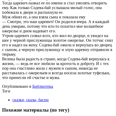
Тогда царевич назвал ее по имени и стал умолять отворить
ему. Как только Содева-бай услышала милый голос, она
побежала к двери и распахнула ее.
Муж обнял ее, а она взяла сына и показала ему
— Смотри, это наш царевич! Он родился вчера. А я каждый
день умираю, потому что кто-то похитил мое волшебное
ожерелье и днем надевает его.
Утром царевич созвал всех, кто жил во дворце, и увидел на
шее у черной прислужницы золотое ожерелье. Он тотчас снял
его и надел на жену. Содева-бай ожила и вернулась во дворец
с сыном, а черную прислужницу и злую царевну отправили в
тюрьму.
Велика была радость в стране, когда Содева-бай вернулась к
жизни, — ведь ее все любили за кротость и доброту. И с тех
пор она счастливо жила с мужем и сыном, никогда не
расставалась с ожерельем и всегда носила золотые туфельки,
что принесли ей счастье и мужа.
Опубликовано в
Библиотека
Теги
сказки, сказы, басни
Похожие материалы (по тегу)