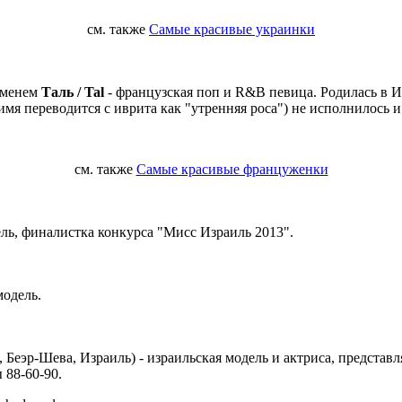
см. также
Самые красивые украинки
 именем
Таль / Tal
- французская поп и R&B певица. Родилась в Из
 имя переводится с иврита как "утренняя роса") не исполнилось 
см. также
Самые красивые француженки
ель, финалистка конкурса "Мисс Израиль 2013".
модель.
, Беэр-Шева, Израиль) - израильская модель и актриса, представл
 88-60-90.