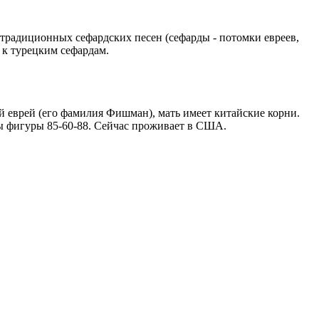
м традиционных сефардских песен (сефарды - потомки евреев,
 к турецким сефардам.
кий еврей (его фамилия Фишман), мать имеет китайские корни.
ры фигуры 85-60-88. Сейчас проживает в США.