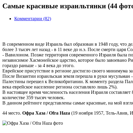
Самые красивые израильтянки (44 фото
Комментарии (82)
В современном виде Израиль был образован в 1948 году, что д
более 3 тысяч лет назад - в 11 веке до н.э. После смерти царя
- Вавилоном. Позже территория современного Израиля была под
независимое Хасмонейское царство, которое было завоевано Ри
гораздо раньше - за 4 века до этого.
Еврейское присутствие в регионе достигло своего минимума за
После Византии израильская земля перешла в руки мусульман -
Палестины перешел к Великобритании. К моменту раздела Палест
века еврейское население региона составляло лишь 2%).
В настоящее время численность населения Израиля составляет 8,
количестве 359 тысяч человек.
В данном рейтинге представлены самые красивые, на мой взгляд,
44 место.
Офра Хаза / Ofra Haza
(19 ноября 1957, Тель-Авив, И