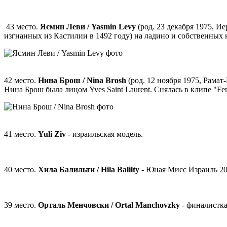
43 место.
Ясмин Леви / Yasmin Levy
(род. 23 декабря 1975, И
изгнанных из Кастилии в 1492 году) на ладино и собственных
42 место.
Нина Брош / Nina Brosh
(род. 12 ноября 1975, Рамат
Нина Брош была лицом Yves Saint Laurent. Снялась в клипе "F
41 место.
Yuli Ziv
- израильская модель.
40 место.
Хила Балильти / Hila Balilty
- Юная Мисс Израиль 20
39 место.
Орталь Менчовски / Ortal Manchovzky
- финалистка