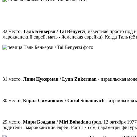
32 место.
Таль Беньерзи / Tal Benyerzi
, известная просто под
марокканский еврей, мать - йеменская еврейка). Когда Таль (её
31 место.
Линн Цукерман / Lynn Zukerman
- израильская мод
30 место.
Корал Симанович / Coral Simanovich
- израильская 
29 место.
Мири Боадана / Miri Bohadana
(род. 12 октября 1977
родители - марокканские евреи. Рост 175 см, параметры фигуры