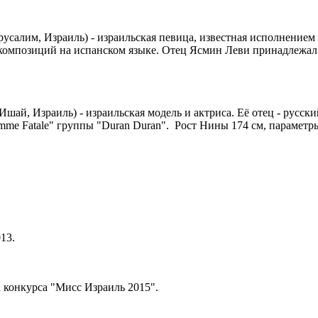
ерусалим, Израиль) - израильская певица, известная исполнение
 композиций на испанском языке. Отец Ясмин Леви принадлежал
-Ишай, Израиль) - израильская модель и актриса. Её отец - русс
emme Fatale" группы "Duran Duran". Рост Нины 174 см, парамет
13.
 конкурса "Мисс Израиль 2015".