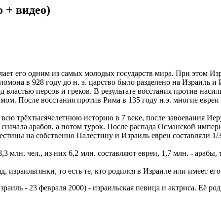
 + видео)
елает его одним из самых молодых государств мира. При этом Из
 Соломона в 928 году до н. э. царство было разделено на Израиль
 властью персов и греков. В результате восстания против насил
мом. После восстания против Рима в 135 году н.э. многие евреи
 всю трёхтысячелетнюю историю в 7 веке, после завоевания Иер
 сначала арабов, а потом турок. После распада Османской импе
ины на собственно Палестину и Израиль евреи составляли 1/3 на
3 млн. чел., из них 6,2 млн. составляют евреи, 1,7 млн. - араб
 израильтянки, то есть те, кто родился в Израиле или имеет его
зраиль - 23 февраля 2000) - израильская певица и актриса. Её р