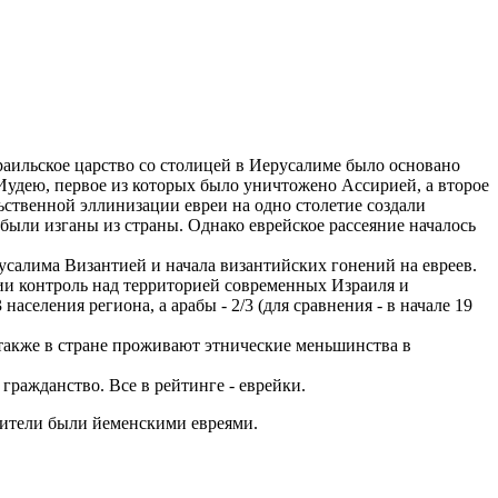
раильское царство со столицей в Иерусалиме было основано
 и Иудею, первое из которых было уничтожено Ассирией, а второе
ьственной эллинизации евреи на одно столетие создали
 были изганы из страны. Однако еврейское рассеяние началось
усалима Византией и начала византийских гонений на евреев.
рии контроль над территорией современных Израиля и
селения региона, а арабы - 2/3 (для сравнения - в начале 19
ы, также в стране проживают этнические меньшинства в
 гражданство. Все в рейтинге - еврейки.
одители были йеменскими евреями.