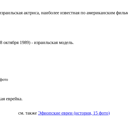
- израильская актриса, наиболее известная по американским фил
8 октября 1989) - израильская модель.
ая еврейка.
см. также
Эфиопские евреи (история, 15 фото)