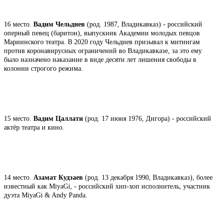
16 место.
Вадим Чельдиев
(род. 1987, Владикавказ) - российский
оперный певец (баритон), выпускник Академии молодых певцов
Мариинского театра. В 2020 году Чельдиев призывал к митингам
против коронавирусных ограничений во Владикавказе, за это ему
было назначено наказание в виде десяти лет лишения свободы в
колонии строгого режима.
15 место.
Вадим Цаллати
(род. 17 июня 1976, Дигора) - российский
актёр театра и кино.
14 место.
Азамат Кудзаев
(род. 13 декабря 1990, Владикавказ), более
известный как MiyaGi, - российский хип-хоп исполнитель, участник
дуэта MiyaGi & Andy Panda.