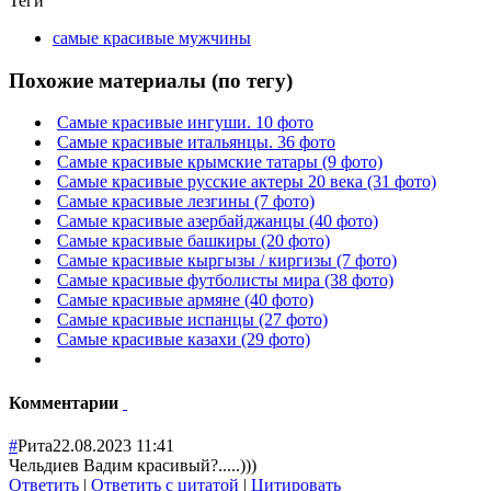
Теги
самые красивые мужчины
Похожие материалы (по тегу)
Самые красивые ингуши. 10 фото
Самые красивые итальянцы. 36 фото
Самые красивые крымские татары (9 фото)
Самые красивые русские актеры 20 века (31 фото)
Самые красивые лезгины (7 фото)
Самые красивые азербайджанцы (40 фото)
Самые красивые башкиры (20 фото)
Самые красивые кыргызы / киргизы (7 фото)
Самые красивые футболисты мира (38 фото)
Самые красивые армяне (40 фото)
Самые красивые испанцы (27 фото)
Самые красивые казахи (29 фото)
Комментарии
#
Рита
22.08.2023 11:41
Чельдиев Вадим красивый?.....)))
Ответить
|
Ответить с цитатой
|
Цитировать