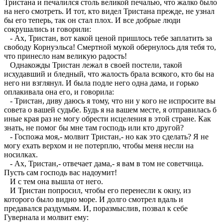
Тристана и печалился столь великой печалью, что жалко было
на него смотреть. И тот, кто видел Тристана прежде, не узнал
бы его теперь, так он стал плох. И все добрые люди
сокрушались и говорили:
- Ах, Тристан, вот какой ценой пришлось тебе заплатить за
свободу Корнуэльса! Смертной мукой обернулось для тебя то,
что принесло нам великую радость!
Однакожды Тристан лежал в своей постели, такой
исхудавший и бледный, что жалость брала всякого, кто бы на
него ни взглянул. И была подле него одна дама, и горько
оплакивала она его, и говорила:
- Тристан, диву даюсь я тому, что ни у кого не испросите вы
совета о вашей судьбе. Будь я на вашем месте, я отправилась б
иные края раз не могу обрести исцеления в этой стране. Как
знать, не помог бы мне там господь или кто другой?
- Госпожа моя,- молвит Тристан,- но как это сделать? Я не
могу ехать верхом и не потерплю, чтобы меня несли на
носилках.
- Ах, Тристан,- отвечает дама,- я вам в том не советчица.
Пусть сам господь вас надоумит!
И с тем она вышла от него.
И Тристан попросил, чтобы его перенесли к окну, из
которого было видно море. И долго смотрел вдаль и
предавался раздумьям. И, поразмыслив, позвал к себе
Гувернала и молвит ему: