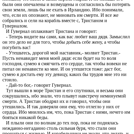
были они опечалены и возмущены и согласились бы потерять
свои земли, лишь бы не ехать в Ирландию. Ибо понимали,
что, если их опознают, не миновать им смерти. И все же
собрались и сели на корабль вместе с, Тристаном и
Гуверналом.
И Гувернал оплакивает Тристана и говорит:
- Теперь видите вы сами, как вас любит ваш дядя. Замыслил
он это дело не для того, чтобы добыть себе жену, а чтобы
погубить вас!
- Утешьтесь, дорогой мой наставник,- молвит Тристан.-
Пусть ненавидит меня моей дядя: если будет на то воля
господня, сумею я смягчить его сердце, так чтобы вовеки не
питал он ненависти ко мне. И он утешится тоже: даст бог,
сумею я достать ему эту девицу, каких бы трудов мне это ни
стоило.
- Дай-то бог,- говорит Гувернал.
Тут вышли в море Тристан и его спутники, и весьма они
сокрушались, ибо знали, что плывут навстречу неминуемой
смерти. А Тристан ободрял их и говорил, чтобы они
утешились. И так доверяли они ему, что отлегло у них от
сердца. Ибо мнилось им, что, пока Тристан с ними, нечего им
бояться никакой беды.
И плыли они по волнам до тех пор, пока не поднялась
нежданно-негаданно столь сильная буря, что стали они
прощаться с жизнью. И корабельщики не знали, что делать, и