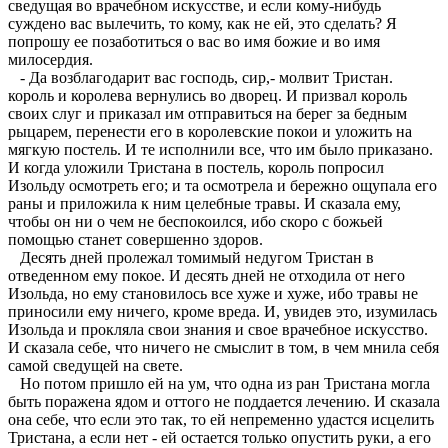
сведущая во врачебном искусстве, и если кому-нибудь
суждено вас вылечить, то кому, как не ей, это сделать? Я
попрошу ее позаботиться о вас во имя божие и во имя
милосердия.
- Да возблагодарит вас господь, сир,- молвит Тристан.
король и королева вернулись во дворец. И призвал король
своих слуг и приказал им отправиться на берег за бедным
рыцарем, перенести его в королевские покои и уложить на
мягкую постель. И те исполнили все, что им было приказано.
И когда уложили Тристана в постель, король попросил
Изольду осмотреть его; и та осмотрела и бережно ощупала его
раны и приложила к ним целебные травы. И сказала ему,
чтобы он ни о чем не беспокоился, ибо скоро с божьей
помощью станет совершенно здоров.
Десять дней пролежал томимый недугом Тристан в
отведенном ему покое. И десять дней не отходила от него
Изольда, но ему становилось все хуже и хуже, ибо травы не
приносили ему ничего, кроме вреда. И, увидев это, изумилась
Изольда и прокляла свои знания и свое врачебное искусство.
И сказала себе, что ничего не смыслит в том, в чем мнила себя
самой сведущей на свете.
Но потом пришло ей на ум, что одна из ран Тристана могла
быть поражена ядом и оттого не поддается лечению. И сказала
она себе, что если это так, то ей непременно удастся исцелить
Тристана, а если нет - ей остается только опустить руки, а его