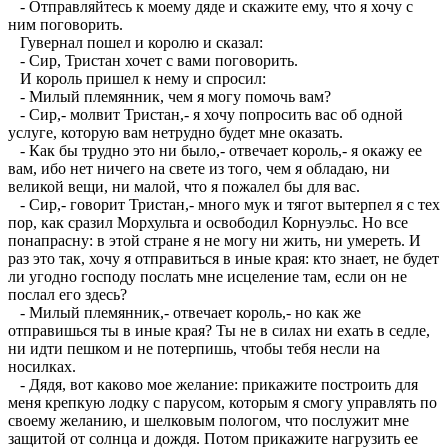
- Отправляйтесь к моему дяде и скажите ему, что я хочу с
ним поговорить.
Гувернал пошел и королю и сказал:
- Сир, Тристан хочет с вами поговорить.
И король пришел к нему и спросил:
- Милый племянник, чем я могу помочь вам?
- Сир,- молвит Тристан,- я хочу попросить вас об одной
услуге, которую вам нетрудно будет мне оказать.
- Как бы трудно это ни было,- отвечает король,- я окажу ее
вам, ибо нет ничего на свете из того, чем я обладаю, ни
великой вещи, ни малой, что я пожалел бы для вас.
- Сир,- говорит Тристан,- много мук и тягот вытерпел я с тех
пор, как сразил Морхульта и освободил Корнуэльс. Но все
понапрасну: в этой стране я не могу ни жить, ни умереть. И
раз это так, хочу я отправиться в иные края: кто знает, не будет
ли угодно господу послать мне исцеление там, если он не
послал его здесь?
- Милый племянник,- отвечает король,- но как же
отправишься ты в иные края? Ты не в силах ни ехать в седле,
ни идти пешком и не потерпишь, чтобы тебя несли на
носилках.
- Дядя, вот каково мое желание: прикажите построить для
меня крепкую лодку с парусом, которым я смогу управлять по
своему желанию, и шелковым пологом, что послужит мне
защитой от солнца и дождя. Потом прикажите нагрузить ее