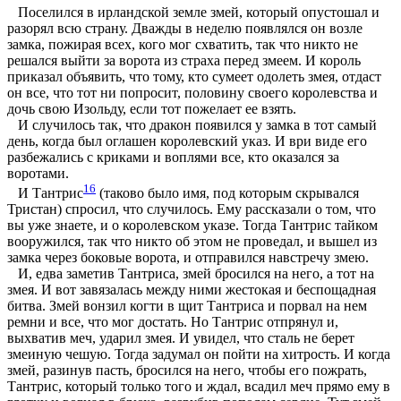
Поселился в ирландской земле змей, который опустошал и
разорял всю страну. Дважды в неделю появлялся он возле
замка, пожирая всех, кого мог схватить, так что никто не
решался выйти за ворота из страха перед змеем. И король
приказал объявить, что тому, кто сумеет одолеть змея, отдаст
он все, что тот ни попросит, половину своего королевства и
дочь свою Изольду, если тот пожелает ее взять.
И случилось так, что дракон появился у замка в тот самый
день, когда был оглашен королевский указ. И ври виде его
разбежались с криками и воплями все, кто оказался за
воротами.
16
И Тантрис
(таково было имя, под которым скрывался
Тристан) спросил, что случилось. Ему рассказали о том, что
вы уже знаете, и о королевском указе. Тогда Тантрис тайком
вооружился, так что никто об этом не проведал, и вышел из
замка через боковые ворота, и отправился навстречу змею.
И, едва заметив Тантриса, змей бросился на него, а тот на
змея. И вот завязалась между ними жестокая и беспощадная
битва. Змей вонзил когти в щит Тантриса и порвал на нем
ремни и все, что мог достать. Но Тантрис отпрянул и,
выхватив меч, ударил змея. И увидел, что сталь не берет
змеиную чешую. Тогда задумал он пойти на хитрость. И когда
змей, разинув пасть, бросился на него, чтобы его пожрать,
Тантрис, который только того и ждал, всадил меч прямо ему в