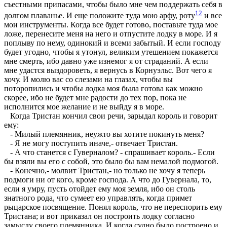
съестными припасами, чтобы было мне чем поддержать себя в
12
долгом плаванье. И еще положите туда мою арфу, роту
и все
мои инструменты. Когда все будет готово, поставьте туда мое
ложе, перенесите меня на него и отпустите лодку в море. И я
поплыву по нему, одинокий и всеми забытый. И если господу
будет угодно, чтобы я утонул, великим утешением покажется
мне смерть, ибо давно уже изнемог я от страданий. А если
мне удастся выздороветь, я вернусь в Корнуэльс. Вот чего я
хочу. И молю вас со слезами на глазах, чтобы вы
поторопились и чтобы лодка моя была готова как можно
скорее, ибо не будет мне радости до тех пор, пока не
исполнится мое желание и не выйду я в море.
Когда Тристан кончил свои речи, зарыдал король и говорит
ему:
- Милый племянник, неужто вы хотите покинуть меня?
- Я не могу поступить иначе,- отвечает Тристан.
- А что станется с Гуверналом? - спрашивает король.- Если
бы взяли вы его с собой, это было бы вам немалой подмогой.
- Конечно,- молвит Тристан,- но только не хочу я теперь
подмоги ни от кого, кроме господа. А что до Гувернала, то,
если я умру, пусть отойдет ему моя земля, ибо он столь
знатного рода, что сумеет ею управлять, когда примет
рыцарское посвящение. Понял король, что не переспорить ему
Тристана; и вот приказал он построить лодку согласно
замыслу своего племянника. И когда судно было построено и