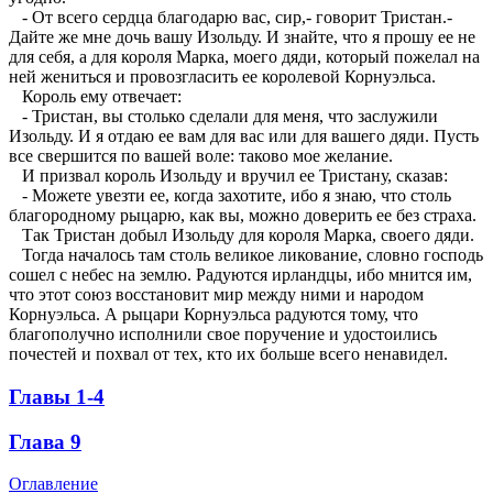
- От всего сердца благодарю вас, сир,- говорит Тристан.-
Дайте же мне дочь вашу Изольду. И знайте, что я прошу ее не
для себя, а для короля Марка, моего дяди, который пожелал на
ней жениться и провозгласить ее королевой Корнуэльса.
Король ему отвечает:
- Тристан, вы столько сделали для меня, что заслужили
Изольду. И я отдаю ее вам для вас или для вашего дяди. Пусть
все свершится по вашей воле: таково мое желание.
И призвал король Изольду и вручил ее Тристану, сказав:
- Можете увезти ее, когда захотите, ибо я знаю, что столь
благородному рыцарю, как вы, можно доверить ее без страха.
Так Тристан добыл Изольду для короля Марка, своего дяди.
Тогда началось там столь великое ликование, словно господь
сошел с небес на землю. Радуются ирландцы, ибо мнится им,
что этот союз восстановит мир между ними и народом
Корнуэльса. А рыцари Корнуэльса радуются тому, что
благополучно исполнили свое поручение и удостоились
почестей и похвал от тех, кто их больше всего ненавидел.
Главы 1-4
Глава 9
Оглавление