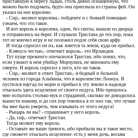
приставшую к берегу ладью, столь дивно оснащенную, что
можно было подумать, будто она приплыла из страны фей. Он
указал на нее королеве.
- Сир,- молвит королева,- пойдемте и с божьей помощью
узнаем, что это такое.
И вот король и королева, одни, без свиты, вышли из дворца
и отправились на берег. И слушали Тристана до тех пор, пока
тот не кончил игру и не положил подле себя свою арфу.
И тогда спросил он их, как зовется та земля, куда он прибыл.
- Клянусь честью,- отвечает король,- это Ирландия.
Тут пуще прежнего опечалился Тристан, ибо понял, что,
если узнают в нем убийцу Морхульта, не миновать ему
смерти. И король спросил у него, кто он таков.
- Сир,- молвит в ответ Тристан,- я бедный и больной
человек из города Альбины, что в королевстве Лоонуа. Я
пустился наугад по морю и прибыл в эту землю в надежде
отыскать здесь исцеление от своего недуга. Ибо пришлось
мне испытать столько мук и страданий, сколько не доводилось
вынести никому, и до сих пор томлюсь я от них так, что лучше
бы мне было умереть, чем изнывать от этого недуга!
- Рыцарь ли вы? - спрашивает у него король.
- Да, сир,- отвечает Тристан.
Тогда молвит ему король:
- Оставьте же ваши тревоги, ибо прибыли вы в такое место,
где сможете отыскать исцеление: есть у меня дочь, весьма