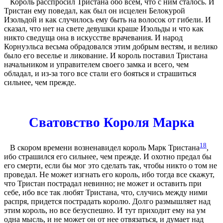
Король расспросил Тристана обо всем, что с ним сталось. И
Тристан ему поведал, как был он исцелен Белокурой
Изольдой и как случилось ему быть на волосок от гибели. И
сказал, что нет на свете девушки краше Изольды и что как
никто сведуща она в искусстве врачевания. И народ
Корнуэльса весьма обрадовался этим добрым вестям, и велико
было его веселье и ликование. И король поставил Тристана
начальником и управителем своего замка и всего, чем
обладал, и из-за того все стали его бояться и страшиться
сильнее, чем прежде.
Сватовство Короля Марка
18
В скором времени возненавидел король Марк Тристана
,
ибо страшился его сильнее, чем прежде. И охотно предал бы
его смерти, если бы мог это сделать так, чтобы никто о том не
проведал. Не может изгнать его король, ибо тогда все скажут,
что Тристан пострадал невинно; не может и оставить при
себе, ибо все так любят Тристана, что, случись между ними
распря, придется пострадать королю. Долго размышляет над
этим король, но все безуспешно. И тут приходит ему на ум
одна мысль, и не может он от нее отвязаться, и думает над