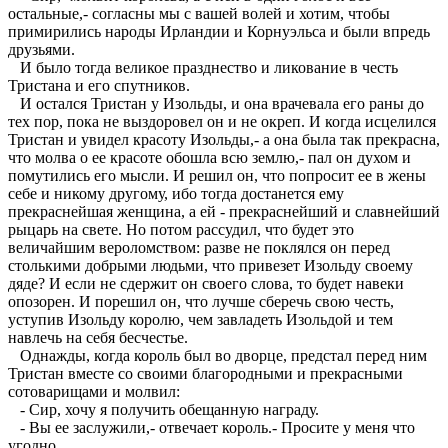
остальные,- согласны мы с вашей волей и хотим, чтобы
примирились народы Ирландии и Корнуэльса и были впредь
друзьями.
И было тогда великое празднество и ликование в честь
Тристана и его спутников.
И остался Тристан у Изольды, и она врачевала его раны до
тех пор, пока не выздоровел он и не окреп. И когда исцелился
Тристан и увидел красоту Изольды,- а она была так прекрасна,
что молва о ее красоте обошла всю землю,- пал он духом и
помутились его мысли. И решил он, что попросит ее в жены
себе и никому другому, ибо тогда достанется ему
прекраснейшая женщина, а ей - прекраснейший и славнейший
рыцарь на свете. Но потом рассудил, что будет это
величайшим вероломством: разве не поклялся он перед
столькими добрыми людьми, что привезет Изольду своему
дяде? И если не сдержит он своего слова, то будет навеки
опозорен. И порешил он, что лучше сберечь свою честь,
уступив Изольду королю, чем завладеть Изольдой и тем
навлечь на себя бесчестье.
Однажды, когда король был во дворце, предстал перед ним
Тристан вместе со своими благородными и прекрасными
сотоварищами и молвил:
- Сир, хочу я получить обещанную награду.
- Вы ее заслужили,- отвечает король.- Просите у меня что
угодно.