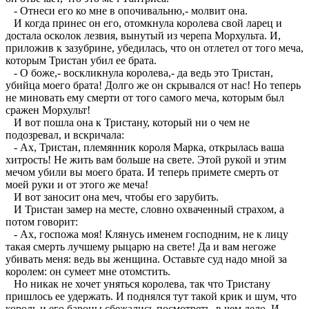
- Отнеси его ко мне в опочивальню,- молвит она.
И когда принес он его, отомкнула королева свой ларец и
достала осколок лезвия, вынутый из черепа Морхульта. И,
приложив к зазубрине, убедилась, что он отлетел от того меча,
которым Тристан убил ее брата.
- О боже,- воскликнула королева,- да ведь это Тристан,
убийца моего брата! Долго же он скрывался от нас! Но теперь
не миновать ему смерти от того самого меча, которым был
сражен Морхульт!
И вот пошла она к Тристану, который ни о чем не
подозревал, и вскричала:
- Ах, Тристан, племянник короля Марка, открылась ваша
хитрость! Не жить вам больше на свете. Этой рукой и этим
мечом убили вы моего брата. И теперь примете смерть от
моей руки и от этого же меча!
И вот заносит она меч, чтобы его зарубить.
И Тристан замер на месте, словно охваченный страхом, а
потом говорит:
- Ах, госпожа моя! Клянусь именем господним, не к лицу
такая смерть лучшему рыцарю на свете! Да и вам негоже
убивать меня: ведь вы женщина. Оставьте суд надо мной за
королем: он сумеет мне отомстить.
Но никак не хочет уняться королева, так что Тристану
пришлось ее удержать. И поднялся тут такой крик и шум, что
король и его бароны сбежались посмотреть, в чем дело. И