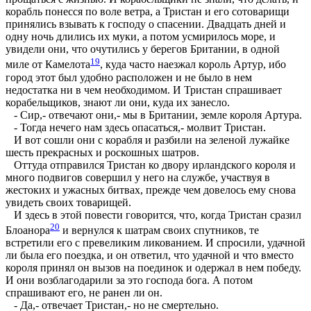
корабль понесся по воле ветра, а Тристан и его сотоварищи
принялись взывать к господу о спасении. Двадцать дней и
одну ночь длились их муки, а потом усмирилось море, и
увидели они, что очутились у берегов Британии, в одной
19
миле от Камелота
, куда часто наезжал король Артур, ибо
город этот был удобно расположен и не было в нем
недостатка ни в чем необходимом. И Тристан спрашивает
корабельщиков, знают ли они, куда их занесло.
- Сир,- отвечают они,- мы в Британии, земле короля Артура.
- Тогда нечего нам здесь опасаться,- молвит Тристан.
И вот сошли они с корабля и разбили на зеленой лужайке
шесть прекрасных и роскошных шатров.
Оттуда отправился Тристан ко двору ирландского короля и
много подвигов совершил у него на службе, участвуя в
жестоких и ужасных битвах, прежде чем довелось ему снова
увидеть своих товарищей.
И здесь в этой повести говорится, что, когда Тристан сразил
20
Блоанора
и вернулся к шатрам своих спутников, те
встретили его с превеликим ликованием. И спросили, удачной
ли была его поездка, и он ответил, что удачной и что вместо
короля принял он вызов на поединок и одержал в нем победу.
И они возблагодарили за это господа бога. А потом
спрашивают его, не ранен ли он.
- Да,- отвечает Тристан,- но не смертельно.