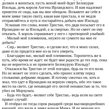
должен я жениться, пусть женой моей будет Белокурая
Изольда, дочь короля Ангена Ирландского. И вам надлежит
привезти ее сюда, как вы мне обещали. Возьмите же себе в
моем замке такую свиту, какая вам пристала, и не медля
отправляйтесь в путь и постарайтесь добыть мне Изольду.
Услышав эти слова, вонял Тристан, что дядя посылает его в
Ирландию не за Изольдой, а за смертью. Но не смеет он ему
отказать. А король спрашивает у него с притворной улыбкой:
- Милый мой племянник, неужто не сумеете вы мне ее
добыть?
- Сир,- молвит Тристан,- я сделаю все, что в моих силах,
даже если придется мне из-за того умереть.
- Благодарю вас, милый мой племянник. Торопитесь же в
путь, ибо время не ждет: не будет мне радости до тех пор, пока
вы не вернетесь и не привезете Белокурую Изольду!
Отказался бы Тристан от этой поездки, будь на то его воля.
Но не может он этого сделать, ибо принес клятву перед
столькими добрыми людьми. И потому смолчал он, хоть и
знал, что едет в Ирландию на верную смерть, ибо это такое
место на свете, где ненавидят его лютой ненавистью за то, что
убил он Морхульта.
- Будь что будет,- молвит себе Тристан,- ведь всем на свете
правит случай!
И отобрал он тогда сорок рыцарей среди высокороднейших
юношей, что жили в замке короля Марка. И не меньше его