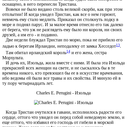
оснащено, в него перенесли Тристана.
Вовеки не было видано столь великой скорби, как при этом
отплытии! И когда увидел Тристан, как все о нем горюют,
невмочь ему стало медлить. Приказал он столкнуть лодку в
море и поднял парус. И за малое время отнесло его так далеко
от берега, что уж не разглядеть ему было ни короля, ни своих
друзей, а им его - и подавно.
Две недели блуждал Тристан по морю, пока не прибило его
13
ладью к берегам Ирландии, неподалеку от замка Хесседот
.
14
Там обитал ирландский король
и его жена, сестра
Морхульта.
И дочь их, Изольда, жила вместе с ними. И была эта Изольда
прекрасней всех женщин на свете, и не сыскалось бы в те
времена никого, кто превзошел бы ее в искусстве врачевания,
ибо ведомы ей были все травы и их свойства. И минуло ей в
ту пору четырнадцать лет.
Charles E. Perugini - Изольда
Когда Тристан очутился в гавани, исполнилось радости его
сердце, оттого что увидел он перед собой неведомую землю, и
еще оттого, что избавил его господь от гибели в морской