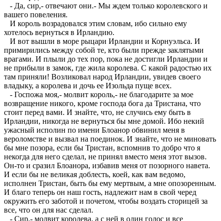
- Да, сир,- отвечают они.- Мы ждем только королевского и
вашего повеления.
И король возрадовался этим словам, ибо сильно ему
хотелось вернуться в Ирландию.
И вот вышли в море рыцари Ирландии и Корнуэльса. И
примирились между собой те, кто были прежде заклятыми
врагами. И плыли до тех пор, пока не достигли Ирландии и
не прибыли в замок, где жила королева. С какой радостью их
там приняли! Возликовал народ Ирландии, увидев своего
владыку, а королева и дочь ее Изольда пуще всех.
- Госпожа моя,- молвит король,- не благодарите за мое
возвращение никого, кроме господа бога да Тристана, что
стоит перед вами. И знайте, что, не случись ему быть в
Ирландии, никогда не вернуться бы мне домой. Ибо некий
ужасный исполин по имени Блоанор обвинил меня в
вероломстве и вызвал на поединок. И знайте, что не миновать
бы мне позора, если бы Тристан, вспомнив то добро что я
некогда для него сделал, не принял вместо меня этот вызов.
Он-то и сразил Блоанора, избавив меня от позорного навета.
И если бы не великая доблесть, коей, как вам ведомо,
исполнен Тристан, быть бы ему мертвым, а мне опозоренным.
И благо теперь он наш гость, надлежит нам в свой черед
окружить его заботой и почетом, чтобы воздать сторицей за
все, что он для нас сделал.
- Сир,- молвит королева, а с ней в один голос и все