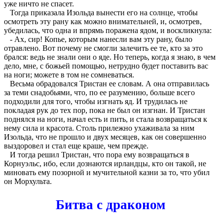
уже ничто не спасет.
Тогда приказала Изольда вынести его на солнце, чтобы
осмотреть эту рану как можно внимательней, и, осмотрев,
убедилась, что одна и впрямь поражена ядом, и воскликнула:
- Ах, сир! Копье, которым нанесли вам эту рану, было
отравлено. Вот почему не смогли залечить ее те, кто за это
брался: ведь не знали они о яде. Но теперь, когда я знаю, в чем
дело, мне, с божьей помощью, нетрудно будет поставить вас
на ноги; можете в том не сомневаться.
Весьма обрадовался Тристан ее словам. А она отправилась
за теми снадобьями, что, по ее разумению, больше всего
подходили для того, чтобы изгнать яд. И трудилась не
покладая рук до тех пор, пока не был он изгнан. И Тристан
поднялся на ноги, начал есть и пить, и стала возвращаться к
нему сила и красота. Столь прилежно ухаживала за ним
Изольда, что не прошло и двух месяцев, как он совершенно
выздоровел и стал еще краше, чем прежде.
И тогда решил Тристан, что пора ему возвращаться в
Корнуэльс, ибо, если дознаются ирландцы, кто он такой, не
миновать ему позорной и мучительной казни за то, что убил
он Морхульта.
Битва с драконом