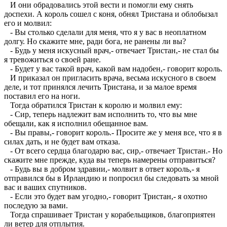
И они обрадовались этой вести и помогли ему снять
доспехи. А король сошел с коня, обнял Тристана и облобызал
его и молвил:
- Вы столько сделали для меня, что я у вас в неоплатном
долгу. Но скажите мне, ради бога, не ранены ли вы?
- Будь у меня искусный врач,- отвечает Тристан,- не стал бы
я тревожиться о своей ране.
- Будет у вас такой врач, какой вам надобен,- говорит король.
И приказал он пригласить врача, весьма искусного в своем
деле, и тот принялся лечить Тристана, и за малое время
поставил его на ноги.
Тогда обратился Тристан к королю и молвил ему:
- Сир, теперь надлежит вам исполнить то, что вы мне
обещали, как я исполнил обещанное вам.
- Вы правы,- говорит король.- Просите же у меня все, что я в
силах дать, и не будет вам отказа.
- От всего сердца благодарю вас, сир,- отвечает Тристан.- Но
скажите мне прежде, куда вы теперь намерены отправиться?
- Будь вы в добром здравии,- молвит в ответ король,- я
отправился бы в Ирландию и попросил бы следовать за мной
вас и ваших спутников.
- Если это будет вам угодно,- говорит Тристан,- я охотно
последую за вами.
Тогда спрашивает Тристан у корабельщиков, благоприятен
ли ветер для отплытия.