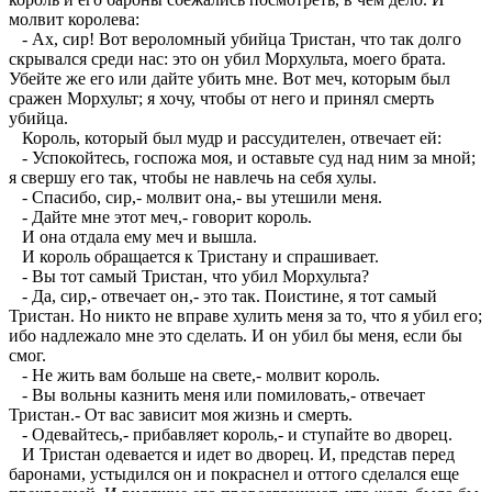
молвит королева:
- Ах, сир! Вот вероломный убийца Тристан, что так долго
скрывался среди нас: это он убил Морхульта, моего брата.
Убейте же его или дайте убить мне. Вот меч, которым был
сражен Морхульт; я хочу, чтобы от него и принял смерть
убийца.
Король, который был мудр и рассудителен, отвечает ей:
- Успокойтесь, госпожа моя, и оставьте суд над ним за мной;
я свершу его так, чтобы не навлечь на себя хулы.
- Спасибо, сир,- молвит она,- вы утешили меня.
- Дайте мне этот меч,- говорит король.
И она отдала ему меч и вышла.
И король обращается к Тристану и спрашивает.
- Вы тот самый Тристан, что убил Морхульта?
- Да, сир,- отвечает он,- это так. Поистине, я тот самый
Тристан. Но никто не вправе хулить меня за то, что я убил его;
ибо надлежало мне это сделать. И он убил бы меня, если бы
смог.
- Не жить вам больше на свете,- молвит король.
- Вы вольны казнить меня или помиловать,- отвечает
Тристан.- От вас зависит моя жизнь и смерть.
- Одевайтесь,- прибавляет король,- и ступайте во дворец.
И Тристан одевается и идет во дворец. И, представ перед
баронами, устыдился он и покраснел и оттого сделался еще