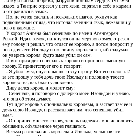
глотку и вогнал в брюхо, разрубив пополам сердце. Тут змей
издох, а Тантрис отрезал у него язык, спрятал к себе в карман
и отправился в замок.
Но, не успев сделать и нескольких шагов, рухнул как
подкошенный от яда, что источал змеиный язык, лежавший у
него в кармане.
У короля Ангена был сенешаль по имени Агенгеррен
Рыжий. Идя в замок, наткнулся он на мертвого змея, отрезал
ему голову и решил, что отдаст ее королю, а потом попросит у
него дочь его Изольду и половину королевства, ибо задумал
он уверить короля, будто змея убил он сам.
И вот приходит сенешаль к королю и приносит змеиную
голову. И приветствует его и говорит:
- Я убил змея, опустошавшего эту страну. Вот его голова. И
за это прошу у тебя дочь твою Изольду и половину твоего
королевства, как было условлено.
Диву дался король и молвит ему:
- Сенешаль, я поговорю с дочерью моей Изольдой и узнаю,
что она об этом думает.
Тут идет король в опочивальню королевы, и застает там ее и
дочь свою Изольду, и рассказывает им, что сенешаль убил
змея.
- Он принес мне его голову, теперь надлежит мне исполнить
обещание, объявленное через глашатых.
Весьма разгневались королева и Изольда, услышав эти