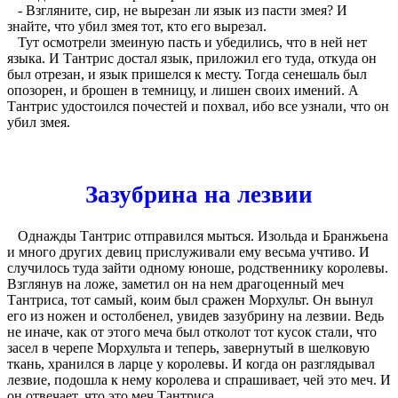
- Взгляните, сир, не вырезан ли язык из пасти змея? И
знайте, что убил змея тот, кто его вырезал.
Тут осмотрели змеиную пасть и убедились, что в ней нет
языка. И Тантрис достал язык, приложил его туда, откуда он
был отрезан, и язык пришелся к месту. Тогда сенешаль был
опозорен, и брошен в темницу, и лишен своих имений. А
Тантрис удостоился почестей и похвал, ибо все узнали, что он
убил змея.
Зазубрина на лезвии
Однажды Тантрис отправился мыться. Изольда и Бранжьена
и много других девиц прислуживали ему весьма учтиво. И
случилось туда зайти одному юноше, родственнику королевы.
Взглянув на ложе, заметил он на нем драгоценный меч
Тантриса, тот самый, коим был сражен Морхульт. Он вынул
его из ножен и остолбенел, увидев зазубрину на лезвии. Ведь
не иначе, как от этого меча был отколот тот кусок стали, что
засел в черепе Морхульта и теперь, завернутый в шелковую
ткань, хранился в ларце у королевы. И когда он разглядывал
лезвие, подошла к нему королева и спрашивает, чей это меч. И
он отвечает, что это меч Тантриса.