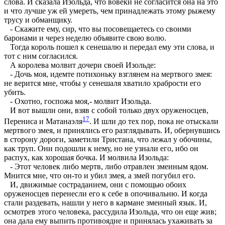
слова. И сказала Изольда, что вовеки не согласится она на это
и что лучше уж ей умереть, чем принадлежать этому рыжему
трусу и обманщику.
- Скажите ему, сир, что вы посовещаетесь со своими
баронами и через неделю объявите свою волю.
Тогда король пошел к сенешалю и передал ему эти слова, и
тот с ним согласился.
А королева молвит дочери своей Изольде:
- Дочь моя, идемте потихоньку взглянем на мертвого змея:
не верится мне, чтобы у сенешаля хватило храбрости его
убить.
- Охотно, госпожа моя,- молвит Изольда.
И вот вышли они, взяв с собой только двух оруженосцев,
17
Перениса и Матанаэля
. И шли до тех пор, пока не отыскали
мертвого змея, и принялись его разглядывать. И, обернувшись
в сторону дороги, заметили Тристана, что лежал у обочины,
как труп. Они подошли к нему, но не узнали его, ибо он
распух, как хорошая бочка. И молвила Изольда:
- Этот человек либо мертв, либо отравлен змеиным ядом.
Мнится мне, что он-то и убил змея, а змей погубил его.
И, движимые состраданием, они с помощью обоих
оруженосцев перенесли его к себе в опочивальню. И когда
стали раздевать, нашли у него в кармане змеиный язык. И,
осмотрев этого человека, рассудила Изольда, что он еще жив;
она дала ему выпить противоядие и принялась ухаживать за