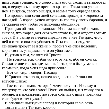
ним столь усердно, что скоро спала его опухоль, и выздоровел
он, и вернулась к нему прежняя красота. Тогда они узнали в
нем Тантриса, своего рыцаря, и весьма тому обрадовались.
По прошествии семи дней сенешаль приходит к королю за
наградой. А король успел испросить совета у своих баронов, и
те сказали ему, чтобы он исполнил обещанное.
Проведав об этом, опечалилась Изольда великой печалью и
сказала, что скорее даст себя четвертовать, чем отдастся этому
трусу. И в разгар ее печали спрашивает у нее Тантрис, что с
ней и отчего она так убивается. И та говорит ему, что
сенешаль требует ее в жены и просит у ее отца половину
королевства, утверждая, что он убил змея.
И, узнав о том, молвит ей Тристан:
- Не тревожьтесь, я избавлю вас от него, ибо он солгал.
Скажите мне только, где змеиный язык, что был у меня в
кармашке, когда меня сюда принесли?
- Вот он, сир,- говорит Изольда.
И Тристан взял язык, пошел во дворец и объявил во
всеуслышанье:
- Где тот сенешаль, который хочет получить Изольду и
утверждает, что убил змея? Пусть он выйдет, и я уличу его в
обмане, и в доказательство готов сойтись с ним в поединке,
если будет в том нужда!
И сенешаль выступил вперед и повторил свою ложь.
Тогда молвит Тантрис королю: