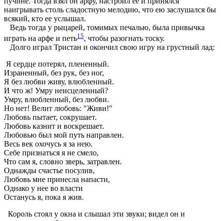
пучине. Тогда взял он арфу, настроил ее и принялся
наигрывать столь сладостную мелодию, что ею заслушался бы
всякий, кто ее услышал.
Ведь тогда у рыцарей, томимых печалью, была привычка
15
играть на арфе и петь
, чтобы разогнать тоску.
Долго играл Тристан и окончил свою игру на грустный лад:
Я сердце потерял, плененный.
Израненный, без рук, без ног,
Я без любви живу, влюбленный.
И что ж! Умру неисцеленный?
Умру, влюбленный, без любви.
Но нет! Велит любовь: "Живи!"
Любовь пытает, сокрушает.
Любовь казнит и воскрешает.
Любовью был мой путь направлен.
Весь век охочусь я за нею.
Себе признаться я не смело,
Что сам я, словно зверь, затравлен.
Однажды счастье посулив,
Любовь мне принесла напасти,
Однако у нее во власти
Останусь я, пока я жив.
Король стоял у окна и слышал эти звуки; видел он и