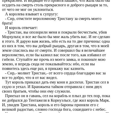
прекрасней. И видящие его провозглашают, что жаль было бы
осудить на смерть столь прекрасного и доброго рыцаря за то,
от чего не мог он уклониться.
А королева взывает к супругу:
- Сир, отмстите вероломному Тристану за смерть моего
брата!
И король отвечает:
- Тристан, вы опозорили меня и покрыли бесчестьем, убив
Морхульта; и все же было бы мне жаль убить вас. И не сделаю
я этого. Я дарую вам жизнь, ибо есть на то две причины: одна
из них в том, что вы добрый рыцарь, другая в том, что в моей
земле спаслись вы от смерти. И совершил бы я величайшее
вероломство, если бы казнил вас после того, как избавил от
гибели. Ступайте же прочь из моего замка, и покиньте мою
землю, и впредь сюда не показывайтесь: ибо, если вы
появитесь здесь еще раз, я прикажу вас казнить.
- Сир,- молвит Тристан,- от всего сердца благодарю вас за
все то добро, что я от вас видел.
Тут король приказал дать ему коня и доспехи. Тристан сел в
седло и уехал. И Бранжьена тайком отправила с ним двух
своих братьев, чтобы они ему служили.
Приехал он в гавань, сел на корабль и плыл до тех пор, пока
не добрался до Тентажеля в Корнуэльсе, где жил король Марк.
И, увидев Тристана, король и его бароны приняли его с
великой радостью, словно господа бога, сошедшего с небес.