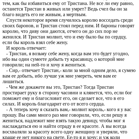
тем, как бы избавиться ему от Тристана. Не все ли ему равно,
останется Тристан в живых или умрет? Ведь счел бы он за
благо видеть его не живым, а мертвым.
Спустя некоторое время случилось королю восседать среди
своих баронов, и Тристан стоял перед ним. И бароны говорят
королю, что диву они даются, отчего он до сих пор не
женился. И Тристан молвит, что и ему было бы по сердцу,
если бы король взял себе жену.
И король отвечает:
- Тристан, я возьму себе жену, когда вам это будет угодно,
ибо вы один сумеете добыть ту красавицу, о которой мне
говорили; на ней-то и хочу я жениться.
- Сир,- отвечает Тристан,- коли за мной одним дело, я сумею
вам ее добыть, ибо лучше уж мне умереть, чем вам ее
лишиться.
- Чем же докажете вы это, Тристан? Тогда Тристан
простирает руку в сторону часовни и клянется, что, если бог
поможет ему и благословит его, он сделает все, что в его
силах. И король благодарит его от всего сердца.
- А теперь хочу я сказать вам,- молвит король,- кого я у вас
прошу. Вы сами много раз мне говорили, что, если решу я
жениться, надлежит мне взять такую девицу, чтобы мог я
наслаждаться ею и найти отраду в ее красоте. А вы всегда
восхваляли за красоту всего одну женщину и уверяли, что
краше ее нет никого на свете. Ее-то я и хочу; и уж коли