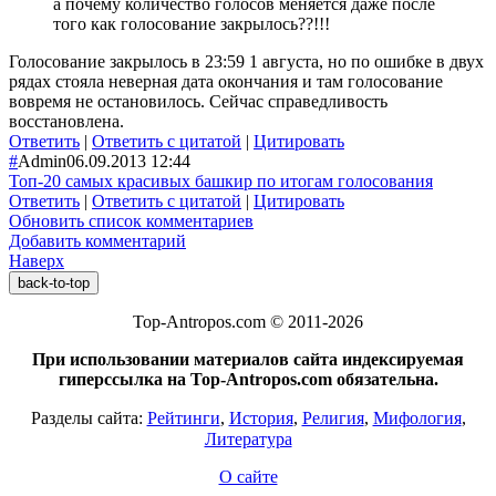
а почему количество голосов меняется даже после
того как голосование закрылось??!!!
Голосование закрылось в 23:59 1 августа, но по ошибке в двух
рядах стояла неверная дата окончания и там голосование
вовремя не остановилось. Сейчас справедливость
восстановлена.
Ответить
|
Ответить с цитатой
|
Цитировать
#
Admin
06.09.2013 12:44
Топ-20 самых красивых башкир по итогам голосования
Ответить
|
Ответить с цитатой
|
Цитировать
Обновить список комментариев
Добавить комментарий
Наверх
back-to-top
Top-Antropos.com © 2011-2026
При использовании материалов сайта индексируемая
гиперссылка на Top-Antropos.com обязательна.
Разделы сайта:
Рейтинги
,
История
,
Религия
,
Мифология
,
Литература
О сайте