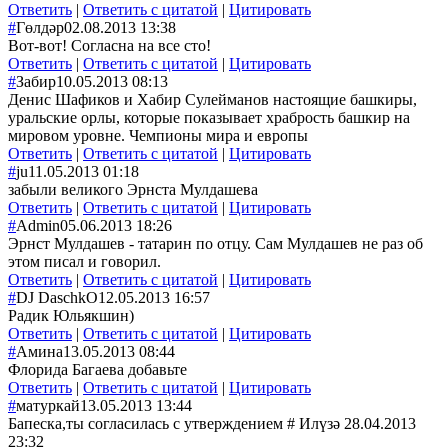
Ответить
|
Ответить с цитатой
|
Цитировать
#
Гөлдәр
02.08.2013 13:38
Вот-вот! Согласна на все сто!
Ответить
|
Ответить с цитатой
|
Цитировать
#
Забир
10.05.2013 08:13
Денис Шафиков и Хабир Сулейманов настоящие башкиры,
уральские орлы, которые показывает храбрость башкир на
мировом уровне. Чемпионы мира и европы
Ответить
|
Ответить с цитатой
|
Цитировать
#
ju
11.05.2013 01:18
забыли великого Эрнста Мулдашева
Ответить
|
Ответить с цитатой
|
Цитировать
#
Admin
05.06.2013 18:26
Эрнст Мулдашев - татарин по отцу. Сам Мулдашев не раз об
этом писал и говорил.
Ответить
|
Ответить с цитатой
|
Цитировать
#
DJ DaschkO
12.05.2013 16:57
Радик Юльякшин)
Ответить
|
Ответить с цитатой
|
Цитировать
#
Амина
13.05.2013 08:44
Флорида Багаева добавьте
Ответить
|
Ответить с цитатой
|
Цитировать
#
матуркай
13.05.2013 13:44
Бапеска,ты согласилась с утверждением # Илүзә 28.04.2013
23:32