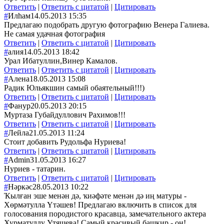
Ответить
|
Ответить с цитатой
|
Цитировать
#
Илһам
14.05.2013 15:35
Предлагаю подобрать другую фотографию Венера Галиева.
Не самая удачная фотография
Ответить
|
Ответить с цитатой
|
Цитировать
#
алия
14.05.2013 18:42
Урал Ибатуллин,Винер Камалов.
Ответить
|
Ответить с цитатой
|
Цитировать
#
Алена
18.05.2013 15:08
Радик Юльякшин самый обаятельный!!!)
Ответить
|
Ответить с цитатой
|
Цитировать
#
Фанур
20.05.2013 20:15
Муртаза Губайдуллович Рахимов!!!
Ответить
|
Ответить с цитатой
|
Цитировать
#
Лейла
21.05.2013 11:24
Стоит добавить Рудольфа Нуриева!
Ответить
|
Ответить с цитатой
|
Цитировать
#
Admin
31.05.2013 16:27
Нуриев - татарин.
Ответить
|
Ответить с цитатой
|
Цитировать
#
Нәркәс
28.05.2013 10:22
Ҡылған эше менән дә, ҡиәфәте менән дә иң матуры -
Хөрмәтулла Үтәшев! Предлагаю включить в список для
голосования породистого красавца, замечательного актера
Хурматуллу Утяшева! Самый красивый башкир - он!