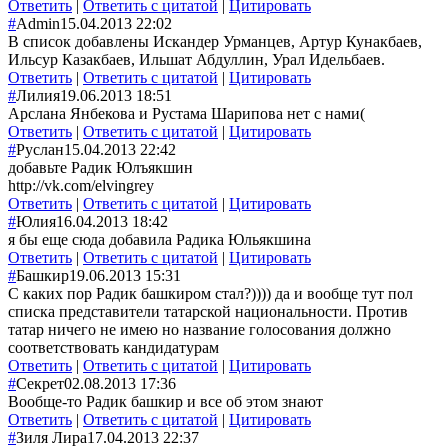
Ответить
|
Ответить с цитатой
|
Цитировать
#
Admin
15.04.2013 22:02
В список добавлены Искандер Урманцев, Артур Кунакбаев,
Ильсур Казакбаев, Ильшат Абдуллин, Урал Идельбаев.
Ответить
|
Ответить с цитатой
|
Цитировать
#
Лилия
19.06.2013 18:51
Арслана Янбекова и Рустама Шарипова нет с нами(
Ответить
|
Ответить с цитатой
|
Цитировать
#
Руслан
15.04.2013 22:42
добавьте Радик Юлъякшин
http://vk.com/elvingrey
Ответить
|
Ответить с цитатой
|
Цитировать
#
Юлия
16.04.2013 18:42
я бы еще сюда добавила Радика Юльякшина
Ответить
|
Ответить с цитатой
|
Цитировать
#
Башкир
19.06.2013 15:31
С каких пор Радик башкиром стал?)))) да и вообще тут пол
списка представители татарской национальности. Против
татар ничего не имею но название голосования должно
соответствовать кандидатурам
Ответить
|
Ответить с цитатой
|
Цитировать
#
Секрет
02.08.2013 17:36
Вообще-то Радик башкир и все об этом знают
Ответить
|
Ответить с цитатой
|
Цитировать
#
Зиля Лира
17.04.2013 22:37