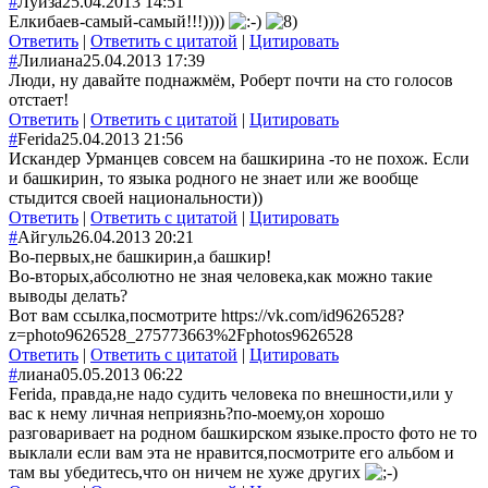
#
Луиза
25.04.2013 14:51
Елкибаев-самый-самый!!!))))
Ответить
|
Ответить с цитатой
|
Цитировать
#
Лилиана
25.04.2013 17:39
Люди, ну давайте поднажмём, Роберт почти на сто голосов
отстает!
Ответить
|
Ответить с цитатой
|
Цитировать
#
Ferida
25.04.2013 21:56
Искандер Урманцев совсем на башкирина -то не похож. Если
и башкирин, то языка родного не знает или же вообще
стыдится своей национальности))
Ответить
|
Ответить с цитатой
|
Цитировать
#
Айгуль
26.04.2013 20:21
Во-первых,не башкирин,а башкир!
Во-вторых,абсолютно не зная человека,как можно такие
выводы делать?
Вот вам ссылка,посмотрите https://vk.com/id9626528?
z=photo9626528_275773663%2Fphotos9626528
Ответить
|
Ответить с цитатой
|
Цитировать
#
лиана
05.05.2013 06:22
Ferida, правда,не надо судить человека по внешности,или у
вас к нему личная неприязнь?по-моему,он хорошо
разговаривает на родном башкирском языке.просто фото не то
выклали если вам эта не нравится,посмотрите его альбом и
там вы убедитесь,что он ничем не хуже других