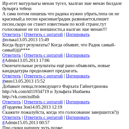
Ир-егет матурлығы менән түгел, ҡылған эше менән билдәле
булырға тейеш
А сама потом пишешь что радика нужно убрать,типа он не
красивый,а песни красивые!радик развивается,пишет
песни,скоро он станет известным по всей стране,тут
голосование не по внешности,а кылган эше менан!!!
Ответить
|
Ответить с цитатой
|
Цитировать
#
юлька
13.05.2013 15:49
Когда будут результаты? Когда объявят, что Радик самый-
самый))))****
Ответить
|
Ответить с цитатой
|
Цитировать
#
Admin
13.05.2013 17:06
Окончательные результаты ещё рано объявлять, новые
кандидатуры продолжают предлагать.
Ответить
|
Ответить с цитатой
|
Цитировать
#
мин
13.05.2013 15:52
Добавьте певца,телеведущего Фархата Гайнетдинова
http://vk.com/id11934719 и Зульфата Ишбаева
http://vk.com/zulfish
Ответить
|
Ответить с цитатой
|
Цитировать
#
Гордеева Зоя
14.05.2013 12:19
Скажите пожалуйста, когда это голосование завершится?))
Ответить
|
Ответить с цитатой
|
Цитировать
#
Admin
15.05.2013 00:57
Про сроки напишу чуть позже.