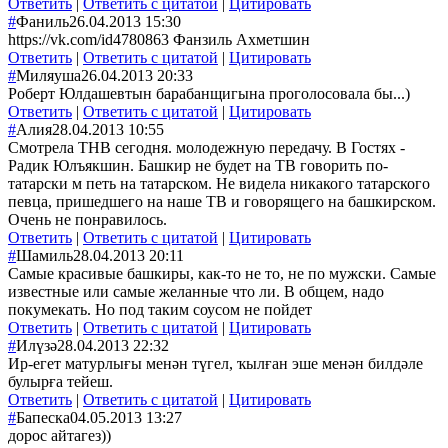
Ответить
|
Ответить с цитатой
|
Цитировать
#
Фаниль
26.04.2013 15:30
https://vk.com/id4780863 Фанзиль Ахметшин
Ответить
|
Ответить с цитатой
|
Цитировать
#
Миляуша
26.04.2013 20:33
Роберт Юлдашевтын барабанщигына проголосовала бы...)
Ответить
|
Ответить с цитатой
|
Цитировать
#
Алия
28.04.2013 10:55
Смотрела ТНВ сегодня. молодежную передачу. В Гостях -
Радик Юлъякшин. Башкир не будет на ТВ говорить по-
татарски м петь на татарском. Не видела никакого татарского
певца, пришедшего на наше ТВ и говорящего на башкирском.
Очень не понравилось.
Ответить
|
Ответить с цитатой
|
Цитировать
#
Шамиль
28.04.2013 20:11
Самые красивые башкиры, как-то не то, не по мужски. Самые
известные или самые желанные что ли. В общем, надо
покумекать. Но под таким соусом не пойдет
Ответить
|
Ответить с цитатой
|
Цитировать
#
Илүзә
28.04.2013 22:32
Ир-егет матурлығы менән түгел, ҡылған эше менән билдәле
булырға тейеш.
Ответить
|
Ответить с цитатой
|
Цитировать
#
Бапеска
04.05.2013 13:27
дорос айтагез))