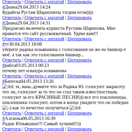
Ответить
|
Ответить с цитатой
|
Цитировать
#
Диана
29.04.2013 14:24
Курайсы Рустам Шариповты тэгдим итэм))))
Ответить
|
Ответить с цитатой
|
Цитировать
#
Диана
29.04.2013 14:31
Предлагаю включить кураиста Рустама Шарипова. Мне
нравится что сайт русскоязычный. Удачи вам!!!
Ответить
|
Ответить с цитатой
|
Цитировать
#
тт
30.04.2013 18:08
уберите радика юльякшина с голосования он же не башкир ё
моё. а так как это голосования башкир...
Ответить
|
Ответить с цитатой
|
Цитировать
#
райса
03.05.2013 00:23
почему нет ильнура юламанова
Ответить
|
Ответить с цитатой
|
Цитировать
#
Бапеска
04.05.2013 13:26
эх, выы..думаете что за Радика Ю. голосуют закрасоту
что ли, голосуют за то что он стал таким известностным,
голосуют за его КРАСИВЫЕ ПЕСНИ))) все его поклонницы,
поклонники голосуют, потом в конце увидите что он победиn
как то нечестно получиться
Ответить
|
Ответить с цитатой
|
Цитировать
#
Алсинка
06.05.2013 16:39
Радик Юльякшин!!! Самый лучший!!))
Ответить
|
Ответить с цитатой
|
Цитировать