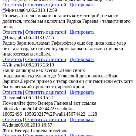
Ответить
|
Ответить с цитатой
|
Цитировать
#
Минзаля
04.06.2013 12:59
Почему-то невозможно оставить комментарий, не могу
добиться, чтобы вы включили Радика Гареева - талантливого
певца.
Ответить
|
Ответить с цитатой
|
Цитировать
#
Ильдар
05.06.2013 07:55
Радиф Зарипов,Азамат Гафарофтар еще бер ниса кеше улар
бит татарзар, хез нисек шуларзы башкорттарзын списокка
индерзегез,анламайым.
Ответить
|
Ответить с цитатой
|
Цитировать
#
Айгуль
14.06.2013 23:19
Наши башкиры как всегда...Надо своих
поддерживать,недавно до Утяшевой докопались,сейчас
Зарипов.Берите пример с татар:своими считают,если есть хотя
бы маленький процент татарской крови
Ответить
|
Ответить с цитатой
|
Цитировать
#
Рамиля
05.06.2013 15:21
Поменяйте фото Венера Галиева! вот ссылка
http://vk.com/id145674422?z=photo-
18052496_195928217%2Fwall145674422_1128
Ответить
|
Ответить с цитатой
|
Цитировать
#
Admin
05.06.2013 16:57
Фото Венера Галиева поменял.
Ответить
|
Ответить с цитатой
|
Цитировать