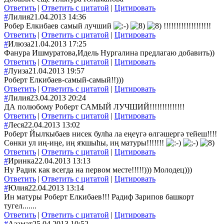
Ответить
|
Ответить с цитатой
|
Цитировать
#
Лилия
21.04.2013 14:36
Робер Елкибаев самый лучший
!!!!!!!!!!!!!!!!!!!
Ответить
|
Ответить с цитатой
|
Цитировать
#
Илюза
21.04.2013 17:25
Фанура Ишмуратова,Идель Нургалина предлагаю добавить))
Ответить
|
Ответить с цитатой
|
Цитировать
#
Луиза
21.04.2013 19:57
Роберт Елкибаев-самый-самый!!)))
Ответить
|
Ответить с цитатой
|
Цитировать
#
Лилия
23.04.2013 20:24
ДА полюбому Роберт САМЫЙ ЛУЧШИЙ!!!!!!!!!!!!!!
Ответить
|
Ответить с цитатой
|
Цитировать
#
Леся
22.04.2013 13:02
Роберт Йылҡыбаев нисек булһа ла еңеүгә өлгәшергә тейеш!!!!
Сөнки ул иң-иңе, иң яҡшыһы, иң матуры!!!!!!!
Ответить
|
Ответить с цитатой
|
Цитировать
#
Иринка
22.04.2013 13:13
Ну Радик как всегда на первом месте!!!!!))) Молодец)))
Ответить
|
Ответить с цитатой
|
Цитировать
#
Юлия
22.04.2013 13:14
Ин матуры Роберт Елкибаев!!! Радиф Зарипов башкорт
тугел.......
Ответить
|
Ответить с цитатой
|
Цитировать
#
Азамат
25.04.2013 10:52