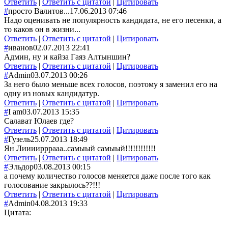
Ответить
|
Ответить с цитатой
|
Цитировать
#
просто Валитов...
17.06.2013 07:46
Надо оценивать не популярность кандидата, не его песенки, а
то каков он в жизни...
Ответить
|
Ответить с цитатой
|
Цитировать
#
иванов
02.07.2013 22:41
Админ, ну и кайза Гаяз Алтыншин?
Ответить
|
Ответить с цитатой
|
Цитировать
#
Admin
03.07.2013 00:26
За него было меньше всех голосов, поэтому я заменил его на
одну из новых кандидатур.
Ответить
|
Ответить с цитатой
|
Цитировать
#
I am
03.07.2013 15:35
Салават Юлаев где?
Ответить
|
Ответить с цитатой
|
Цитировать
#
Гузель
25.07.2013 18:49
Ян Лиииирррааа..самыый самыый!!!!!!!!!!!!
Ответить
|
Ответить с цитатой
|
Цитировать
#
Эльдор
03.08.2013 00:15
а почему количество голосов меняется даже после того как
голосование закрылось??!!!
Ответить
|
Ответить с цитатой
|
Цитировать
#
Admin
04.08.2013 19:33
Цитата: