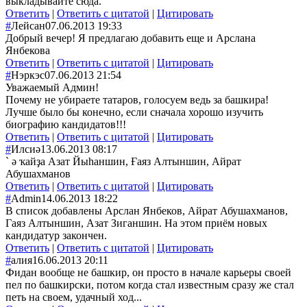
выкладывайте сюда.
Ответить
|
Ответить с цитатой
|
Цитировать
#
Лейсан
07.06.2013 19:33
Добрый вечер! Я предлагаю добавить еще и Арслана
Янбекова
Ответить
|
Ответить с цитатой
|
Цитировать
#
Нэркэс
07.06.2013 21:54
Уважаемый Админ!
Почему не убираете татаров, голосуем ведь за башкира!
Лучше было бы конечно, если сначала хорошо изучить
биографию кандидатов!!!
Ответить
|
Ответить с цитатой
|
Цитировать
#
Илсиә
13.06.2013 08:17
` ә ҡайҙа Азат Йыһаншин, Ғаяз Алтыншин, Айрат
Абушахманов
Ответить
|
Ответить с цитатой
|
Цитировать
#
Admin
14.06.2013 18:22
В список добавлены Арслан Янбеков, Айрат Абушахманов,
Гаяз Алтыншин, Азат Зиганшин. На этом приём новых
кандидатур закончен.
Ответить
|
Ответить с цитатой
|
Цитировать
#
алия
16.06.2013 20:11
Фидан вообще не башкир, он просто в начале карьеры своей
пел по башкирски, потом когда стал известным сразу же стал
петь на своем, удачный ход...