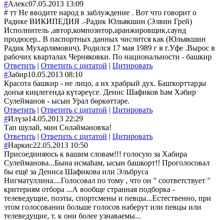
#
Алекс
07.05.2013 13:09
# тт Не вводите народ в заблуждение . Вот что говорит о
Радике ВИКИПЕДИЯ .-Радик Юльякшин (Элвин Грей)
Исполнитель ,автор,композитор,аранжировщик,саунд
продюсер.. В паспортных данных числится как (Юльякшин
Радик Мухарлямович). Родился 17 мая 1989 г в г.Уфе .Вырос в
рабочих кварталах Черняковки. По национальности - башкир
Ответить
|
Ответить с цитатой
|
Цитировать
#
Забир
10.05.2013 08:10
Красота башкир - не лицо, а их храбрый дух. Башҡорттарҙы
донъя киңлегендә күтәреүсе. Денис Шафиков һәм Хәбир
Сулейманов - ысын Урал бөркөттәре.
Ответить
|
Ответить с цитатой
|
Цитировать
#
Илүзә
14.05.2013 22:29
Тап шулай, мин Сөләймәновҡа!
Ответить
|
Ответить с цитатой
|
Цитировать
#
Наркис
22.05.2013 10:50
Присоединяюсь к вашим словам!!! голосую за Хабира
Сулейманова...Бына исмаhам, ысын башкорт!! Проголосовал
бы ещё за Дениса Шафикова или Эльбруса
Нигматуллина....Голосовал по тому , что он " соответствует "
критериям отбора ...А вообще странная подборка -
телеведущие, поэты, спортсмены и певцы...Естественно, при
этом голосовании больше голосов наберут или певцы или
телеведущие, т. к они более узнаваемы...