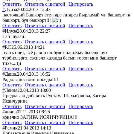
Ответить
|
Ответить с цитатой
|
Цитировать
#
Луиза
20.04.2013 12:43
настоящий Башкорт егеттаре татарса йырламай ул, башкорт тк
башкорт, бул башкорт!!!
Ответить
|
Ответить с цитатой
|
Цитировать
#
Илүзә
28.04.2013 22:27
Тап шулай!
Ответить
|
Ответить с цитатой
|
Цитировать
#
Р.Г.
25.06.2013 14:21
пусть поет, всё равно он будет наш.Ему бы еще рух
тэрбиэлэргэ, сэхнэлэ казанда басып тороп мин башкорт
тихэ....)))
Ответить
|
Ответить с цитатой
|
Цитировать
#
Даша.
20.04.2013 16:52
Радюля достоин победы!!!!
Ответить
|
Ответить с цитатой
|
Цитировать
#
Ляйля
20.04.2013 18:00
Предлагаю добавить Рустама Шахыбалова, Загира
Исянчурина
Ответить
|
Ответить с цитатой
|
Цитировать
#
лиана
07.11.2013 08:25
конечно ЗАГИРА ИСЯНЧУРИНА!!!
Ответить
|
Ответить с цитатой
|
Цитировать
#
Рамик
21.04.2013 14:13
Добавьте еще Ильнура Юламанова