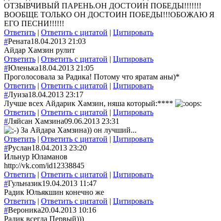
ОТЗЫВЧИВЫЙ ПАРЕНЬ.ОН ДОСТОИН ПОБЕДЫ!!!!!!!
ВООБЩЕ ТОЛЬКО ОН ДОСТОИН ПОБЕДЫ!!!ОБОЖАЮ Я
ЕГО ПЕСНИ!!!!!!
Ответить
|
Ответить с цитатой
|
Цитировать
#
Рената
18.04.2013 21:03
Айдар Хамзин рулит
Ответить
|
Ответить с цитатой
|
Цитировать
#
Юленька
18.04.2013 21:05
Проголосовала за Радика! Потому что яратам аны)*
Ответить
|
Ответить с цитатой
|
Цитировать
#
Луиза
18.04.2013 23:17
Лучше всех Айдарик Хамзин, няша который:****
Ответить
|
Ответить с цитатой
|
Цитировать
#
Ляйсан Хамзина
09.06.2013 23:31
За Айдара Хамзина)) он лучший...
Ответить
|
Ответить с цитатой
|
Цитировать
#
Руслан
18.04.2013 23:20
Ильнур Юламанов
http://vk.com/id12338845
Ответить
|
Ответить с цитатой
|
Цитировать
#
Гульназик
19.04.2013 11:47
Радик Юльякшин конечно же
Ответить
|
Ответить с цитатой
|
Цитировать
#
Вероника
20.04.2013 10:16
Радик всегда Первый)))