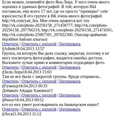
Если можно, поменяйте фото Яна Лира. У него очень много
хороших и удачных фотографий. В той, которую ВЫ
поставили, ему всего 17 лет, где он просто "примерял" себе
взрослость) В его группе в ВК очень много фотографий
http://vk.com/yan_lira. Мне очень нравятся вот эти
http://vk.com/photo-20256158_271458777, http://vk.com/photo-
20256158_297766219, http://vk.com/photo-20256158_271474501,
http://vk.com/photo-25967591_297622360. Ошолар араhынан
берэйhен hайлап алыгыз)
Ответить
|
Ответить с цитатой
|
Цитировать
#
Admin
18.04.2013 12:57
Группа, на которую Вы дали ссылку, закрытая, поэтому я не
могу посмотреть фотографии, выдается ошибка доступа.
Выложите лучше прямо в комментарии подходящее фото.
Ответить
|
Ответить с цитатой
|
Цитировать
#
Зиля Лира
18.04.2013 15:03
Там не все были с закрытой группы. Вроде отправила...
Ответить
|
Ответить с цитатой
|
Цитировать
#
Гульнур
18.04.2013 00:35
Добавьте Айдара Хамзина!!!
Ответить
|
Ответить с цитатой
|
Цитировать
#
Ринат
18.04.2013 09:52
кто из них умеет разговаривать на башкирском языке?
Ответить
|
Ответить с цитатой
|
Цитировать
#
Леся
21.04.2013 11:12