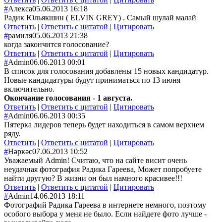
#
Алекса
05.06.2013 16:18
Радик Юльякшин ( ELVIN GREY) . Самый шулай малай
Ответить
|
Ответить с цитатой
|
Цитировать
#
рамиля
05.06.2013 21:38
когда закончится голосование?
Ответить
|
Ответить с цитатой
|
Цитировать
#
Admin
06.06.2013 00:01
В список для голосования добавлены 15 новых кандидатур.
Новые кандидатуры будут приниматься по 13 июня
включительно.
Окончание голосования - 1 августа.
Ответить
|
Ответить с цитатой
|
Цитировать
#
Admin
06.06.2013 00:35
Пятерка лидеров теперь будет находиться в самом верхнем
ряду.
Ответить
|
Ответить с цитатой
|
Цитировать
#
Нәркәс
07.06.2013 10:52
Уважаемый Admin! Считаю, что на сайте висит очень
неудачная фотография Радика Гареева, Может попробуете
найти другую? В жизни он был намного красивее!!!
Ответить
|
Ответить с цитатой
|
Цитировать
#
Admin
14.06.2013 18:11
Фотографий Радика Гареева в интернете немного, поэтому
особого выбора у меня не было. Если найдете фото лучше -