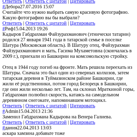
Ответить
|
Ответить с цитатой
|
Цитировать
#
Дебора
27.07.2016 15:07
Считайте что нужно выбрать самую красивую фотографию.
Какую фотографию вы бы выбрали?
Ответить
|
Ответить с цитатой
|
Цитировать
#
Риф
15.04.2013 19:26
Кадыров Габдрахман Файзурахманович (этнически татарин)
родился 27 января 1941 года в татарской семье в поселке
Шатура (Московская область). В Шатуру отец, Файзурахман
Файзурахманович и мать, Гасима Мухаметовна (скончалась в
2009 г.), приехали из Башкирии на комсомольскую стройку.
Отец в 1944 году погиб на фронте. Мать решила переехать из
Шатуры. Сначала это был один из северных колхозов, затем
татарская деревня в Туймазинском районе Башкирии, где
жили её родственники, потом город Белорецк в Башкирии,
где они жили несколько лет. Там, на склонах Мраткиной горы,
Габдрахман полюбил скорость, катаясь на самодельном
деревянном снегокате, напоминавшем мотоцикл.
Ответить
|
Ответить с цитатой
|
Цитировать
#
Admin
15.04.2013 21:36
Заменил Габдрахмана Кадырова на Венера Галиева.
Ответить
|
Ответить с цитатой
|
Цитировать
#
дания
22.04.2013 13:03
аскара хамзина добавьте тоже