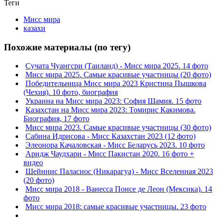
Теги
Мисс мира
казахи
Похожие материалы (по тегу)
Сучата Чуангсри (Таиланд) - Мисс мира 2025. 14 фото
Мисс мира 2025. Самые красивые участницы (20 фото)
Победительница Мисс мира 2023 Кристина Пышкова
(Чехия). 10 фото, биография
Украина на Мисс мира 2023: София Шамия. 15 фото
Казахстан на Мисс мира 2023: Томирис Какимова.
Биография, 17 фото
Мисс мира 2023. Самые красивые участницы (30 фото)
Сабина Идрисова - Мисс Казахстан 2023 (12 фото)
Элеонора Качаловская - Мисс Беларусь 2023. 10 фото
Аридж Чаудхари - Мисс Пакистан 2020. 16 фото +
видео
Шейннис Паласиос (Никарагуа) - Мисс Вселенная 2023
(20 фото)
Мисс мира 2018 - Ванесса Понсе де Леон (Мексика). 14
фото
Мисс мира 2018: самые красивые участницы. 23 фото