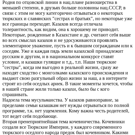
Родня по отцовской линии в нац.плане разношерстна в
меньшей степени, в друзьях больше половины нац.СССР, в
связи с этим не могу категорично отзываться о некоторых
тюркских и славянских "сестрах и братьях", но некоторые уже
все границы переходят. Казахов всегда отличала
толерантность, как видим, она к хорошему не приводит.
Некоторые, рожденные в Казахстане и др. считают себя выше
во всех смыслах казахов и не удосуживаются проявлять
элементарное уважение, пусть и к бывшим согражданам или к
соседям. Уже и каждая пядь земли казахской принадлежит
русским и другим, и в национальном конкурсе ставят
условие, и казашки гулящие и т.д., т.п. Наши тюркские
"сестры", когда им выгодно в реальной жизни, сразу же
находят сходство с монголками казахского происхождения и
выдают свою разгульный образ жизни за наш, а в интернете
строят из себя оседлых ариек. В такие моменты хочется, чтобы
в нашей стране жили только казахи, было бы с кого
спрашивать.
Надоела тема мусульманства. У казахов равноправие, за
пределами семьи казашкам нет нужды отрываться по полной
программе, т.к. нет ущемления. Кому важна честь родителей,
тот ведет себя подобающе.
Вторая пренеприятнейшая тема кочевничества. Кочевники
создали все Тюркские Империи, у каждого современного
тюркского оседлого народа предок был кочевником. Какими