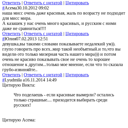
Ответить
|
Ответить с цитатой
|
Цитировать
#
Асема
30.10.2012 09:02
наша мисс очень даже красивая, жаль по возрасту не подходит
для мисс мира.
А казашек у нас очень много красивых, и русским с ними
даже не сравниться!!!!
Ответить
|
Ответить с цитатой
|
Цитировать
#
Юлия
07.02.2013 12:51
девушка,вы такими словами показываете недалекий ум)).
глупо говорить про всех..мир такой необъятный.и то,что вы
видели-это только мизерная часть нашего мира))) и потом
очень не красиво показывать свое не очень то хорошее
отношение к другим...только мое мнение, если что то сказала
грубо-извиняйте..
Ответить
|
Ответить с цитатой
|
Цитировать
#
Lyudmila а
16.11.2014 14:49
Цитирую Викта:
Что поделаешь - если красивые вымерли? остались
только страшные.... приходится выбирать среди
русских!
Цитирую Асема: