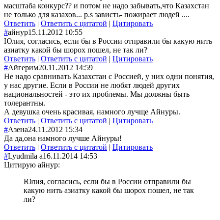
масштаба конкурс?? и потом не надо забывать,что Казахстан
не только для казахов... p.s зависть- пожирает людей ....
Ответить
|
Ответить с цитатой
|
Цитировать
#
айнур
15.11.2012 10:55
Юлия, согласись, если бы в России отправили бы какую нить
азиатку какой бы шорох пошел, не так ли?
Ответить
|
Ответить с цитатой
|
Цитировать
#
Айгерим
20.11.2012 14:59
Не надо сравнивать Казахстан с Россией, у них одни понятия,
у нас другие. Если в России не любят людей других
национальностей - это их проблемы. Мы должны быть
толерантны.
А девушка очень красивая, намного лучще Айнуры.
Ответить
|
Ответить с цитатой
|
Цитировать
#
Азена
24.11.2012 15:34
Да да,она намного лучше Айнуры!
Ответить
|
Ответить с цитатой
|
Цитировать
#
Lyudmila а
16.11.2014 14:53
Цитирую айнур:
Юлия, согласись, если бы в России отправили бы
какую нить азиатку какой бы шорох пошел, не так
ли?