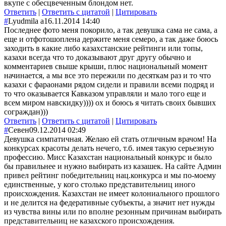
вкупе с обесцвеченным блондом нет.
Ответить
|
Ответить с цитатой
|
Цитировать
#
Lyudmila а
16.11.2014 14:40
Последнее фото меня покорило, а так девушка сама не сама, а
еще и отфотошоплена держите меня семеро, а так даже боюсь
заходить в какие либо казахстанские рейтинги или топы,
казахи всегда что то доказывают друг другу обычно и
комментариев свыше крыши, плюс национальный момент
начинается, а мы все это пережили по десяткам раз и то что
казахи с фараонами рядом сидели и правили всеми подряд и
то что оказывается Кавказом управляли и мало того еще и
всем миром навскидку)))) ох и боюсь я читать своих бывших
сограждан)))
Ответить
|
Ответить с цитатой
|
Цитировать
#
Севен
09.12.2014 02:49
Девушка симпатичная. Желаю ей стать отличным врачом! На
конкурсах красоты делать нечего, т.б. имея такую серьезную
профессию. Мисс Казахстан национальный конкурс и было
бы правильнее и нужно выбирать из казашек. На сайте Админ
привел рейтинг победительниц нац.конкурса и мы по-моему
единственные, у кого столько представительниц иного
происхождения. Казахстан не имеет колониального прошлого
и не делится на федеративные субъекты, а значит нет нужды
из чувства вины или по вполне резонным причинам выбирать
представительниц не казахского происхождения.