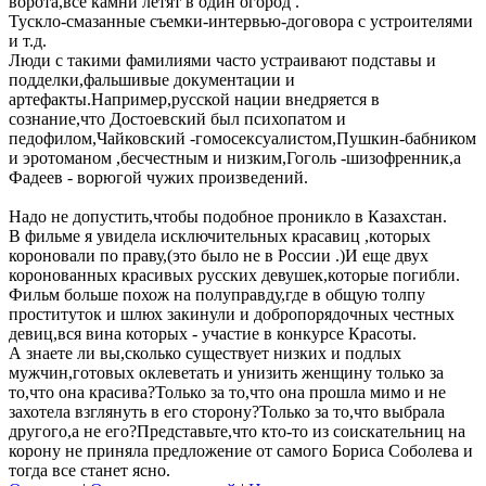
ворота,все камни летят в один огород .
Тускло-смазанные съемки-интервью-договора с устроителями
и т.д.
Люди с такими фамилиями часто устраивают подставы и
подделки,фальшивые документации и
артефакты.Например,русской нации внедряется в
сознание,что Достоевский был психопатом и
педофилом,Чайковский -гомосексуалистом,Пушкин-бабником
и эротоманом ,бесчестным и низким,Гоголь -шизофренник,а
Фадеев - ворюгой чужих произведений.
Надо не допустить,чтобы подобное проникло в Казахстан.
В фильме я увидела исключительных красавиц ,которых
короновали по праву,(это было не в России .)И еще двух
коронованных красивых русских девушек,которые погибли.
Фильм больше похож на полуправду,где в общую толпу
проституток и шлюх закинули и добропорядочных честных
девиц,вся вина которых - участие в конкурсе Красоты.
А знаете ли вы,сколько существует низких и подлых
мужчин,готовых оклеветать и унизить женщину только за
то,что она красива?Только за то,что она прошла мимо и не
захотела взглянуть в его сторону?Только за то,что выбрала
другого,а не его?Представьте,что кто-то из соискательниц на
корону не приняла предложение от самого Бориса Соболева и
тогда все станет ясно.