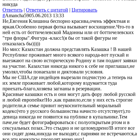
никуда
Ответить
|
Ответить с цитатой
|
Цитировать
#
Amancha59
05.06.2013 13:33
Не,Евгения Клишина беспорно красива,очень эффектная и
яркая.Особенно первая фотка вызывает восхищение.Что-то в
ней есть от боттичелевской Мадонны или от боттичелевских
"три флоры".Фигура -класс!(я бы от такой фигуры не
отказалась бы)))))
Но мисс Казахстан должна представлять Казашка ! В нашей
Республике проживает много всякого народа-вот пускай и
выезжают на свою историческую Родину и там подают заявки
на участие. Казахстан никогда никого к себе не приглашал,не
умолял,чтобы понаехали и диктовали условия.
Мы не США,где индейцев вырезали подчистую ,а теперь на
их земле проживает любой,которому вздумается туда
приехать-благо,хозяева загнаны в резервации.
Красивые казашки есть и они могут дать фору любой русской
и любой европейке!Но ,как правило,если у них есть строгие
родители,в семье привит неукоснительный моральный
кодекс(что у русского большинства начисто отсутствует),то
девица никогда не появится на публике в купальнике.Тем
паче,не будет фотографироваться с полуоткрытым ртом и в
сексуальных позах.Это стыдно и не целомудрено!В итоге все
они сидят дома,никуда не выходят,с парнями не встречаются,а
все эти конкурсы проходят мимо них!