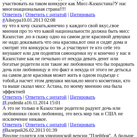
участвовать на таком конкурсе как Мисс-Казахстана?У нас
многонациональная страна!!!!
Ответить
|
Ответить с цитатой
|
Цитировать
#
Айнура
10.01.2013 02:08
ну что я хочу сказать,конечно у каждого свой вкус,свое
мнения про то что какой национальности должна быть мисс
Казахстан ,но я скажу одно на самом деле красивой девушки
не надо доказывать что она красива,вот они и сидят дома и
смотрят эти конкурсы по тв ,а участвуют те кто себе это
внушают или для поднятия самооценки ну и конечно у нас в
Казахстане как не печально от некуда девать денег или
богатые родители или такие же любовники что бы порадовать
дочь или любовницу и это факт и некуда от этого не деться,а
на самом деле красивая может жить в одном подъезде с
тобой,а насчет этом девушки милая,но много косметики, кто
та выше сказал мисс Астана, по моему мнению она была
эффектней
Ответить
|
Ответить с цитатой
|
Цитировать
#
Lyudmila а
16.11.2014 15:01
А это не только в Казахстане родители радуют дочь или
любовники своих любовниц, это весь мир так и США не
исключение никакое.
Ответить
|
Ответить с цитатой
|
Цитировать
#
Валерий
26.02.2013 01:39
Вполне годится для урюпинской версии "Плейбоя". А больше