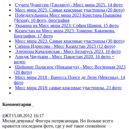
Сучата Чуангсри (Таиланд) - Мисс мира 2025. 14 фото
Мисс мира 2025. Самые красивые участницы (20 фото)
Победительница Мисс мира 2023 Кристина Пышкова
(Чехия). 10 фото, биография
Украина на Мисс мира 2023: София Шамия. 15 фото
Казахстан на Мисс мира 2023: Томирис Какимова.
Биография, 17 фото
Мисс мира 2023. Самые красивые участницы (30 фото)
Сабина Идрисова - Мисс Казахстан 2023 (12 фото)
Элеонора Качаловская - Мисс Беларусь 2023. 10 фото
Аридж Чаудхари - Мисс Пакистан 2020. 16 фото +
видео
Шейннис Паласиос (Никарагуа) - Мисс Вселенная 2023
(20 фото)
Мисс мира 2018 - Ванесса Понсе де Леон (Мексика). 14
фото
Мисс мира 2018: самые красивые участницы. 23 фото
Комментарии
#
ЖТ
15.08.2012 16:17
Милая девушка! Фигура потрясающая. Но больше всего
нравится последнем фото, где у неё такое спокойное