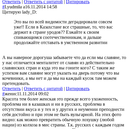
Ответить
|
Ответить с цитатой
|
Цитировать
#
Lyudmila а
16.11.2014 14:58
Цитирую lady_D:
Это вы по всей видимости деградировали совсем
уже!! Если в Казахстане все страшные, то, что вас
держит в стране уродов?? Езжайте к своим
спивающимся соотечественникам, и дальше
продолжайте отставать в умственном развитии
А вы наверное дорогуша забываете что да если мы славяне, то
у нас отличается менталитет от славян из действительно
славянских стран и куда это вы гоните кого? С таким же
успехом вам славяне могут указать на дверь потому что вы
кочевники, а мы нет и да мы на каждый кусок там можем
претендовать.
Ответить
|
Ответить с цитатой
|
Цитировать
#
женис
11.11.2014 09:02
Красота тем более женская это прежде всего ухоженность,
проблема ни в казашках и ни в русских, проблема в
отсутствии вкуса и у тех и у других и неумении преподнести
себя достойно и при этом не быть вульгарной. На этих фото
видно: как можно превратить обычную лохушку (любой
нации) из колхоза в мис страны. Т.к. русских с каждым годом