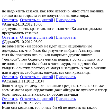
не надо хаить казахов. как тебе известно, мисс стала казашка.
только из за возраста ее не допустили на мисс мира.
Ответить
|
Ответить с цитатой
|
Цитировать
#
Айнур
24.10.2012 15:00
а девушка очень красивая, но считаю что Казахстан должна
представлять казашка.
Ответить
|
Ответить с цитатой
|
Цитировать
#
Дарын
25.10.2012 06:00
не забывайте - ей совсем не идет наши национальные
одежды... так что, было бы разумнее выбрать Азиатку, или
хотя бы похожую что ли, как например другие пишут
"метисок". Тем более она еле как вошла в 30-ку лучших, это
не плохо, но если бы я был в числе жури, то надеялся бы
увидеть Азиатку, поэтому ее могут и засудить. А так в бикини
или в других свободных одеждах все они красавицы.
Ответить
|
Ответить с цитатой
|
Цитировать
#
Асылай
11.11.2012 13:34
блин что другие девушки не нашли среди казахстана есть же
асем мамаева арна абрдахмани даже айнура не пускает и тепер
будет представлять казахстан руссие девушки
Ответить
|
Ответить с цитатой
|
Цитировать
#
Юлия
14.11.2012 15:28
Если она красивая, то почему бы ей не поехать на такого