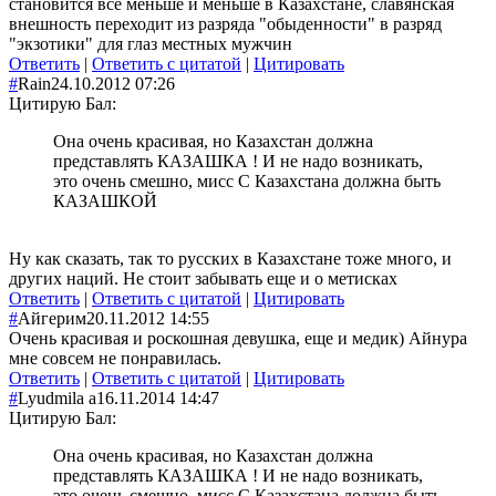
становится все меньше и меньше в Казахстане, славянская
внешность переходит из разряда "обыденности" в разряд
"экзотики" для глаз местных мужчин
Ответить
|
Ответить с цитатой
|
Цитировать
#
Rain
24.10.2012 07:26
Цитирую Бал:
Она очень красивая, но Казахстан должна
представлять КАЗАШКА ! И не надо возникать,
это очень смешно, мисс С Казахстана должна быть
КАЗАШКОЙ
Ну как сказать, так то русских в Казахстане тоже много, и
других наций. Не стоит забывать еще и о метисках
Ответить
|
Ответить с цитатой
|
Цитировать
#
Айгерим
20.11.2012 14:55
Очень красивая и роскошная девушка, еще и медик) Айнура
мне совсем не понравилась.
Ответить
|
Ответить с цитатой
|
Цитировать
#
Lyudmila а
16.11.2014 14:47
Цитирую Бал:
Она очень красивая, но Казахстан должна
представлять КАЗАШКА ! И не надо возникать,
это очень смешно, мисс С Казахстана должна быть