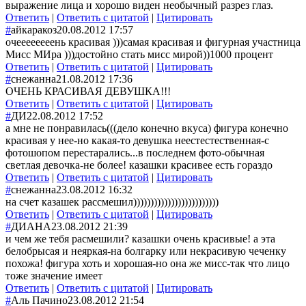
выражение лица и хорошо виден необычный разрез глаз.
Ответить
|
Ответить с цитатой
|
Цитировать
#
айкаракоз
20.08.2012 17:57
очеееееееень красивая )))самая красивая и фигурная участница
Мисс МИра )))достойно стать мисс мирой))1000 процент
Ответить
|
Ответить с цитатой
|
Цитировать
#
снежанна
21.08.2012 17:36
ОЧЕНЬ КРАСИВАЯ ДЕВУШКА!!!
Ответить
|
Ответить с цитатой
|
Цитировать
#
ДИ
22.08.2012 17:52
а мне не понравилась(((дело конечно вкуса) фигура конечно
красивая у нее-но какая-то девушка неестестественная-с
фотошопом перестарались...в последнем фото-обычная
светлая девочка-не более! казашки красивее есть гораздо
Ответить
|
Ответить с цитатой
|
Цитировать
#
снежанна
23.08.2012 16:32
на счет казашек рассмешил)))))))))))))))))))))))))
Ответить
|
Ответить с цитатой
|
Цитировать
#
ДИАНА
23.08.2012 21:39
и чем же тебя расмешили? казашки очень красивые! а эта
белобрысая и неяркая-на болгарку или некрасивую чеченку
похожа! фигура хоть и хорошая-но она же мисс-так что лицо
тоже значение имеет
Ответить
|
Ответить с цитатой
|
Цитировать
#
Аль Пачино
23.08.2012 21:54