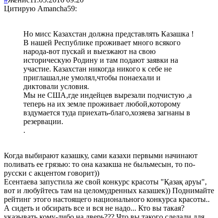
Цитирую Amancha59:
Но мисс Казахстан должна представлять Казашка !
В нашей Республике проживает много всякого
народа-вот пускай и выезжают на свою
историческую Родину и там подают заявки на
участие. Казахстан никогда никого к себе не
приглашал,не умолял,чтобы понаехали и
диктовали условия.
Мы не США,где индейцев вырезали подчистую ,а
теперь на их земле проживает любой,которому
вздумается туда приехать-благо,хозяева загнаны в
резервации.
.
Когда выбирают казашку, сами казахи первыми начинают
поливать ее грязью: то она казакша не быльмесын, то по-
русски с акцентом говорит))
Есентаева запустила же свой конкурс красоты "Қазақ аруы",
вот и любуйтесь там на целомудренных казашек)) Поднимайте
рейтинг этого настоящего национального конкурса красоты..
А сидеть и обсирать все и вся не надо... Кто вы такая?
указывать кому-либо на дверь??? Что вы такого сделали для