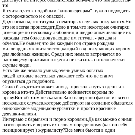
то!
Я считаю,что к подобным "киношедеврам" нужно подходить
с осторожностью и с опаской .
Да,я согласна,что титулы в некоторых случаях покупаются.Но
это не всегда происходит.Дело в том,что некоторые олигархи
,имеющие по нескольку любовниц и щедро оплачивающие их
расходы ,тем более,покупающие им титулы, - раз два и
обчелся.Не бывает,что бы каждый год страна рождала
миллиардных капиталистов,каждый год покупающих корону
для любимых женщин. Среди них немало встречается по
настоящему прижимистые,если не сказать - патологически
скупые люди.
Есть так же немало умных,очень умных богатых
людей,которые настолько уважают себя,что не станут
опускаться до подобного.
Стало быть,кто-то может иногда проскользнуть за деньги к
короне,а кто-то Действительно добивается короны по
праву.Вот об этом не сказано.Зато надергано фактов из всего
нескольких случаев,которые действуют на сознание обывателя
однобоко:все модели,конкурсантки и просто красивые
девушки-шлюхи.
Интервью с барыгами и порно-королями.Да как можно с ними
разговаривать и верить их словам порядочному (как он себя
позиционирует ) журналисту?Все мячи бъются в одни