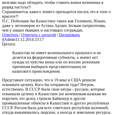
мозгами надо обладать, чтобы ставить воина кочевника в
разряд пастуха?!
Спрашивается, какого лешего приходится писать это в топе о
красоте?!
П.С. Побольше бы Казахстану таких как Головкин, Ильин,
даже у легионеров из Астана Арланс больше патриотизма,
чем у наших бывших и настоящих сограждан.
Ответить
|
Ответить с цитатой
|
Цитировать
#
Admin
11.12.2014 23:17
Цитата:
Казахстан не имеет колониального прошлого и не
делится на федеративные субъекты, а значит нет
нужды из чувства вины или по вполне резонным
причинам выбирать представительниц не
казахского происхождения.
Представьте ситуацию, что в 19 веке в США решили
осваивать целину. Кого бы отправили туда? Негров,
естественно. В СССР были свои негры - русские, которые
осваивали целину в Казахстане (не кочевникам-казахам же
поручать это дело), строили Байконур и другие
промышленные объекты в Казахстане и других республиках
СССР. Россия была для всех советских республик колонией,
откуда выкачивались людские, а иногда и земельные ресурсы.