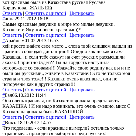
вот красивая была из Казахстана русская Руслана
Коршунова...ЖАЛЬ ЕЕ(
Ответить
|
Ответить с цитатой
|
Цитировать
#
анна
29.11.2012 16:18
Самые красивые девушки в мире это милые девушки.
Казашки и Якутки ооень красивые))*
Ответить
|
Ответить с цитатой
|
Цитировать
#
Арайлым
01.02.2013 16:53
хей просто знайте свое место,,, слова твой слишком вышли из
границы соблюдай дистанцию!! Обидно как не как я сама
Казашка,,, и если тебе скажут на счет русских рассмешили
ахахах!! приятно будет?? Ты на гордость наступила
осторожнее со словами!!! Уважайте свою родину как вы и не
были бы русскими,, живете в Казахстане!! Это не только моя
страна и твоя тоже!!! Казашки очень красивые,, они не
испорчены как в других странах!!!
Ответить
|
Ответить с цитатой
|
Цитировать
#
Бал
06.10.2012 11:44
Она очень красивая, но Казахстан должна представлять
КАЗАШКА ! И не надо возникать, это очень смешно, мисс С
Казахстана должна быть КАЗАШКОЙ
Ответить
|
Ответить с цитатой
|
Цитировать
#
Викта
18.10.2012 14:57
Что поделаешь - если красивые вымерли? остались только
страшные.... приходится выбирать среди русских!