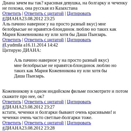
Диана зачем вы так? красивая девушка, на болгарку и чеченку
не похожа, она русская из Казахстана
Ответить
|
Ответить с цитатой
|
Цитировать
#
ДИАНА
23.08.2012 23:25
Аль пачино наверное у на просто разный вкус) мне
белобрысые не нравятся-блондинок люблю но таких как
Мария Кожевникова ну или хотя бы Даша Пынзарь.
Ответить
|
Ответить с цитатой
|
Цитировать
#
Lyudmila а
16.11.2014 14:42
Цитирую ДИАНА:
Аль пачино наверное у на просто разный вкус)
мне белобрысые не нравятся-блондинок люблю но
таких как Мария Кожевникова ну или хотя бы
Даша Пынзарь.
Кожевникову в одном индийском фильме посмотрите и потом
скажите про нее, ок?
Ответить
|
Ответить с цитатой
|
Цитировать
#
ДИАНА
23.08.2012 23:27
кстати, чеченки и болгарки бывают очень красивыми! и
чеченки очень часто светлые-болгарки тоже.
Ответить
|
Ответить с цитатой
|
Цитировать
#
ДИАНА
23.08.2012 23:28