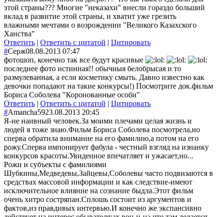
этой страны??? Многие "неказахи" внесли гораздо больший
вклад в развитие этой страны, и хватит уже грезить
влажными мечтами о возрождении "Великого Казахского
Ханства"
Ответить
|
Ответить с цитатой
|
Цитировать
#
Серж
08.08.2013 07:47
фотошоп, конечно так все будут красивые
последнее фото истинная!! обычныя белобрысая и то
размулеванная, а если косметику смыть. Давно известно как
девочки попадают на такие конкурсы!) Посмотрите док.фильм
Бориса Соболева "Коронованные особи"
Ответить
|
Ответить с цитатой
|
Цитировать
#
Amancha59
23.08.2013 20:45
Я-не наивный человек.За моими плечами целая жизнь и
людей я тоже знаю.Фильм Бориса Соболева посмотрела,но
сперва обратила внимание на его фамилию,а потом на его
рожу.Сперва импонирует фабула - честный взгляд на изнанку
конкурсов красоты.Увиденное впечатляет и ужасает,но...
Рожи и субъекты с фамилиями
Шубкины,Медведевы,Зайцевы,Соболевы часто подвизаются в
средствах массовой информации и как следствие-имеют
исключительное влияние на сознание быдла.Этот фильм
очень хитро состряпан.Сплошь состоит из аргументов и
фактов,из правдивых интервью.И конечно же экспансивно
действует на интерес обывателя:ах вон-н-на что там делается-