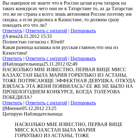
Вы наверное не знаете что в России целая куча татарок на
таких конкурсах чего они не в Татарстане то, ах да Татарстан
это же не страна а всего лишь автономия России поэтому им
скидка, а если родились в Казахстане, то должны сразу
покидать его что ли?
Ответить
|
Ответить с цитатой
|
Цитировать
#
Азена
24.11.2012 15:33
Полностью согласна с Юлей!
Какая разница казашка или русская главное,что она из
Казахстана!
Ответить
|
Ответить с цитатой
|
Цитировать
#
Наблюдательница
25.11.2012 02:49
НАСКОЛЬКО МНЕ ИЗВЕСТНО, ПЕРВАЯ ВИЦЕ МИСС
КАЗАХСТАН БЫЛА МАРИЯ ГОРБУЛЬКО ИЗ АСТАНЫ,
ТОЖЕ ПОТРЯСАЮЩЕ ЭФФЕКТНАЯ ДЕВУШКА. ОТКУДА
ВЗЯЛАСЬ ЭТА ЖЕНЯ ПОЯВИЛАСЬ? ЕЕ ЖЕ НЕ БЫЛО НА
ПРОШЛОГОДНЕМ КОНКУРСЕ, КОГДА ТОЛЕУОВА
ПОБЕДИЛА?
Ответить
|
Ответить с цитатой
|
Цитировать
#
Мнение
05.12.2012 23:25
Цитирую Наблюдательница:
НАСКОЛЬКО МНЕ ИЗВЕСТНО, ПЕРВАЯ ВИЦЕ
МИСС КАЗАХСТАН БЫЛА МАРИЯ
ГОРБУЛЬКО ИЗ АСТАНЫ, ТОЖЕ