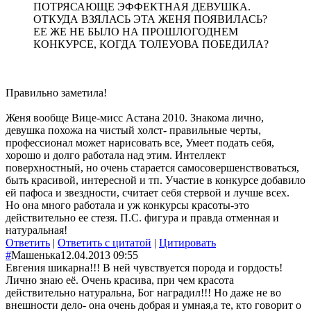
ПОТРЯСАЮЩЕ ЭФФЕКТНАЯ ДЕВУШКА.
ОТКУДА ВЗЯЛАСЬ ЭТА ЖЕНЯ ПОЯВИЛАСЬ?
ЕЕ ЖЕ НЕ БЫЛО НА ПРОШЛОГОДНЕМ
КОНКУРСЕ, КОГДА ТОЛЕУОВА ПОБЕДИЛА?
Правильно заметила!
Женя вообще Вице-мисс Астана 2010. Знакома лично,
девушка похожа на чистый холст- правильные черты,
профессионал может нарисовать все, Умеет подать себя,
хорошо и долго работала над этим. Интеллект
поверхностный, но очень старается самосовершенствоваться,
быть красивой, интересной и тп. Участие в конкурсе добавило
ей пафоса и звездности, считает себя стервой и лучше всех.
Но она много работала и уж конкурсы красоты-это
действительно ее стезя. П.С. фигура и правда отменная и
натуральная!
Ответить
|
Ответить с цитатой
|
Цитировать
#
Машенька
12.04.2013 09:55
Евгения шикарна!!! В ней чувствуется порода и гордость!
Лично знаю её. Очень красива, при чем красота
действительно натуральна, Бог наградил!!! Но даже не во
внешности дело- она очень добрая и умная,а те, кто говорит о