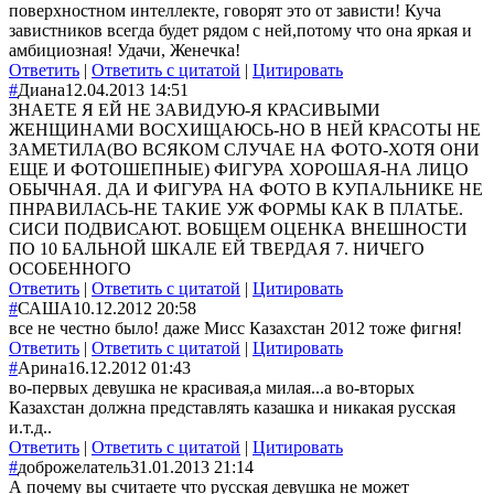
поверхностном интеллекте, говорят это от зависти! Куча
завистников всегда будет рядом с ней,потому что она яркая и
амбициозная! Удачи, Женечка!
Ответить
|
Ответить с цитатой
|
Цитировать
#
Диана
12.04.2013 14:51
ЗНАЕТЕ Я ЕЙ НЕ ЗАВИДУЮ-Я КРАСИВЫМИ
ЖЕНЩИНАМИ ВОСХИЩАЮСЬ-НО В НЕЙ КРАСОТЫ НЕ
ЗАМЕТИЛА(ВО ВСЯКОМ СЛУЧАЕ НА ФОТО-ХОТЯ ОНИ
ЕЩЕ И ФОТОШЕПНЫЕ) ФИГУРА ХОРОШАЯ-НА ЛИЦО
ОБЫЧНАЯ. ДА И ФИГУРА НА ФОТО В КУПАЛЬНИКЕ НЕ
ПНРАВИЛАСЬ-НЕ ТАКИЕ УЖ ФОРМЫ КАК В ПЛАТЬЕ.
СИСИ ПОДВИСАЮТ. ВОБЩЕМ ОЦЕНКА ВНЕШНОСТИ
ПО 10 БАЛЬНОЙ ШКАЛЕ ЕЙ ТВЕРДАЯ 7. НИЧЕГО
ОСОБЕННОГО
Ответить
|
Ответить с цитатой
|
Цитировать
#
САША
10.12.2012 20:58
все не честно было! даже Мисс Казахстан 2012 тоже фигня!
Ответить
|
Ответить с цитатой
|
Цитировать
#
Арина
16.12.2012 01:43
во-первых девушка не красивая,а милая...а во-вторых
Казахстан должна представлять казашка и никакая русская
и.т.д..
Ответить
|
Ответить с цитатой
|
Цитировать
#
доброжелатель
31.01.2013 21:14
А почему вы считаете что русская девушка не может