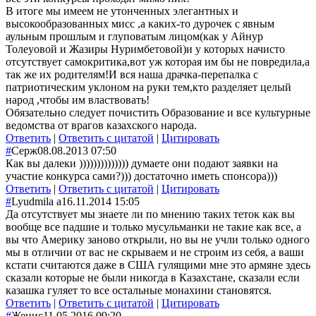
В итоге мы имеем не утонченных элегантных и
высокообразованных мисс ,а каких-то дурочек с явным
аульным прошлым и глуповатым лицом(как у Айнур
Толеуовой и Жазиры Нуримбетовой)и у которых начисто
отсутствует самокритика,вот уж которая им бы не повредила,а
так же их родителям!И вся наша драчка-перепалка с
патриотическим уклоном на руки тем,кто разделяет целый
народ ,чтобы им властвовать!
Обязательно следует почистить Образование и все культурные
ведомства от врагов казахского народа.
Ответить
|
Ответить с цитатой
|
Цитировать
#
Серж
08.08.2013 07:50
Как вы далеки )))))))))))))) думаете они подают заявки на
участие конкурса сами?))) достаточно иметь спонсора)))
Ответить
|
Ответить с цитатой
|
Цитировать
#
Lyudmila а
16.11.2014 15:05
Да отсутствует мы знаете ли по мнению таких теток как вы
вообще все падшие и только мусульманки не такие как все, а
вы что Америку заново открыли, но вы не учли только одного
мы в отличии от вас не скрываем и не строим из себя, а ваши
кстати считаются даже в США гулящими мне это армяне здесь
сказали которые не были никогда в Казахстане, сказали если
казашка гуляет то все остальные монахини становятся.
Ответить
|
Ответить с цитатой
|
Цитировать
#
Женис
11.05.2016 09:20