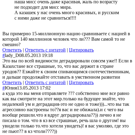
наша мисс очень даже красивая, жаль по возрасту
не подходит для мисс мира.
А казашек у нас очень много красивых, и русским
с ними даже не сравниться!!!!
Вы примерно 15-миллионную нацию сравниваете с нацией в
которой 140 миллионов человек что ли??? Вам самой то не
смешно?
Ответить
|
Ответить с цитатой
|
Цитировать
#
lady_D
08.05.2013 19:18
Это вы по всей видимости деградировали совсем уже!! Если в
Казахстане все страшные, то, что вас держит в стране
уродов?? Езжайте к своим спивающимся соотечественникам,
и дальше продолжайте отставать в умственном развитии
Ответить
|
Ответить с цитатой
|
Цитировать
#
Юлия
13.05.2013 17:02
а куда это вы меня отправляете ??? собственно мне все равно
как вы смотрите на этот мир.только на будущее знайте, что
недалекий ум и деградация-это не одно и тоже)))...что вы так
агрессивно настроены то??я вас и не обижала).и с чего вы
вообще решили.что я вдруг деградировала??)) лично я не
писала о том. что в кз все страшные, речь шла о другом! вы
увидели только то.что хотели увидеть)! я вас умоляю, где это
не пьют?? в кз чтоли????))