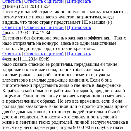
Ответить
|
Ответить с цитатой
|
Цитировать
#
Пипец
12.11.2013 15:54
Поэтому в нашей стране так не популярны конкурсы красоты,
потому что не просыпается чувство патриотизма, когда
видишь, что твою страну представляет НЕ казашка ((((
Ответить
|
Ответить с цитатой
|
Цитировать
#
рыжая
13.03.2014 15:34
Евгения и без фотошопа очень красивая и эффектная... Таких
надо отправлять на конкурс! здесь все одни завистливые
сидят... Люди! надо гордится такой красотой....
Ответить
|
Ответить с цитатой
|
Цитировать
#
женис
11.11.2014 09:49
надо сказать спасибо ее родителям, передавшим ей такие
здоровые и красивые гены, плюс чтобы содержать
километровые гардеробы и тонны косметики, нужны
элементарно немалые денежные вливания. Если б она
гипотетически представить жила б где-нить в Замусранске
Карабулакской области и работала б дояркой, вряд ли стала б
вице-мис. Один плюс вижу она очень гармонична смотрится
в представленных образах. Но это все временно, если б она
родила для казахстана 10 воинов или б просто открыла приют
для бездомных кошек, этот поступок действительно был б
достоин гордости. А красота - это совокупность условий
жизнь и генетика твоих родителей, личной заслуги человека в
том, что у него параметры фигуры 90-60-90 и голубые глаза