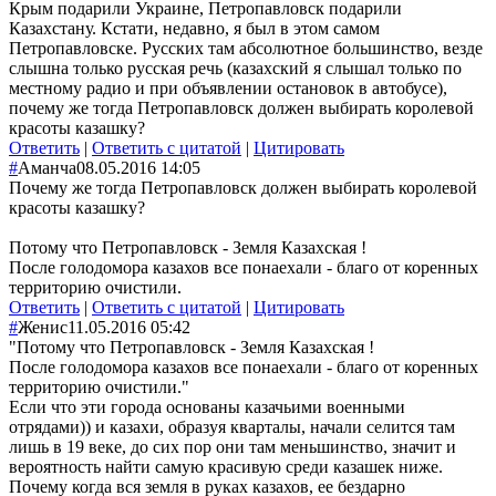
Крым подарили Украине, Петропавловск подарили
Казахстану. Кстати, недавно, я был в этом самом
Петропавловске. Русских там абсолютное большинство, везде
слышна только русская речь (казахский я слышал только по
местному радио и при объявлении остановок в автобусе),
почему же тогда Петропавловск должен выбирать королевой
красоты казашку?
Ответить
|
Ответить с цитатой
|
Цитировать
#
Аманча
08.05.2016 14:05
Почему же тогда Петропавловск должен выбирать королевой
красоты казашку?
Потому что Петропавловск - Земля Казахская !
После голодомора казахов все понаехали - благо от коренных
территорию очистили.
Ответить
|
Ответить с цитатой
|
Цитировать
#
Женис
11.05.2016 05:42
"Потому что Петропавловск - Земля Казахская !
После голодомора казахов все понаехали - благо от коренных
территорию очистили."
Если что эти города основаны казачьими военными
отрядами)) и казахи, образуя кварталы, начали селится там
лишь в 19 веке, до сих пор они там меньшинство, значит и
вероятность найти самую красивую среди казашек ниже.
Почему когда вся земля в руках казахов, ее бездарно